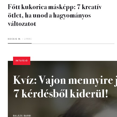
Főtt kukorica másképp: 7 kreatív
ötlet, ha unod a hagyományos
változatot
KOCSIS M.
2 PERC
INTUÍCIÓ
Kvíz: Vajon mennyire j
7 kérdésből kiderül!
BALÁZS BARBI