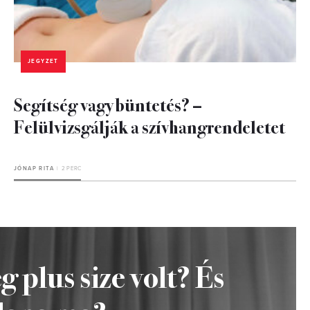
JEGYZET
Segítség vagy büntetés? –
Felülvizsgálják a szívhangrendeletet
JÓNAP RITA
2 PERC
 plus size volt? És