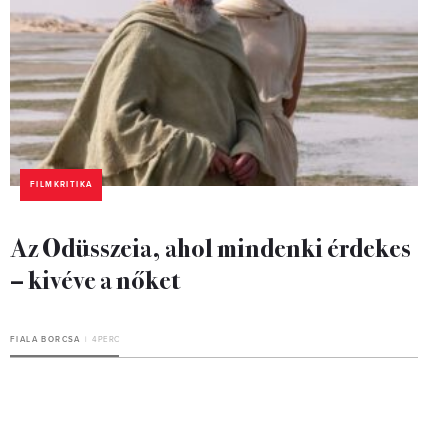
FILMKRITIKA
Az Odüsszeia, ahol mindenki érdekes
– kivéve a nőket
FIALA BORCSA
4 PERC