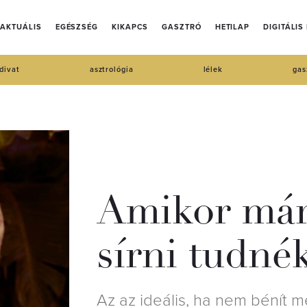
AKTUÁLIS
EGÉSZSÉG
KIKAPCS
GASZTRÓ
HETILAP
DIGITÁLIS
divat
asztrológia
lélek
gas
Amikor már 
sírni tudné
Az az ideális, ha nem bénít 