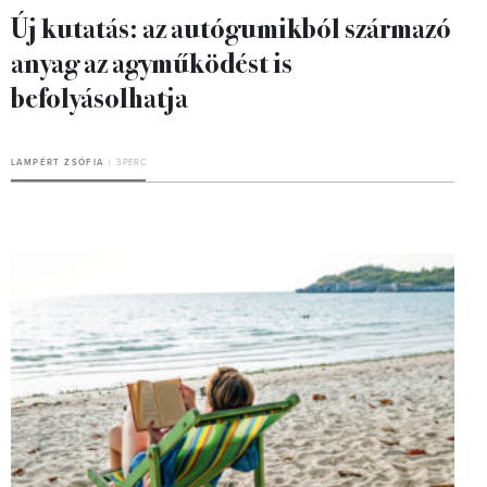
Új kutatás: az autógumikból származó
anyag az agyműködést is
befolyásolhatja
LAMPÉRT ZSÓFIA
3 PERC