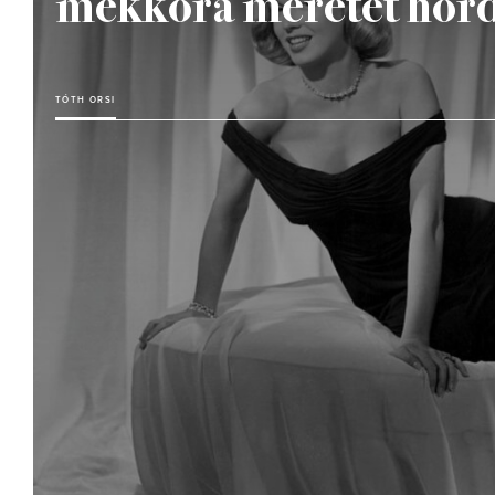
mekkora méretet hor
TÓTH ORSI