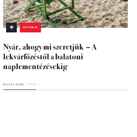
AKTUÁLIS
Nyár, ahogy mi szeretjük – A
lekvárfőzéstől a balatoni
naplementézésekig
BALÁZS BARBI
7 PERC