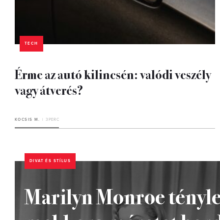
TECH
Érme az autó kilincsén: valódi veszély
vagy átverés?
KOCSIS M.
3 PERC
DIVAT ÉS STÍLUS
Marilyn Monroe tényleg