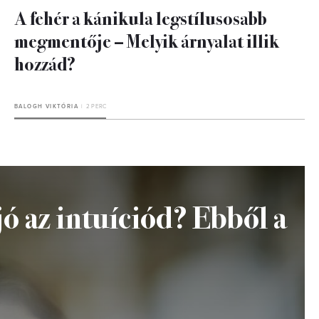
A fehér a kánikula legstílusosabb
megmentője – Melyik árnyalat illik
hozzád?
BALOGH VIKTÓRIA
2 PERC
ó az intuíciód? Ebből a