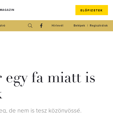
 MAGAZIN
ELŐFIZETEK
ztró
Hírlevél
Belépek
Regisztrálok
egy fa miatt is
k
meg, de nem is tesz közönyössé.