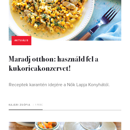
AKTUÁLIS
Maradj otthon: használd fel a
kukoricakonzervet!
Receptek karantén idejére a Nők Lapja Konyhától.
KAJÁRI ZSÓFIA
1 PERC