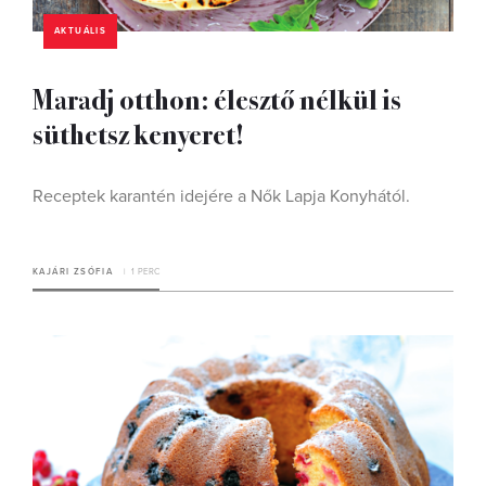
AKTUÁLIS
Maradj otthon: élesztő nélkül is
süthetsz kenyeret!
Receptek karantén idejére a Nők Lapja Konyhától.
KAJÁRI ZSÓFIA
1 PERC