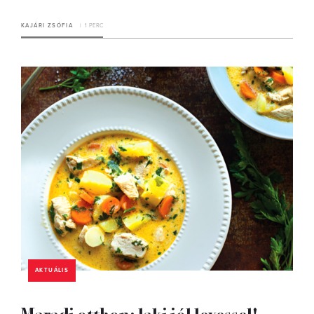
KAJÁRI ZSÓFIA
1 PERC
AKTUÁLIS
Maradj otthon: lakj jól levessel!