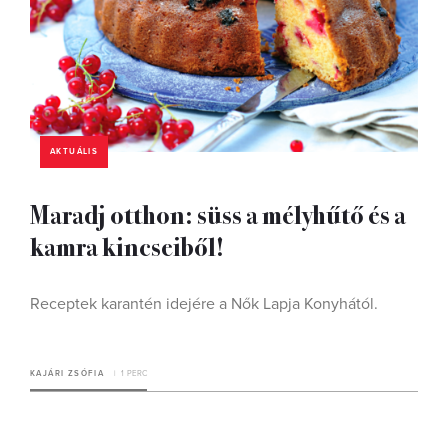
AKTUÁLIS
Maradj otthon: süss a mélyhűtő és a
kamra kincseiből!
Receptek karantén idejére a Nők Lapja Konyhától.
KAJÁRI ZSÓFIA
1 PERC