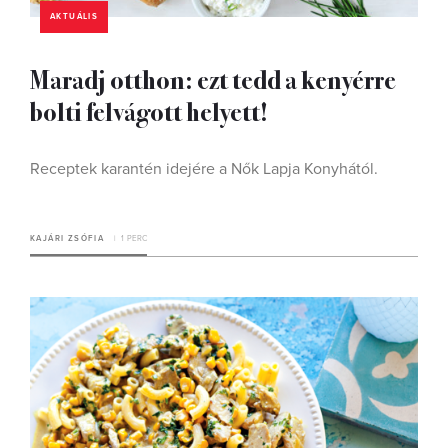
AKTUÁLIS
Maradj otthon: ezt tedd a kenyérre
bolti felvágott helyett!
Receptek karantén idejére a Nők Lapja Konyhától.
KAJÁRI ZSÓFIA
1 PERC