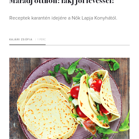
Receptek karantén idejére a Nők Lapja Konyhától.
KAJÁRI ZSÓFIA
1 PERC