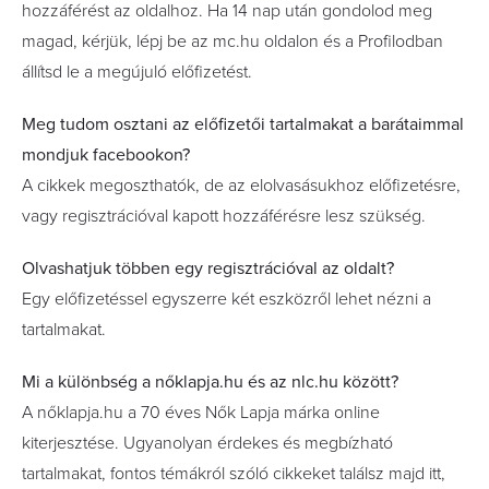
hozzáférést az oldalhoz. Ha 14 nap után gondolod meg
magad, kérjük, lépj be az mc.hu oldalon és a Profilodban
állítsd le a megújuló előfizetést.
Meg tudom osztani az előfizetői tartalmakat a barátaimmal
mondjuk facebookon?
A cikkek megoszthatók, de az elolvasásukhoz előfizetésre,
vagy regisztrációval kapott hozzáférésre lesz szükség.
Olvashatjuk többen egy regisztrációval az oldalt?
Egy előfizetéssel egyszerre két eszközről lehet nézni a
tartalmakat.
Mi a különbség a nőklapja.hu és az nlc.hu között?
A nőklapja.hu a 70 éves Nők Lapja márka online
kiterjesztése. Ugyanolyan érdekes és megbízható
tartalmakat, fontos témákról szóló cikkeket találsz majd itt,