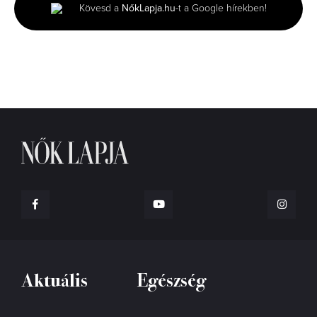
minutes,
Kövesd a
NőkLapja.hu
-t a Google hírekben!
33
seconds
Aktuális
Egészség