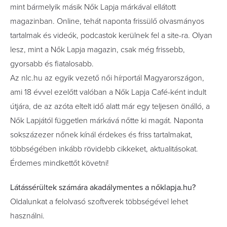
mint bármelyik másik Nők Lapja márkával ellátott
magazinban. Online, tehát naponta frissülő olvasmányos
tartalmak és videók, podcastok kerülnek fel a site-ra. Olyan
lesz, mint a Nők Lapja magazin, csak még frissebb,
gyorsabb és fiatalosabb.
Az nlc.hu az egyik vezető női hírportál Magyarországon,
ami 18 évvel ezelőtt valóban a Nők Lapja Café-ként indult
útjára, de az azóta eltelt idő alatt már egy teljesen önálló, a
Nők Lapjától független márkává nőtte ki magát. Naponta
sokszázezer nőnek kínál érdekes és friss tartalmakat,
többségében inkább rövidebb cikkeket, aktualitásokat.
Érdemes mindkettőt követni!
Látássérültek számára akadálymentes a nőklapja.hu?
Oldalunkat a felolvasó szoftverek többségével lehet
használni.