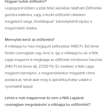
Hogyan tudok előfizetni?
Legegyszerűbben a jobb felső sarokban található Előfizetek
gombra kattintva, vagy a lezárt előfizetői cikkeken
megjelenő sárga „fizetőkapuk” bármelyikéről eljutsz a
megrendelő oldalra.
Mennyibe kerül az előfizetés?
A nőklapja.hu havi megújuló előfizetése 1490 Ft. Elő lehet
fizetni csomagban egy évre is: így a nőklapja.hu és a Nők
Lapja magazint is megkapja az előfizető mindössze havonta
2140 Ft-ért (éves díj: 27.120 Ft). Ez esetben a Nők Lapja
magazint bármilyen, a megrendeléskor megadott címre
postázzuk, tehát akár meg is ajándékozhatsz valakit a
nyomtatott lappal.
Lehet-e más magazinnal és nem a Nők Lapjával
csomagban megvásárolni a nőklapja.hu előfizetést?