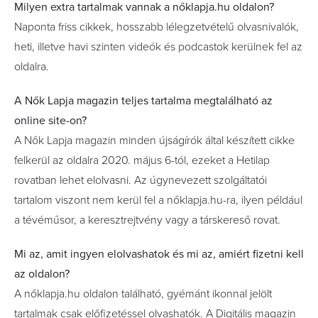
Milyen extra tartalmak vannak a nőklapja.hu oldalon?
Naponta friss cikkek, hosszabb lélegzetvételű olvasnivalók,
heti, illetve havi szinten videók és podcastok kerülnek fel az
oldalra.
A Nők Lapja magazin teljes tartalma megtalálható az
online site-on?
A Nők Lapja magazin minden újságírók által készített cikke
felkerül az oldalra 2020. május 6-tól, ezeket a Hetilap
rovatban lehet elolvasni. Az úgynevezett szolgáltatói
tartalom viszont nem kerül fel a nőklapja.hu-ra, ilyen például
a tévéműsor, a keresztrejtvény vagy a társkereső rovat.
Mi az, amit ingyen elolvashatok és mi az, amiért fizetni kell
az oldalon?
A nőklapja.hu oldalon található, gyémánt ikonnal jelölt
tartalmak csak előfizetéssel olvashatók. A Digitális magazin