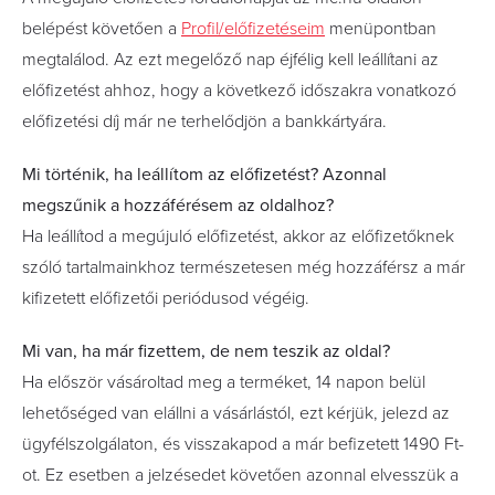
belépést követően a
Profil/előfizetéseim
menüpontban
megtalálod. Az ezt megelőző nap éjfélig kell leállítani az
előfizetést ahhoz, hogy a következő időszakra vonatkozó
előfizetési díj már ne terhelődjön a bankkártyára.
Mi történik, ha leállítom az előfizetést? Azonnal
megszűnik a hozzáférésem az oldalhoz?
Ha leállítod a megújuló előfizetést, akkor az előfizetőknek
szóló tartalmainkhoz természetesen még hozzáférsz a már
kifizetett előfizetői periódusod végéig.
Mi van, ha már fizettem, de nem teszik az oldal?
Ha először vásároltad meg a terméket, 14 napon belül
lehetőséged van elállni a vásárlástól, ezt kérjük, jelezd az
ügyfélszolgálaton, és visszakapod a már befizetett 1490 Ft-
ot. Ez esetben a jelzésedet követően azonnal elvesszük a