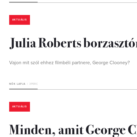
AKTUÁLIS
Julia Roberts borzasztó
Vajon mit szól ehhez filmbéli partnere, George Clooney?
NŐK LAPJA
3 PERC
AKTUÁLIS
Minden, amit George Cl