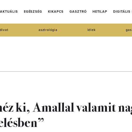
AKTUÁLIS
EGÉSZSÉG
KIKAPCS
GASZTRÓ
HETILAP
DIGITÁLIS
divat
asztrológia
lélek
gas
éz ki, Amallal valamit n
elésben”