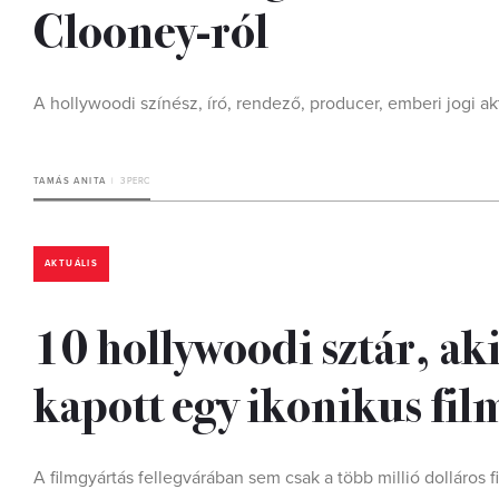
Clooney-ról
A hollywoodi színész, író, rendező, producer, emberi jogi a
TAMÁS ANITA
3 PERC
AKTUÁLIS
10 hollywoodi sztár, ak
kapott egy ikonikus fil
A filmgyártás fellegvárában sem csak a több millió dolláros 