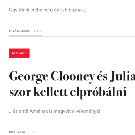
Úgy tűnik, néha még ők is hibáznak...
BALÁZS BARBI
3 PERC
AKTUÁLIS
George Clooney és Julia
szor kellett elpróbálni
...és erről Amalnak is megvolt a véleménye!
NŐK LAPJA
3 PERC