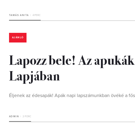
TAMÁS ANITA
4 PERC
AJÁNLÓ
Lapozz bele! Az apukák
Lapjában
Éljenek az édesapák! Apák napi lapszámunkban övéké a fősz
ADMIN
2 PERC