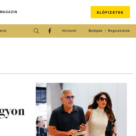
 MAGAZIN
ELŐFIZETEK
ztró
Hírlevél
Belépek
Regisztrálok
agyon