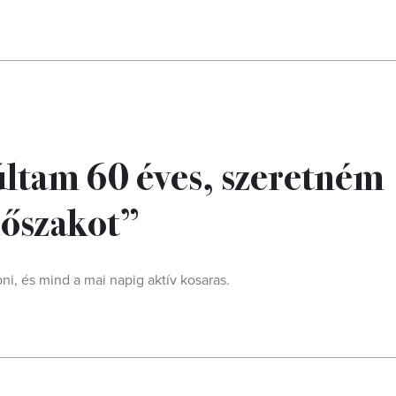
ltam 60 éves, szeretném
dőszakot”
épni, és mind a mai napig aktív kosaras.