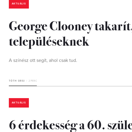
AKTUÁLIS
George Clooney takarít,
településeknek
A színész ott segít, ahol csak tud.
TÓTH ORSI
2 PERC
AKTUÁLIS
6 érdekesség a 60. szü