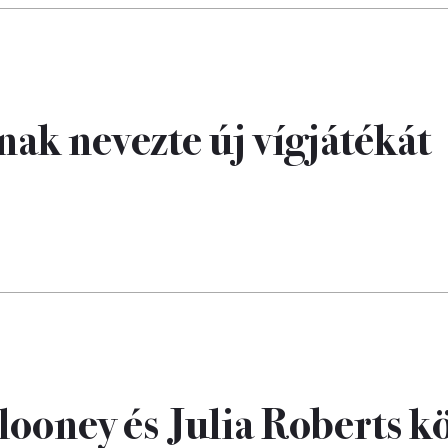
nak nevezte új vígjátékát
ooney és Julia Roberts k