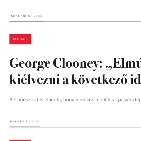
TAMÁS ANITA
2 PERC
AKTUÁLIS
George Clooney: „Elmú
kiélvezni a következő i
A színész azt is elárulta, hogy nem kíván politikai pályára l
SINKÓ EDIT
2 PERC