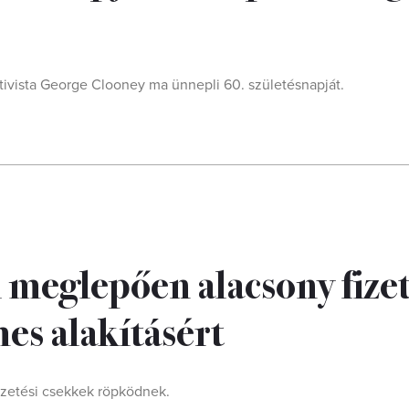
ktivista George Clooney ma ünnepli 60. születésnapját.
i meglepően alacsony fizet
mes alakításért
fizetési csekkek röpködnek.