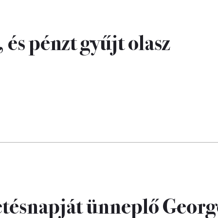
 és pénzt gyűjt olasz
letésnapját ünneplő Georg