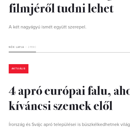
filmjéről tudni lehet
A két nagyágyú ismét együtt szerepel.
NŐK LAPJA
2 PERC
AKTUÁLIS
4 apró európai falu, ah
kíváncsi szemek elől
Írország és Svájc apró települései is büszkélkedhetnek világ