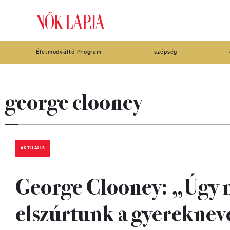
Életmódváltó Program
szépség
george clooney
AKTUÁLIS
George Clooney: „Úgy n
elszúrtunk a gyereknev