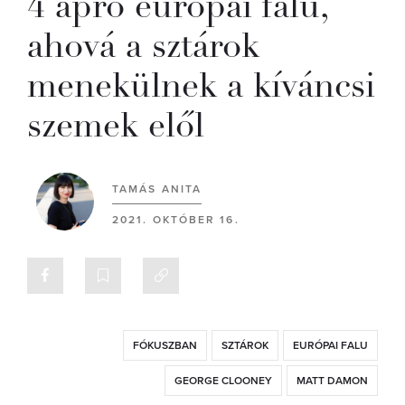
4 apró európai falu,
ahová a sztárok
menekülnek a kíváncsi
szemek elől
TAMÁS ANITA
2021. OKTÓBER 16.
FÓKUSZBAN
SZTÁROK
EURÓPAI FALU
GEORGE CLOONEY
MATT DAMON