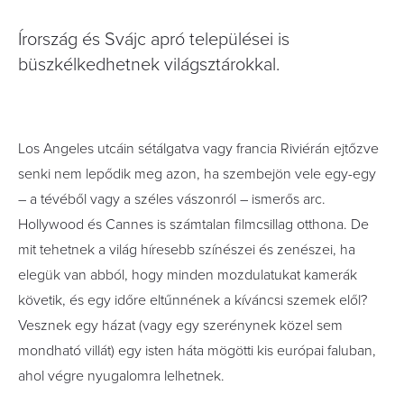
Írország és Svájc apró települései is
büszkélkedhetnek világsztárokkal.
Los Angeles utcáin sétálgatva vagy francia Riviérán ejtőzve
senki nem lepődik meg azon, ha szembejön vele egy-egy
– a tévéből vagy a széles vászonról – ismerős arc.
Hollywood és Cannes is számtalan filmcsillag otthona. De
mit tehetnek a világ híresebb színészei és zenészei, ha
elegük van abból, hogy minden mozdulatukat kamerák
követik, és egy időre eltűnnének a kíváncsi szemek elől?
Vesznek egy házat (vagy egy szerénynek közel sem
mondható villát) egy isten háta mögötti kis európai faluban,
ahol végre nyugalomra lelhetnek.