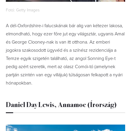
Fotó: Getty Images
A dél-Oxfordshire-i falucskának bár alig van kétezer lakosa,
elmondható, hogy ezer főre jut egy világsztár, ugyanis Amal
és George Clooney-nak is van itt otthona. Az emberi
jogokra szakosodott ügyvéd és a színész rezidenciája a
Temze egyik szigetén található, az angol Sonning Eye-t
pedig azért szeretik, mert az olasz Comói-tó (amelynek
partján szintén van egy villájuk) túlságosan felkapott a nyári
hónapokban.
Daniel Day Lewis, Annamoe (Írország)