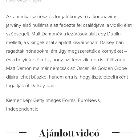
Fotó: Getty Images
Az amerikai színész és forgatókönyvíró a koronavírus-
járvány első hulláma alatt fedezte fel családjával a vidéki élet
szépségeit. Matt Damonék a lezárások alatt egy Dublin
melletti, a vikingek által alapított kisvárosban, Dalkey-ban
ragadtak hónapokra, ám úgy megszerették a környéket –
és a helyiek is őket –, hogy azt tervezik, oda is költöznek.
Matt Damon ma már nemcsak az Oscar- és Golden Globe-
díjaira lehet büszke, hanem arra is, hogy tiszteletbeli írként
fogadják őt Dalkey-ban.
Kiemelt kép: Getty Images Forrás: EuroNews,
Independent.ie
Ajánlott videó