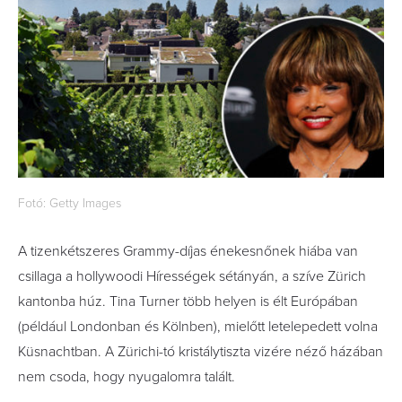
Fotó: Getty Images
A tizenkétszeres Grammy-díjas énekesnőnek hiába van
csillaga a hollywoodi Hírességek sétányán, a szíve Zürich
kantonba húz. Tina Turner több helyen is élt Európában
(például Londonban és Kölnben), mielőtt letelepedett volna
Küsnachtban. A Zürichi-tó kristálytiszta vizére néző házában
nem csoda, hogy nyugalomra talált.