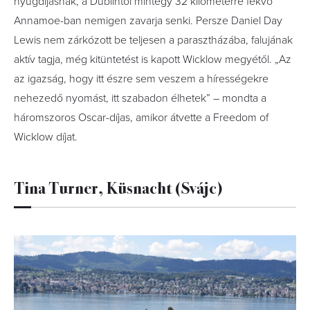
nyugdíjasnak, a Dublintól mintegy 32 kilométerre fekvő
Annamoe-ban nemigen zavarja senki. Persze Daniel Day
Lewis nem zárkózott be teljesen a parasztházába, falujának
aktív tagja, még kitüntetést is kapott Wicklow megyétől. „Az
az igazság, hogy itt észre sem veszem a hírességekre
nehezedő nyomást, itt szabadon élhetek” – mondta a
háromszoros Oscar-díjas, amikor átvette a Freedom of
Wicklow díjat.
Tina Turner, Küsnacht (Svájc)