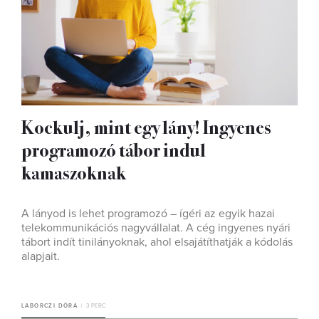
Kockulj, mint egy lány! Ingyenes
programozó tábor indul
kamaszoknak
A lányod is lehet programozó – ígéri az egyik hazai
telekommunikációs nagyvállalat. A cég ingyenes nyári
tábort indít tinilányoknak, ahol elsajátíthatják a kódolás
alapjait.
LABORCZI DÓRA
3 PERC