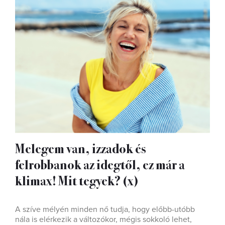
Melegem van, izzadok és
felrobbanok az idegtől, ez már a
klimax! Mit tegyek? (x)
A szíve mélyén minden nő tudja, hogy előbb-utóbb
nála is elérkezik a változókor, mégis sokkoló lehet,