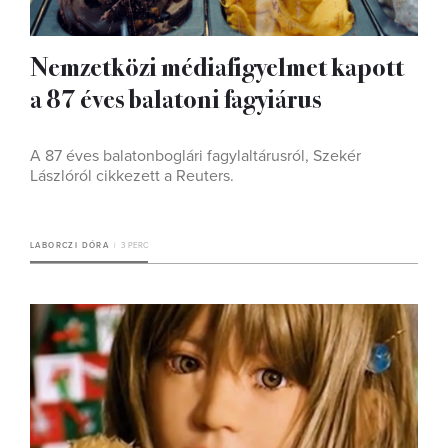
Nemzetközi médiafigyelmet kapott
a 87 éves balatoni fagyiárus
A 87 éves balatonboglári fagylaltárusról, Szekér
Lászlóról cikkezett a Reuters.
LABORCZI DÓRA
3 PERC