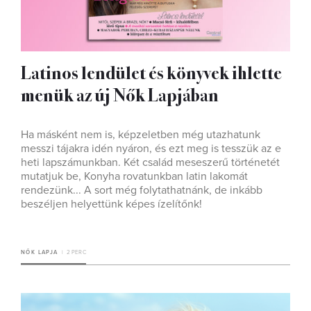
Latinos lendület és könyvek ihlette
menük az új Nők Lapjában
Ha másként nem is, képzeletben még utazhatunk
messzi tájakra idén nyáron, és ezt meg is tesszük az e
heti lapszámunkban. Két család meseszerű történetét
mutatjuk be, Konyha rovatunkban latin lakomát
rendezünk... A sort még folytathatnánk, de inkább
beszéljen helyettünk képes ízelítőnk!
NŐK LAPJA
2 PERC