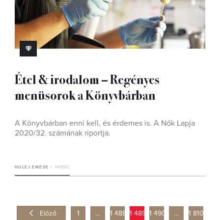
Étel & irodalom – Regényes
menüsorok a Könyvbárban
A Könyvbárban enni kell, és érdemes is. A Nők Lapja
2020/32. számának riportja.
HULEJ EMESE
14 PERC
Előző
1
…
1 488
1 489
1 490
…
1 810