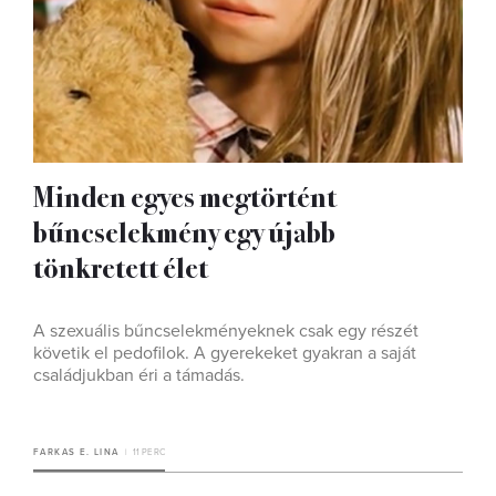
Minden egyes megtörtént
bűncselekmény egy újabb
tönkretett élet
A szexuális bűncselekményeknek csak egy részét
követik el pedofilok. A gyerekeket gyakran a saját
családjukban éri a támadás.
FARKAS E. LINA
11 PERC