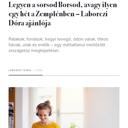
Legyen a sorsod Borsod, avagy ilyen
egy hét a Zemplénben – Laborczi
Dóra ajánlója
Patakok, források, hegyi levegő, ódon várak, titkos
falvak, utak és erdők – egy méltatlanul mellőzött
országrész meglepetései.
LABORCZI DÓRA
6 PERC