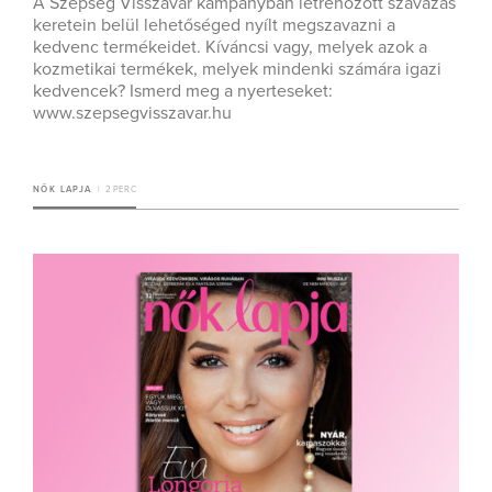
A Szépség Visszavár kampányban létrehozott szavazás
keretein belül lehetőséged nyílt megszavazni a
kedvenc termékeidet. Kíváncsi vagy, melyek azok a
kozmetikai termékek, melyek mindenki számára igazi
kedvencek? Ismerd meg a nyerteseket:
www.szepsegvisszavar.hu
NŐK LAPJA
2 PERC