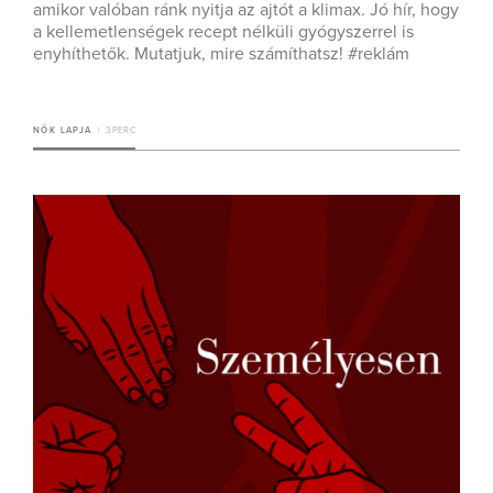
amikor valóban ránk nyitja az ajtót a klimax. Jó hír, hogy
a kellemetlenségek recept nélküli gyógyszerrel is
enyhíthetők. Mutatjuk, mire számíthatsz! #reklám
NŐK LAPJA
3 PERC