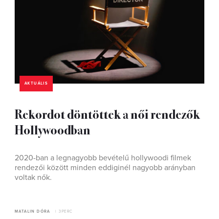
AKTUÁLIS
Rekordot döntöttek a női rendezők
Hollywoodban
2020-ban a legnagyobb bevételű hollywoodi filmek
rendezői között minden eddiginél nagyobb arányban
voltak nők.
MATALIN DÓRA
3 PERC