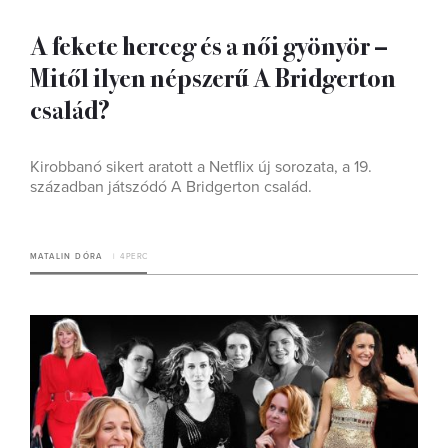
A fekete herceg és a női gyönyör –
Mitől ilyen népszerű A Bridgerton
család?
Kirobbanó sikert aratott a Netflix új sorozata, a 19.
században játszódó A Bridgerton család.
MATALIN DÓRA
4 PERC