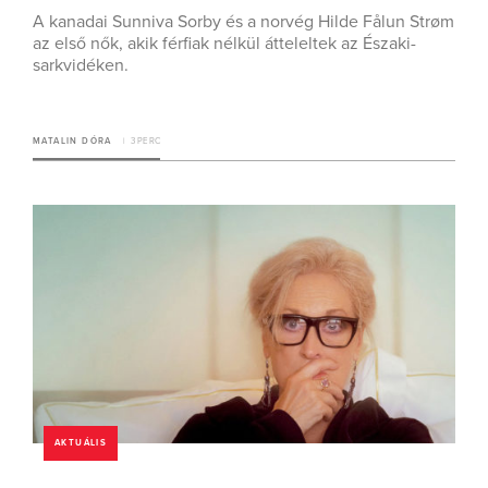
A kanadai Sunniva Sorby és a norvég Hilde Fålun Strøm
az első nők, akik férfiak nélkül átteleltek az Északi-
sarkvidéken.
MATALIN DÓRA
3 PERC
AKTUÁLIS