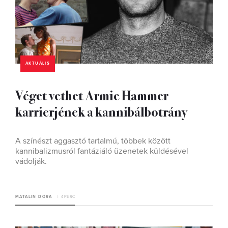
AKTUÁLIS
Véget vethet Armie Hammer
karrierjének a kannibálbotrány
A színészt aggasztó tartalmú, többek között
kannibalizmusról fantáziáló üzenetek küldésével
vádolják.
MATALIN DÓRA
4 PERC