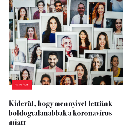
AKTUÁLIS
Kiderül, hogy mennyivel lettünk
boldogtalanabbak a koronavírus
miatt