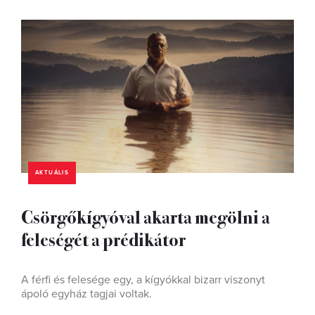
AKTUÁLIS
Csörgőkígyóval akarta megölni a
feleségét a prédikátor
A férfi és felesége egy, a kígyókkal bizarr viszonyt
ápoló egyház tagjai voltak.