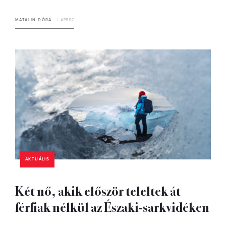
MATALIN DÓRA
4 PERC
AKTUÁLIS
Két nő, akik először teleltek át
férfiak nélkül az Északi-sarkvidéken