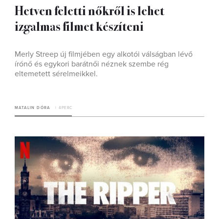
Hetven feletti nőkről is lehet
izgalmas filmet készíteni
Merly Streep új filmjében egy alkotói válságban lévő
írónő és egykori barátnői néznek szembe rég
eltemetett sérelmeikkel.
MATALIN DÓRA
4 PERC