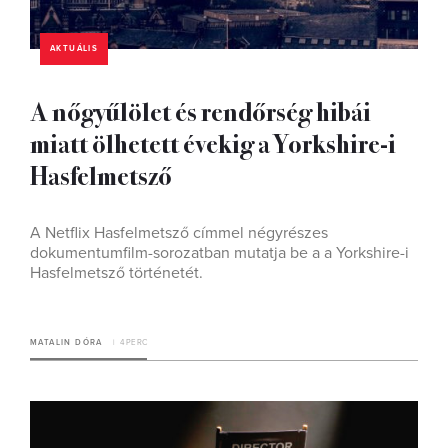
AKTUÁLIS
A nőgyűlölet és rendőrség hibái
miatt ölhetett évekig a Yorkshire-i
Hasfelmetsző
A Netflix Hasfelmetsző címmel négyrészes
dokumentumfilm-sorozatban mutatja be a a Yorkshire-i
Hasfelmetsző történetét.
MATALIN DÓRA
4 PERC