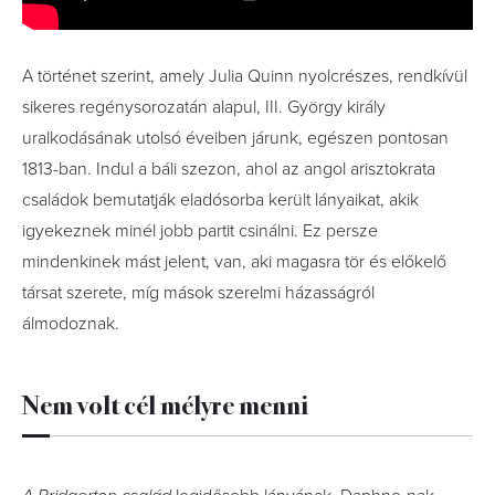
A történet szerint, amely Julia Quinn nyolcrészes, rendkívül
sikeres regénysorozatán alapul, III. György király
uralkodásának utolsó éveiben járunk, egészen pontosan
1813-ban. Indul a báli szezon, ahol az angol arisztokrata
családok bemutatják eladósorba került lányaikat, akik
igyekeznek minél jobb partit csinálni. Ez persze
mindenkinek mást jelent, van, aki magasra tör és előkelő
társat szerete, míg mások szerelmi házasságról
álmodoznak.
Nem volt cél mélyre menni