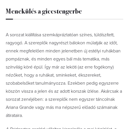
Menekülés a giccstengerbe
A sorozat kiállítása szemkápráztatóan színes, túldíszített,
ragyogó. A szereplők nagyrészt bálokon múlatják az időt,
ennek megfelelően minden jelenetben új estélyi ruhákban
pompáznak, és minden egyes bál más tematika, más
színvilág köré épül. Így már az leköti (az erre fogékony)
nézőket, hogy a ruhákat, sminkeket, ékszereket,
szobabelsőket tanulmányozza. Ezekben pedig egyszerre
köszön vissza a jelen és az adott korszak ízlése. Akárcsak a
sorozat zenéjében: a szereplők nem egyszer táncolnak
Ariana Grande vagy más ma népszerű előadó számainak
átirataira.