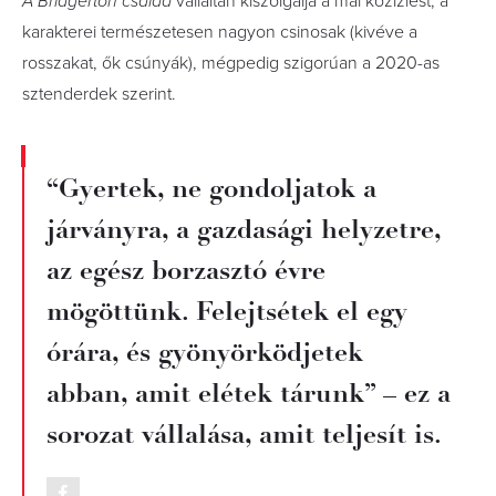
A Bridgerton család
vállaltan kiszolgálja a mai közízlést, a
karakterei természetesen nagyon csinosak (kivéve a
rosszakat, ők csúnyák), mégpedig szigorúan a 2020-as
sztenderdek szerint.
“Gyertek, ne gondoljatok a
járványra, a gazdasági helyzetre,
az egész borzasztó évre
mögöttünk. Felejtsétek el egy
órára, és gyönyörködjetek
abban, amit elétek tárunk” – ez a
sorozat vállalása, amit teljesít is.