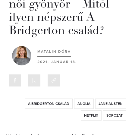
női gyönyör – Mitől
ilyen népszerű A
Bridgerton család?
MATALIN DÓRA
2021. JANUÁR 13.
A BRIDGERTON CSALÁD
ANGLIA
JANE AUSTEN
NETFLIX
SOROZAT