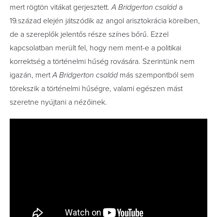
mert rögtön vitákat gerjesztett.
A Bridgerton család
a
19.század elején játszódik az angol arisztokrácia köreiben,
de a szereplők jelentős része színes bőrű. Ezzel
kapcsolatban merült fel, hogy nem ment-e a politikai
korrektség a történelmi hűség rovására. Szerintünk nem
igazán, mert
A Bridgerton család
más szempontból sem
törekszik a történelmi hűségre, valami egészen mást
szeretne nyújtani a nézőinek.