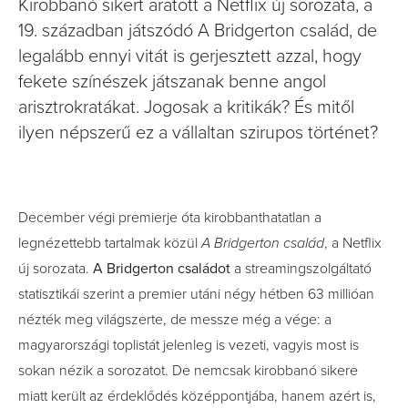
Kirobbanó sikert aratott a Netflix új sorozata, a
19. században játszódó A Bridgerton család, de
legalább ennyi vitát is gerjesztett azzal, hogy
fekete színészek játszanak benne angol
arisztrokratákat. Jogosak a kritikák? És mitől
ilyen népszerű ez a vállaltan szirupos történet?
December végi premierje óta kirobbanthatatlan a
legnézettebb tartalmak közül
A Bridgerton család
, a Netflix
új sorozata.
A Bridgerton családot
a streamingszolgáltató
statisztikái szerint a premier utáni négy hétben 63 millióan
nézték meg világszerte, de messze még a vége: a
magyarországi toplistát jelenleg is vezeti, vagyis most is
sokan nézik a sorozatot. De nemcsak kirobbanó sikere
miatt került az érdeklődés középpontjába, hanem azért is,