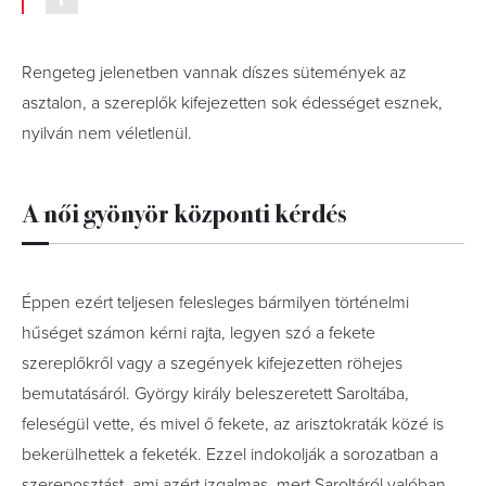
Rengeteg jelenetben vannak díszes sütemények az
asztalon, a szereplők kifejezetten sok édességet esznek,
nyilván nem véletlenül.
A
női gyönyör központi kérdés
Éppen ezért teljesen felesleges bármilyen történelmi
hűséget számon kérni rajta, legyen szó a fekete
szereplőkről vagy a szegények kifejezetten röhejes
bemutatásáról. György király beleszeretett Saroltába,
feleségül vette, és mivel ő fekete, az arisztokraták közé is
bekerülhettek a feketék. Ezzel indokolják a sorozatban a
szereposztást, ami azért izgalmas, mert Saroltáról valóban