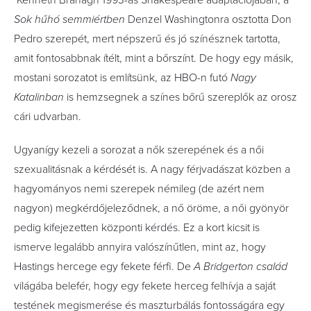
Kenneth Branagh 1993-as Shakespeare adaptációjában, a
Sok hűhó semmiértben
Denzel Washingtonra osztotta Don
Pedro szerepét, mert népszerű és jó színésznek tartotta,
amit fontosabbnak ítélt, mint a bőrszínt. De hogy egy másik,
mostani sorozatot is említsünk, az HBO-n futó
Nagy
Katalinban
is hemzsegnek a színes bőrű szereplők az orosz
cári udvarban.
Ugyanígy kezeli a sorozat a nők szerepének és a női
szexualitásnak a kérdését is. A nagy férjvadászat közben a
hagyományos nemi szerepek némileg (de azért nem
nagyon) megkérdőjeleződnek, a nő öröme, a női gyönyör
pedig kifejezetten központi kérdés. Ez a kort kicsit is
ismerve legalább annyira valószínűtlen, mint az, hogy
Hastings hercege egy fekete férfi. De
A Bridgerton család
világába belefér, hogy egy fekete herceg felhívja a saját
testének megismerése és maszturbálás fontosságára egy