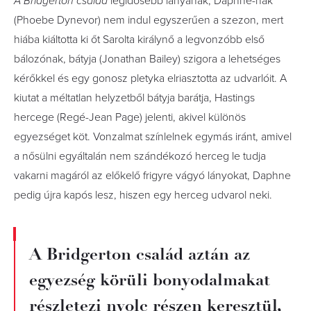
A Bridgerton család
legidősebb lányának, Daphne-nak
(Phoebe Dynevor) nem indul egyszerűen a szezon, mert
hiába kiáltotta ki őt Sarolta királynő a legvonzóbb első
bálozónak, bátyja (Jonathan Bailey) szigora a lehetséges
kérőkkel és egy gonosz pletyka elriasztotta az udvarlóit. A
kiutat a méltatlan helyzetből bátyja barátja, Hastings
hercege (Regé-Jean Page) jelenti, akivel különös
egyezséget köt. Vonzalmat színlelnek egymás iránt, amivel
a nősülni egyáltalán nem szándékozó herceg le tudja
vakarni magáról az előkelő frigyre vágyó lányokat, Daphne
pedig újra kapós lesz, hiszen egy herceg udvarol neki.
A Bridgerton család aztán az
egyezség körüli bonyodalmakat
részletezi nyolc részen keresztül,