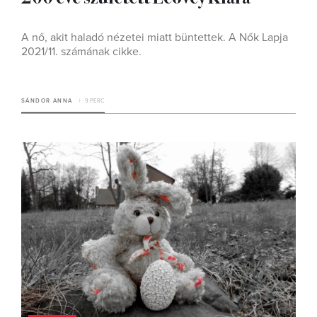
A nő, akit haladó nézetei miatt büntettek. A Nők Lapja
2021/11. számának cikke.
SÁNDOR ANNA
9 PERC