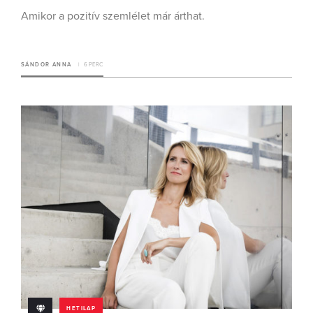
Amikor a pozitív szemlélet már árthat.
SÁNDOR ANNA
6 PERC
HETILAP