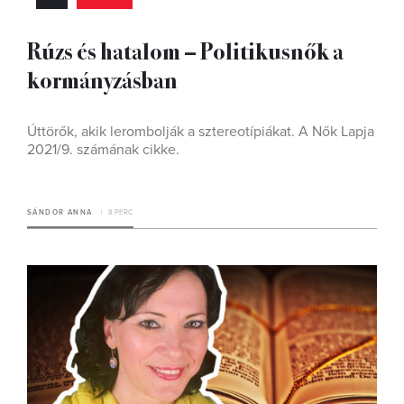
Rúzs és hatalom – Politikusnők a
kormányzásban
Úttörők, akik lerombolják a sztereotípiákat. A Nők Lapja
2021/9. számának cikke.
SÁNDOR ANNA
8 PERC