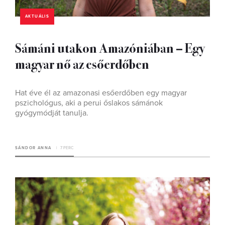
AKTUÁLIS
Sámáni utakon Amazóniában – Egy
magyar nő az esőerdőben
Hat éve él az amazonasi esőerdőben egy magyar
pszichológus, aki a perui őslakos sámánok
gyógymódját tanulja.
SÁNDOR ANNA
7 PERC