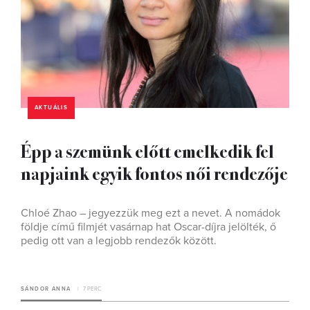
AKTUÁLIS
Épp a szemünk előtt emelkedik fel
napjaink egyik fontos női rendezője
Chloé Zhao – jegyezzük meg ezt a nevet. A nomádok
földje című filmjét vasárnap hat Oscar-díjra jelölték, ő
pedig ott van a legjobb rendezők között.
SÁNDOR ANNA
7 PERC