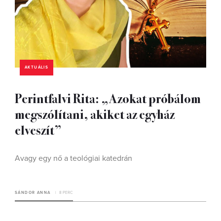
AKTUÁLIS
Perintfalvi Rita: „Azokat próbálom
megszólítani, akiket az egyház
elveszít”
Avagy egy nő a teológiai katedrán
SÁNDOR ANNA
8 PERC