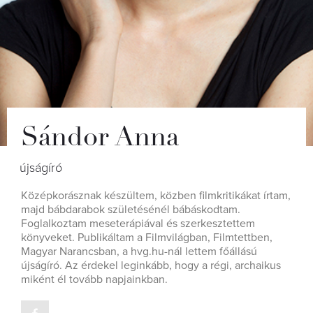
Sándor Anna
újságíró
Középkorásznak készültem, közben filmkritikákat írtam,
majd bábdarabok születésénél bábáskodtam.
Foglalkoztam meseterápiával és szerkesztettem
könyveket. Publikáltam a Filmvilágban, Filmtettben,
Magyar Narancsban, a hvg.hu-nál lettem főállású
újságíró. Az érdekel leginkább, hogy a régi, archaikus
miként él tovább napjainkban.