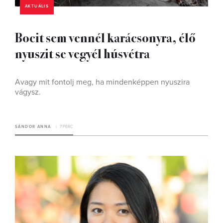
AKTUÁLIS
Bocit sem vennél karácsonyra, élő
nyuszit se vegyél húsvétra
Avagy mit fontolj meg, ha mindenképpen nyuszira
vágysz.
SÁNDOR ANNA
7 PERC