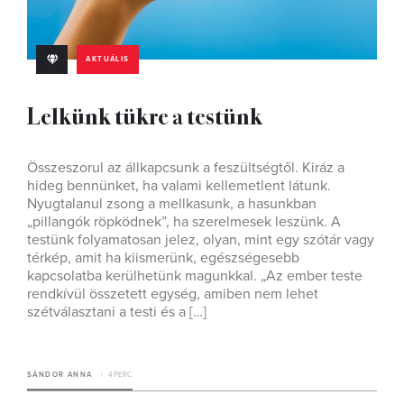
AKTUÁLIS
Lelkünk tükre a testünk
Összeszorul az állkapcsunk a feszültségtől. Kiráz a
hideg bennünket, ha valami kellemetlent látunk.
Nyugtalanul zsong a mellkasunk, a hasunkban
„pillangók röpködnek”, ha szerelmesek leszünk. A
testünk folyamatosan jelez, olyan, mint egy szótár vagy
térkép, amit ha kiismerünk, egészségesebb
kapcsolatba kerülhetünk magunkkal. „Az ember teste
rendkívül összetett egység, amiben nem lehet
szétválasztani a testi és a […]
SÁNDOR ANNA
4 PERC