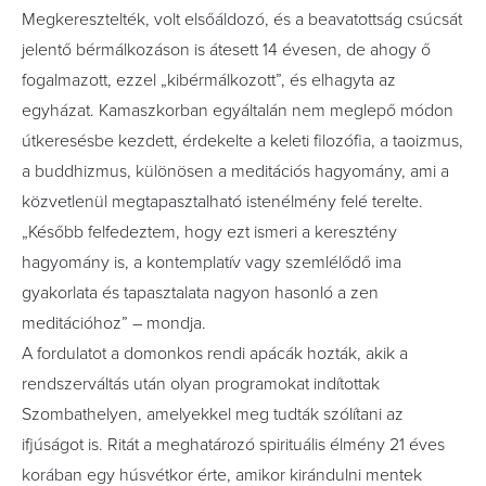
Megkeresztelték, volt elsőáldozó, és a beavatottság csúcsát
jelentő bérmálkozáson is átesett 14 évesen, de ahogy ő
fogalmazott, ezzel „kibérmálkozott”, és elhagyta az
egyházat. Kamaszkorban egyáltalán nem meglepő módon
útkeresésbe kezdett, érdekelte a keleti filozófia, a taoizmus,
a buddhizmus, különösen a meditációs hagyomány, ami a
közvetlenül megtapasztalható istenélmény felé terelte.
„Később felfedeztem, hogy ezt ismeri a keresztény
hagyomány is, a kontemplatív vagy szemlélődő ima
gyakorlata és tapasztalata nagyon hasonló a zen
meditációhoz” – mondja.
A fordulatot a domonkos rendi apácák hozták, akik a
rendszerváltás után olyan programokat indítottak
Szombathelyen, amelyekkel meg tudták szólítani az
ifjúságot is. Ritát a meghatározó spirituális élmény 21 éves
korában egy húsvétkor érte, amikor kirándulni mentek