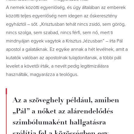
A nemek közötti egyenlőség, és úgy általában az emberek
közötti teljes egyenlőség nem idegen az őskeresztény
egyháztól – sőt. „Krisztusban tehát nincs zsidó, sem görög,
nincs szolga, sem szabad, nincs férfi, sem nő, mert ti
mindnyájan egyek vagytok a Krisztus Jézusban” – írta Pál
apostol a galatáknak. Ez egyike annak a hét levélnek, amit a
kutatók valóban az apostolnak tulajdonítanak, a többi páli
levelet a követői írták, a nevét pedig legitimizálásra
használták, magyarázza a teológus.
Az a szöveghely például, amiben
„Pál” a nőket az alárendelődés
szimbólumaként hallgatásra
szólítja fel a közösségben egy