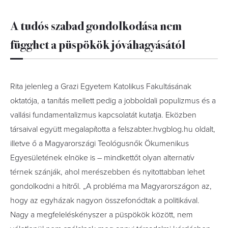
A tudós szabad gondolkodása nem
függhet a püspökök jóváhagyásától
Rita jelenleg a Grazi Egyetem Katolikus Fakultásának
oktatója, a tanítás mellett pedig a jobboldali populizmus és a
vallási fundamentalizmus kapcsolatát kutatja. Eközben
társaival együtt megalapította a felszabter.hvgblog.hu oldalt,
illetve ő a Magyarországi Teológusnők Ökumenikus
Egyesületének elnöke is – mindkettőt olyan alternatív
térnek szánják, ahol merészebben és nyitottabban lehet
gondolkodni a hitről. „A probléma ma Magyarországon az,
hogy az egyházak nagyon összefonódtak a politikával.
Nagy a megfeleléskényszer a püspökök között, nem