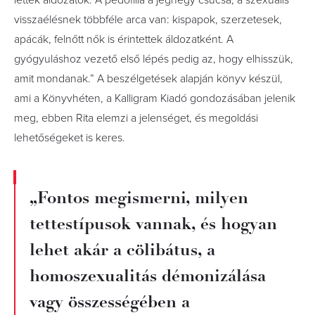
lettek áldozatok. A pedofília a jéghegy csúcsa, a szexuális
visszaélésnek többféle arca van: kispapok, szerzetesek,
apácák, felnőtt nők is érintettek áldozatként. A
gyógyuláshoz vezető első lépés pedig az, hogy elhisszük,
amit mondanak.” A beszélgetések alapján könyv készül,
ami a Könyvhéten, a Kalligram Kiadó gondozásában jelenik
meg, ebben Rita elemzi a jelenséget, és megoldási
lehetőségeket is keres.
„Fontos megismerni, milyen
tettestípusok vannak, és hogyan
lehet akár a cölibátus, a
homoszexualitás démonizálása
vagy összességében a