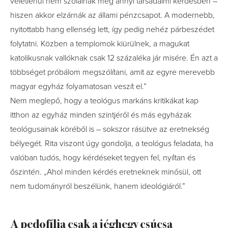
véletlenül nem szólalnak meg annyi társadalmi kérdésben –
hiszen akkor elzárnák az állami pénzcsapot. A modernebb,
nyitottabb hang ellenség lett, így pedig nehéz párbeszédet
folytatni. Közben a templomok kiürülnek, a magukat
katolikusnak vallóknak csak 12 százaléka jár misére. Én azt a
többséget próbálom megszólítani, amit az egyre merevebb
magyar egyház folyamatosan veszít el.”
Nem meglepő, hogy a teológus markáns kritikákat kap
itthon az egyház minden szintjéről és más egyházak
teológusainak köréből is – sokszor rásütve az eretnekség
bélyegét. Rita viszont úgy gondolja, a teológus feladata, ha
valóban tudós, hogy kérdéseket tegyen fel, nyíltan és
őszintén. „Ahol minden kérdés eretneknek minősül, ott
nem tudományról beszélünk, hanem ideológiáról.”
A pedofília csak a jéghegy csúcsa