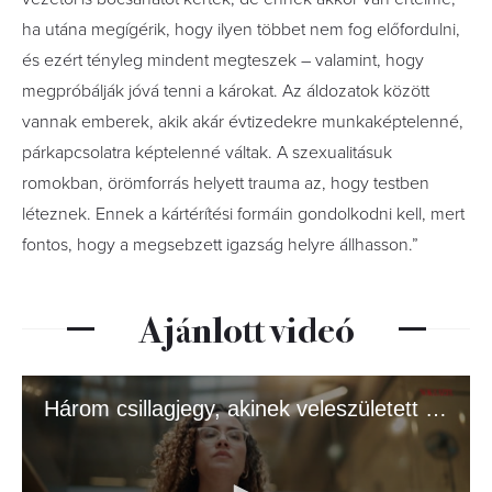
ha utána megígérik, hogy ilyen többet nem fog előfordulni,
és ezért tényleg mindent megteszek – valamint, hogy
megpróbálják jóvá tenni a károkat. Az áldozatok között
vannak emberek, akik akár évtizedekre munkaképtelenné,
párkapcsolatra képtelenné váltak. A szexualitásuk
romokban, örömforrás helyett trauma az, hogy testben
léteznek. Ennek a kártérítési formáin gondolkodni kell, mert
fontos, hogy a megsebzett igazság helyre állhasson.”
Ajánlott videó
Három csillagjegy, akinek veleszületett tekintélye van – igazi vezetők