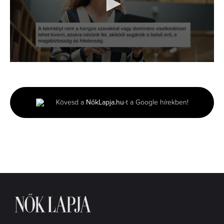
0
seconds
of
1
minute,
Kövesd a
NőkLapja.hu
-t a Google hírekben!
14
seconds