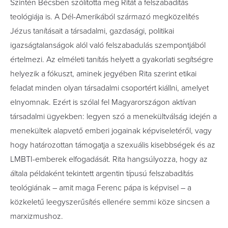
Szintén Bécsben szólította meg Ritát a felszabadítás
teológiája is. A Dél-Amerikából származó megközelítés
Jézus tanításait a társadalmi, gazdasági, politikai
igazságtalanságok alól való felszabadulás szempontjából
értelmezi. Az elméleti tanítás helyett a gyakorlati segítségre
helyezik a fókuszt, aminek jegyében Rita szerint etikai
feladat minden olyan társadalmi csoportért kiállni, amelyet
elnyomnak. Ezért is szólal fel Magyarországon aktívan
társadalmi ügyekben: legyen szó a menekültválság idején a
menekültek alapvető emberi jogainak képviseletéről, vagy
hogy határozottan támogatja a szexuális kisebbségek és az
LMBTI-emberek elfogadását. Rita hangsúlyozza, hogy az
általa példaként tekintett argentin típusú felszabadítás
teológiának – amit maga Ferenc pápa is képvisel – a
közkeletű leegyszerűsítés ellenére semmi köze sincsen a
marxizmushoz.