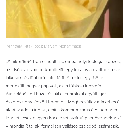
Perintfalvi Rita (Fotós: Maryam Mohammadi)
„Amikor 1994-ben elindult a szombathelyi teológiai képzés,
az első évfolyamon körülbelül egy tucatnyian voltunk, csak
laikusok, és több nő, mint férfi. A rektor egy ‘56-os
menekült magyar pap volt, aki a főiskola kedvéért
Ausztriából tért haza, és aki a tanárokkal együtt igazi
őskeresztény légkört teremtett. Megbecsültek minket és át
akarták adni a tudást, amit a kommunizmus éveiben nem
lehetett, csak nagyon korlátozott számú papnövendéknek”
– mondja Rita, aki formálisan vallásos családból származik.