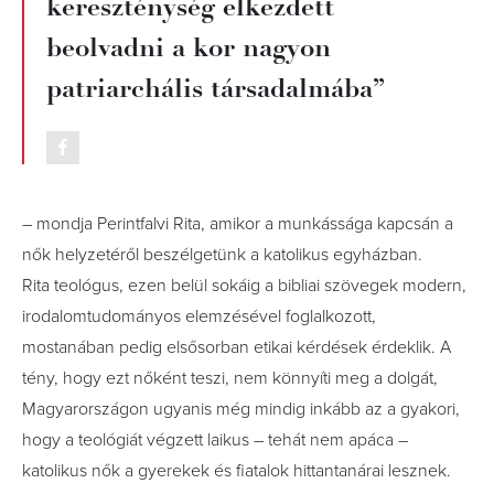
kereszténység elkezdett
beolvadni a kor nagyon
patriarchális társadalmába”
– mondja Perintfalvi Rita, amikor a munkássága kapcsán a
nők helyzetéről beszélgetünk a katolikus egyházban.
Rita teológus, ezen belül sokáig a bibliai szövegek modern,
irodalomtudományos elemzésével foglalkozott,
mostanában pedig elsősorban etikai kérdések érdeklik. A
tény, hogy ezt nőként teszi, nem könnyíti meg a dolgát,
Magyarországon ugyanis még mindig inkább az a gyakori,
hogy a teológiát végzett laikus – tehát nem apáca –
katolikus nők a gyerekek és fiatalok hittantanárai lesznek.