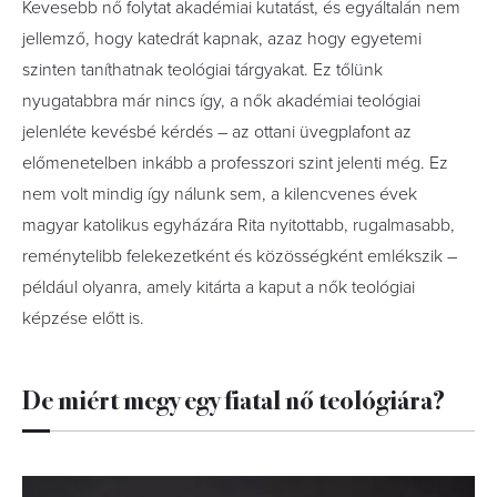
Kevesebb nő folytat akadémiai kutatást, és egyáltalán nem
jellemző, hogy katedrát kapnak, azaz hogy egyetemi
szinten taníthatnak teológiai tárgyakat. Ez tőlünk
nyugatabbra már nincs így, a nők akadémiai teológiai
jelenléte kevésbé kérdés – az ottani üvegplafont az
előmenetelben inkább a professzori szint jelenti még. Ez
nem volt mindig így nálunk sem, a kilencvenes évek
magyar katolikus egyházára Rita nyitottabb, rugalmasabb,
reménytelibb felekezetként és közösségként emlékszik –
például olyanra, amely kitárta a kaput a nők teológiai
képzése előtt is.
De miért megy egy fiatal nő teológiára?