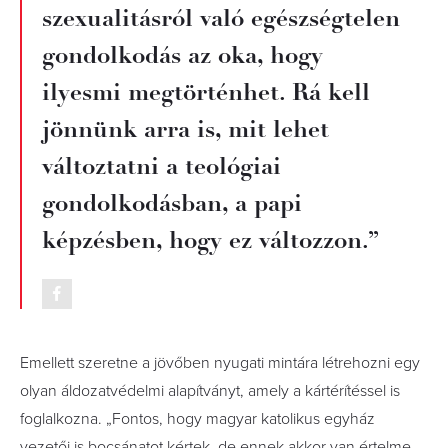
szexualitásról való egészségtelen
gondolkodás az oka, hogy
ilyesmi megtörténhet. Rá kell
jönnünk arra is, mit lehet
változtatni a teológiai
gondolkodásban, a papi
képzésben, hogy ez változzon.”
Emellett szeretne a jövőben nyugati mintára létrehozni egy
olyan áldozatvédelmi alapítványt, amely a kártérítéssel is
foglalkozna. „Fontos, hogy magyar katolikus egyház
vezetői is bocsánatot kértek, de ennek akkor van értelme,