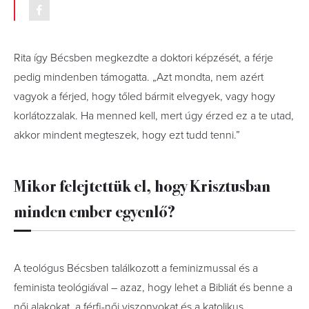
Rita így Bécsben megkezdte a doktori képzését, a férje
pedig mindenben támogatta. „Azt mondta, nem azért
vagyok a férjed, hogy tőled bármit elvegyek, vagy hogy
korlátozzalak. Ha menned kell, mert úgy érzed ez a te utad,
akkor mindent megteszek, hogy ezt tudd tenni.”
Mikor felejtettük el, hogy Krisztusban
minden ember egyenlő?
A teológus Bécsben találkozott a feminizmussal és a
feminista teológiával – azaz, hogy lehet a Bibliát és benne a
női alakokat, a férfi-női viszonyokat és a katolikus