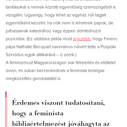
tanításokat a nemek közötti egyenlőség szemszögéből is
vizsgálni. Ugyanígy, hogy lehet az egyház női tagjait
egyenlőként kezelni: ha nők nem is lehetnek papok, de
juthassanak katedrához vagy éppen döntéshozói
pozícióba. (Ez utóbbira példa most
legutóbb
, hogy Ferenc
pápa Nathalie Becquart xaveriánus nővért tette a Püspöki
Szinódus egyik altitkárává –
a szerk.
)
A feminizmust Magyarországon sok félreértés és előítélet
övezi, és sokan berzenkednek a feminista teológiai
megközelítés gondolatától is.
Érdemes viszont tudatosítani,
hogy a feminista
bibliaértelmezést jóváhagyta az