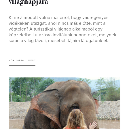
világnapjára
Ki ne álmodott volna már arról, hogy vadregényes
vidékeken utazgat, ahol nincs más előtte, mint a
végtelen? A turisztikai világnap alkalmából egy
képzeletbeli utazásra invitálunk benneteket, melynek
során a világ távoli, mesebeli tájaira látogatunk el.
NŐK LAPJA
3 PERC