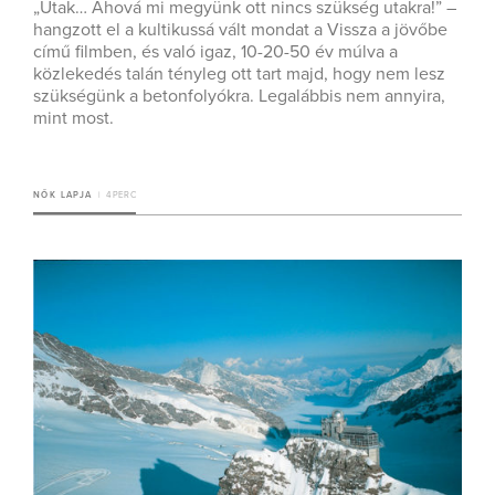
„Utak… Ahová mi megyünk ott nincs szükség utakra!” –
hangzott el a kultikussá vált mondat a Vissza a jövőbe
című filmben, és való igaz, 10-20-50 év múlva a
közlekedés talán tényleg ott tart majd, hogy nem lesz
szükségünk a betonfolyókra. Legalábbis nem annyira,
mint most.
NŐK LAPJA
4 PERC