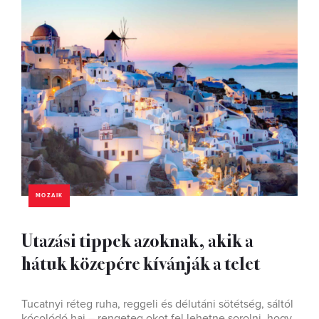
MOZAIK
Utazási tippek azoknak, akik a
hátuk közepére kívánják a telet
Tucatnyi réteg ruha, reggeli és délutáni sötétség, sáltól
kócolódó haj – rengeteg okot fel lehetne sorolni, hogy