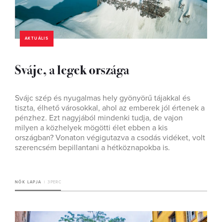
AKTUÁLIS
Svájc, a legek országa
Svájc szép és nyugalmas hely gyönyörű tájakkal és
tiszta, élhető városokkal, ahol az emberek jól értenek a
pénzhez. Ezt nagyjából mindenki tudja, de vajon
milyen a közhelyek mögötti élet ebben a kis
országban? Vonaton végigutazva a csodás vidéket, volt
szerencsém bepillantani a hétköznapokba is.
NŐK LAPJA
3 PERC