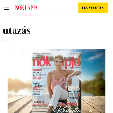
ELŐFIZETEK
utazás