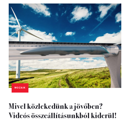
MOZAIK
Mivel közlekedünk a jövőben?
Videós összeállításunkból kiderül!