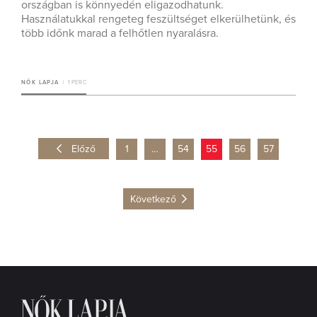
országban is könnyedén eligazodhatunk.
Használatukkal rengeteg feszültséget elkerülhetünk, és
több időnk marad a felhőtlen nyaralásra.
NŐK LAPJA
1 PERC
Előző
1
…
54
55
56
57
Következő