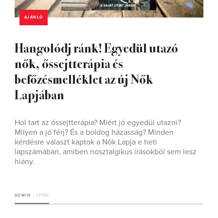
AJÁNLÓ
Hangolódj ránk! Egyedül utazó
nők, őssejtterápia és
befőzésmelléklet az új Nők
Lapjában
Hol tart az őssejtterápia? Miért jó egyedül utazni?
Milyen a jó férj? És a boldog házasság? Minden
kérdésre választ kaptok a Nők Lapja e heti
lapszámában, amiben nosztalgikus írásokból sem lesz
hiány.
ADMIN
1 PERC