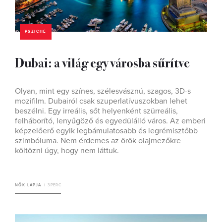
PSZICHÉ
Dubai: a világ egy városba sűrítve
Olyan, mint egy színes, szélesvásznú, szagos, 3D-s
mozifilm. Dubairól csak szuperlatívuszokban lehet
beszélni. Egy irreális, sőt helyenként szürreális,
felháborító, lenyűgöző és egyedülálló város. Az emberi
képzelőerő egyik legbámulatosabb és legrémisztőbb
szimbóluma. Nem érdemes az örök olajmezőkre
költözni úgy, hogy nem láttuk.
NŐK LAPJA
3 PERC