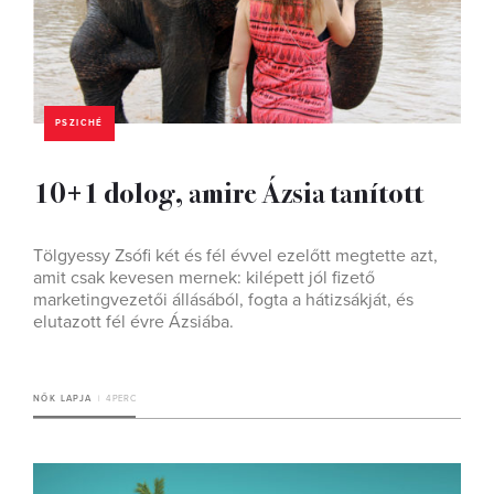
PSZICHÉ
10+1 dolog, amire Ázsia tanított
Tölgyessy Zsóﬁ két és fél évvel ezelőtt megtette azt,
amit csak kevesen mernek: kilépett jól ﬁzető
marketingvezetői állásából, fogta a hátizsákját, és
elutazott fél évre Ázsiába.
NŐK LAPJA
4 PERC