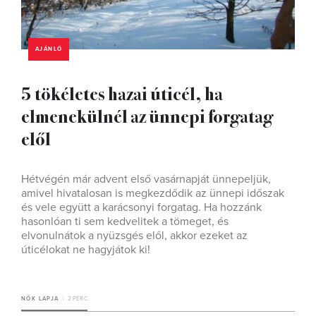
AJÁNLÓ
5 tökéletes hazai úticél, ha
elmenekülnél az ünnepi forgatag
elől
Hétvégén már advent első vasárnapját ünnepeljük,
amivel hivatalosan is megkezdődik az ünnepi időszak
és vele együtt a karácsonyi forgatag. Ha hozzánk
hasonlóan ti sem kedvelitek a tömeget, és
elvonulnátok a nyüzsgés elől, akkor ezeket az
úticélokat ne hagyjátok ki!
NŐK LAPJA
2 PERC