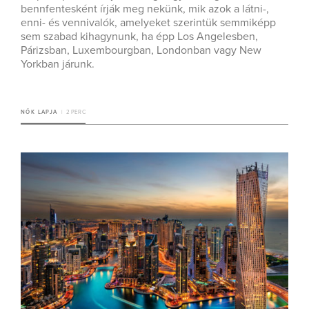
bennfentesként írják meg nekünk, mik azok a látni-,
enni- és vennivalók, amelyeket szerintük semmiképp
sem szabad kihagynunk, ha épp Los Angelesben,
Párizsban, Luxembourgban, Londonban vagy New
Yorkban járunk.
NŐK LAPJA
2 PERC