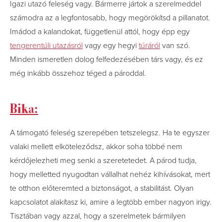
Igazi utazó feleség vagy. Bármerre jártok a szerelmeddel
számodra az a legfontosabb, hogy megörökítsd a pillanatot.
Imádod a kalandokat, függetlenül attól, hogy épp egy
tengerentúli utazásról
vagy egy hegyi
túráról
van szó.
Minden ismeretlen dolog felfedezésében társ vagy, és ez
még inkább összehoz téged a pároddal.
Bika:
A támogató feleség szerepében tetszelegsz. Ha te egyszer
valaki mellett elköteleződsz, akkor soha többé nem
kérdőjelezheti meg senki a szeretetedet. A párod tudja,
hogy melletted nyugodtan vállalhat nehéz kihívásokat, mert
te otthon előteremted a biztonságot, a stabilitást. Olyan
kapcsolatot alakítasz ki, amire a legtöbb ember nagyon irigy.
Tisztában vagy azzal, hogy a szerelmetek bármilyen