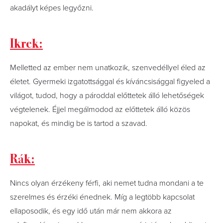
akadályt képes legyőzni.
Ikrek:
Melletted az ember nem unatkozik, szenvedéllyel éled az
életet. Gyermeki izgatottsággal és kíváncsisággal figyeled a
világot, tudod, hogy a pároddal előttetek álló lehetőségek
végtelenek. Éjjel megálmodod az előttetek álló közös
napokat, és mindig be is tartod a szavad.
Rák:
Nincs olyan érzékeny férfi, aki nemet tudna mondani a te
szerelmes és érzéki énednek. Míg a legtöbb kapcsolat
ellaposodik, és egy idő után már nem akkora az