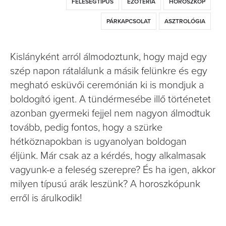
FELESÉGTÍPUS
EZOTÉRIA
HOROSZKÓP
PÁRKAPCSOLAT
ASZTROLÓGIA
Kislányként arról álmodoztunk, hogy majd egy
szép napon rátalálunk a másik felünkre és egy
megható esküvői ceremónián ki is mondjuk a
boldogító igent. A tündérmesébe illő történetet
azonban gyermeki fejjel nem nagyon álmodtuk
tovább, pedig fontos, hogy a szürke
hétköznapokban is ugyanolyan boldogan
éljünk. Már csak az a kérdés, hogy alkalmasak
vagyunk-e a feleség szerepre? És ha igen, akkor
milyen típusú arák leszünk? A horoszkópunk
erről is árulkodik!