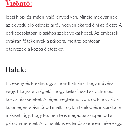
Vízöntő:
Igazi hippi és imádni való lényed van. Mindig megvannak
az egyedülálló ötleteid arról, hogyan akarod élni az életet. A
párkapcsolatban is sajátos szabályokat hozol. Az emberek
gyakran féltékenyek a párodra, mert te pontosan
eltervezed a közös életeteket.
Halak:
Érzékeny és kreatív, úgyis mondhatnánk, hogy művészi
vagy. Elbújsz a világ elől, hogy kialakíthasd az otthonos,
közös fészketeket. A férjed végtelenül vonzódik hozzád a
különleges látásmódod miatt. Folyton tanítod és inspirálod a
másikat, úgy, hogy közben te is magadba szippantod a
párod ismereteit. A romantikus és tartós szerelem híve vagy.