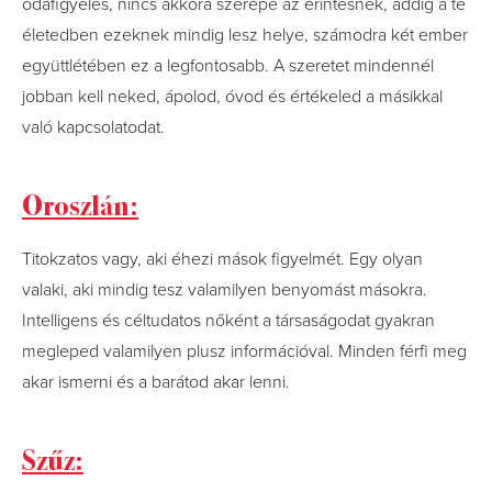
odafigyelés, nincs akkora szerepe az érintésnek, addig a te
életedben ezeknek mindig lesz helye, számodra két ember
együttlétében ez a legfontosabb. A szeretet mindennél
jobban kell neked, ápolod, óvod és értékeled a másikkal
való kapcsolatodat.
Oroszlán:
Titokzatos vagy, aki éhezi mások figyelmét. Egy olyan
valaki, aki mindig tesz valamilyen benyomást másokra.
Intelligens és céltudatos nőként a társaságodat gyakran
megleped valamilyen plusz információval. Minden férfi meg
akar ismerni és a barátod akar lenni.
Szűz: