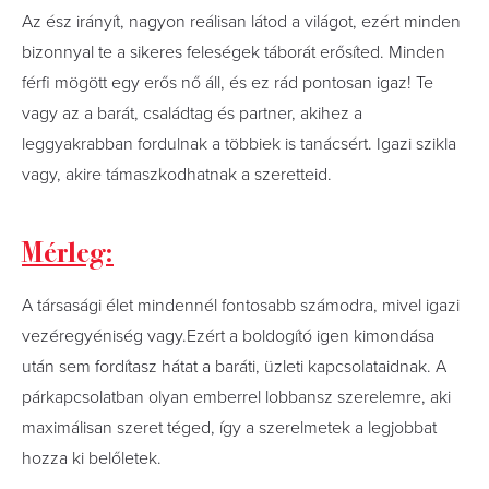
Az ész irányít, nagyon reálisan látod a világot, ezért minden
bizonnyal te a sikeres feleségek táborát erősíted. Minden
férfi mögött egy erős nő áll, és ez rád pontosan igaz! Te
vagy az a barát, családtag és partner, akihez a
leggyakrabban fordulnak a többiek is tanácsért. Igazi szikla
vagy, akire támaszkodhatnak a szeretteid.
Mérleg:
A társasági élet mindennél fontosabb számodra, mivel igazi
vezéregyéniség vagy.Ezért a boldogító igen kimondása
után sem fordítasz hátat a baráti, üzleti kapcsolataidnak. A
párkapcsolatban olyan emberrel lobbansz szerelemre, aki
maximálisan szeret téged, így a szerelmetek a legjobbat
hozza ki belőletek.