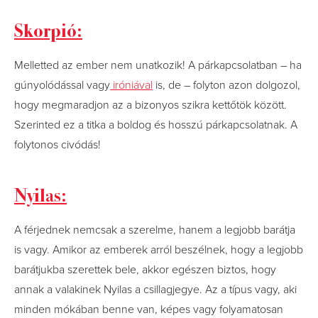
Skorpió:
Melletted az ember nem unatkozik! A párkapcsolatban – ha
gúnyolódással vagy
iróniával
is, de – folyton azon dolgozol,
hogy megmaradjon az a bizonyos szikra kettőtök között.
Szerinted ez a titka a boldog és hosszú párkapcsolatnak. A
folytonos civódás!
Nyilas:
A férjednek nemcsak a szerelme, hanem a legjobb barátja
is vagy. Amikor az emberek arról beszélnek, hogy a legjobb
barátjukba szerettek bele, akkor egészen biztos, hogy
annak a valakinek Nyilas a csillagjegye. Az a típus vagy, aki
minden mókában benne van, képes vagy folyamatosan