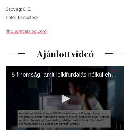
Szöveg: D.E.
Fotó: Thinkstock
(thoughtcatalog.com)
Ajánlott videó
5 finomság, amit lelkifurdalás nélkül ehetsz az esti filmnézés alatt