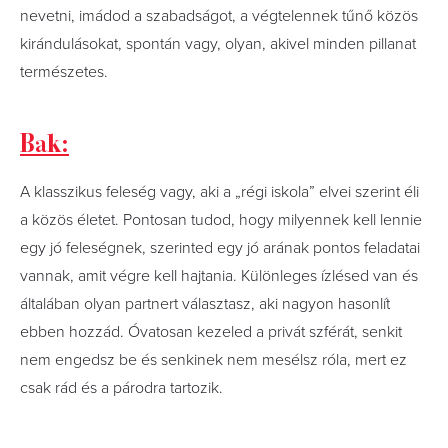
nevetni, imádod a szabadságot, a végtelennek tűnő közös
kirándulásokat, spontán vagy, olyan, akivel minden pillanat
természetes.
Bak:
A klasszikus feleség vagy, aki a „régi iskola” elvei szerint éli
a közös életet. Pontosan tudod, hogy milyennek kell lennie
egy jó feleségnek, szerinted egy jó arának pontos feladatai
vannak, amit végre kell hajtania. Különleges ízlésed van és
általában olyan partnert választasz, aki nagyon hasonlít
ebben hozzád. Óvatosan kezeled a privát szférát, senkit
nem engedsz be és senkinek nem mesélsz róla, mert ez
csak rád és a párodra tartozik.