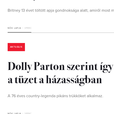
Britney 13 évet töltött apja gondnoksága alatt, amiről most m
NŐK LAPJA
3 PERC
AKTUÁLIS
Dolly Parton szerint így
a tüzet a házasságban
A 76 éves country-legenda pikáns trükköket alkalmaz.
NŐK LAPJA
3 PERC