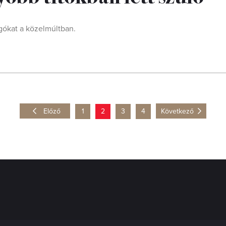
gókat a közelmúltban.
Előző
1
2
3
4
Következő