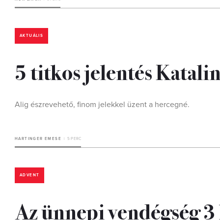
AKTUÁLIS
5 titkos jelentés Katali
Alig észrevehető, finom jelekkel üzent a hercegné.
HARTINGER EMESE
5 PERC
ADVENT
Az ünnepi vendégség 3 