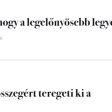
, hogy a legelőnyösebb leg
l.
szegért teregeti ki a