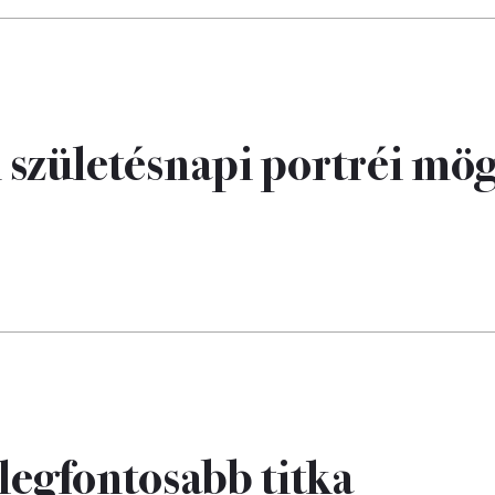
n születésnapi portréi mö
legfontosabb titka