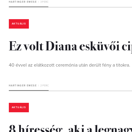
HARTINGER EMESE
3 PERC
AKTUÁLIS
Ez volt Diana esküvői c
40 évvel az elátkozott ceremónia után derült fény a titokra.
HARTINGER EMESE
2 PERC
AKTUÁLIS
8 híresség, aki a legnag