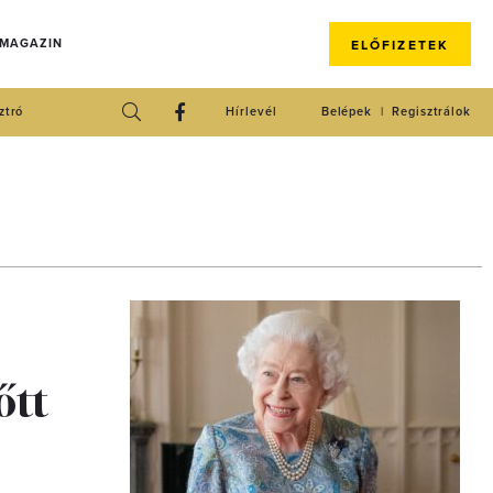
 MAGAZIN
ELŐFIZETEK
ztró
Hírlevél
Belépek
Regisztrálok
őtt