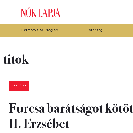
Életmódváltó Program
szépség
titok
AKTUÁLIS
Furcsa barátságot kötött
II. Erzsébet