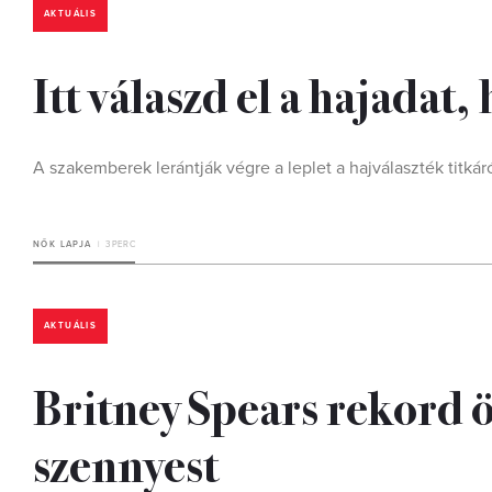
AKTUÁLIS
Itt válaszd el a hajadat
A szakemberek lerántják végre a leplet a hajválaszték titkáró
NŐK LAPJA
3 PERC
AKTUÁLIS
Britney Spears rekord ös
szennyest