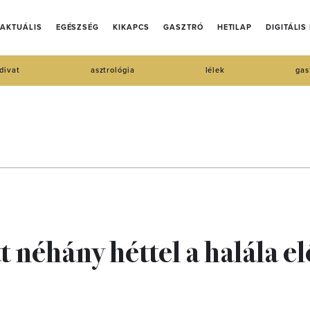
AKTUÁLIS
EGÉSZSÉG
KIKAPCS
GASZTRÓ
HETILAP
DIGITÁLIS
divat
asztrológia
lélek
gas
 néhány héttel a halála el