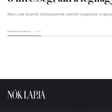
Nem csak Scarlett Johanssonnak sikerült meglepnie a rajon
HARTINGER EMESE
5 PERC