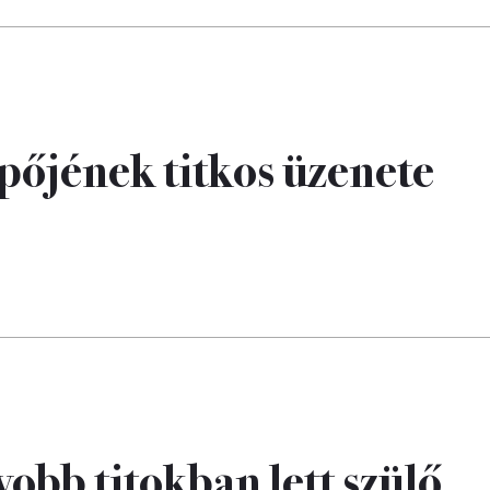
ipőjének titkos üzenete
yobb titokban lett szülő