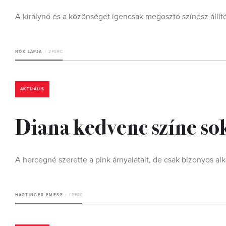
A királynő és a közönséget igencsak megosztó színész állító
NŐK LAPJA
2 PERC
AKTUÁLIS
Diana kedvenc színe sok
A hercegné szerette a pink árnyalatait, de csak bizonyos alk
HARTINGER EMESE
1 PERC