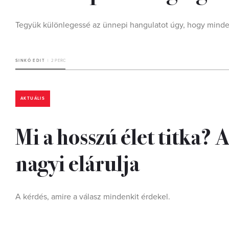
Tegyük különlegessé az ünnepi hangulatot úgy, hogy minde
SINKÓ EDIT
2 PERC
AKTUÁLIS
Mi a hosszú élet titka?
nagyi elárulja
A kérdés, amire a válasz mindenkit érdekel.