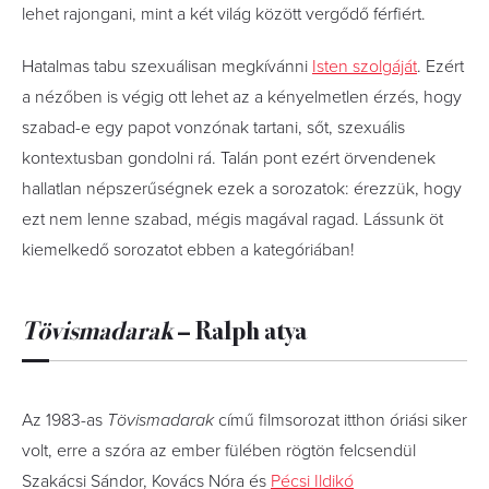
lehet rajongani, mint a két világ között vergődő férfiért.
Hatalmas tabu szexuálisan megkívánni
Isten szolgáját
. Ezért
a nézőben is végig ott lehet az a kényelmetlen érzés, hogy
szabad-e egy papot vonzónak tartani, sőt, szexuális
kontextusban gondolni rá. Talán pont ezért örvendenek
hallatlan népszerűségnek ezek a sorozatok: érezzük, hogy
ezt nem lenne szabad, mégis magával ragad. Lássunk öt
kiemelkedő sorozatot ebben a kategóriában!
Tövismadarak
– Ralph atya
Az 1983-as
Tövismadarak
című filmsorozat itthon óriási siker
volt, erre a szóra az ember fülében rögtön felcsendül
Szakácsi Sándor, Kovács Nóra és
Pécsi Ildikó