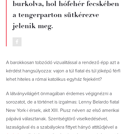
burkolva, hol hófehér fecskében
a tengerparton sütkérezve
jelenik meg.
A barokkosan tobzódó vizualitással a rendező épp azt a
kérdést hangsúlyozza: vajon a túl fiatal és túl jóképű férfi
lehet hiteles a római katolikus egyház fejeként?
A látványvilágért önmagában érdemes végignézni a
sorozatot, de a történet is izgalmas: Lenny Belardo fiatal
New York-i érsek, akit XIII. Piusz néven az első amerikai
pápává választanak. Szentségtörő viselkedésével,
lazaságával és a szabályokra fittyet hányó attitűdjével a