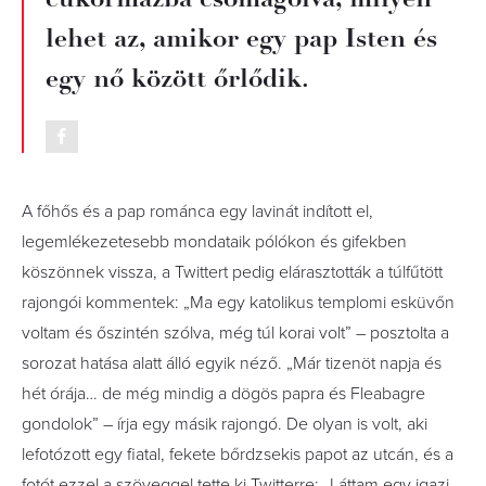
lehet az, amikor egy pap Isten és
egy nő között őrlődik.
A főhős és a pap románca egy lavinát indított el,
legemlékezetesebb mondataik pólókon és gifekben
köszönnek vissza, a Twittert pedig elárasztották a túlfűtött
rajongói kommentek: „Ma egy katolikus templomi esküvőn
voltam és őszintén szólva, még túl korai volt” – posztolta a
sorozat hatása alatt álló egyik néző. „Már tizenöt napja és
hét órája… de még mindig a dögös papra és Fleabagre
gondolok” – írja egy másik rajongó. De olyan is volt, aki
lefotózott egy fiatal, fekete bőrdzsekis papot az utcán, és a
fotót ezzel a szöveggel tette ki Twitterre: „Láttam egy igazi