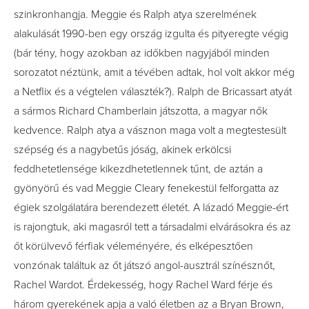
szinkronhangja. Meggie és Ralph atya szerelmének
alakulását 1990-ben egy ország izgulta és pityeregte végig
(bár tény, hogy azokban az időkben nagyjából minden
sorozatot néztünk, amit a tévében adtak, hol volt akkor még
a Netflix és a végtelen választék?). Ralph de Bricassart atyát
a sármos Richard Chamberlain játszotta, a magyar nők
kedvence. Ralph atya a vásznon maga volt a megtestesült
szépség és a nagybetűs jóság, akinek erkölcsi
feddhetetlensége kikezdhetetlennek tűnt, de aztán a
gyönyörű és vad Meggie Cleary fenekestül felforgatta az
égiek szolgálatára berendezett életét. A lázadó Meggie-ért
is rajongtuk, aki magasról tett a társadalmi elvárásokra és az
őt körülvevő férfiak véleményére, és elképesztően
vonzónak találtuk az őt játszó angol-ausztrál színésznőt,
Rachel Wardot. Érdekesség, hogy Rachel Ward férje és
három gyerekének apja a való életben az a Bryan Brown,