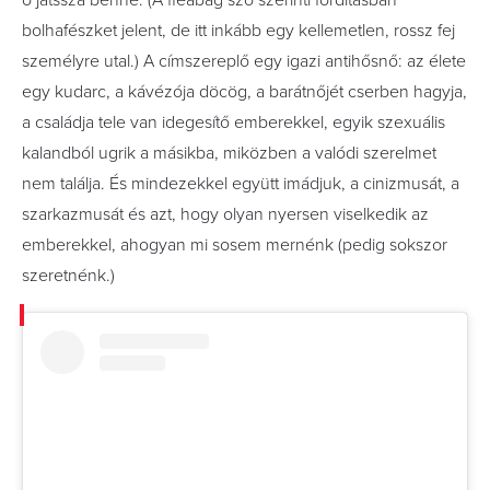
bolhafészket jelent, de itt inkább egy kellemetlen, rossz fej
személyre utal.) A címszereplő egy igazi antihősnő: az élete
egy kudarc, a kávézója döcög, a barátnőjét cserben hagyja,
a családja tele van idegesítő emberekkel, egyik szexuális
kalandból ugrik a másikba, miközben a valódi szerelmet
nem találja. És mindezekkel együtt imádjuk, a cinizmusát, a
szarkazmusát és azt, hogy olyan nyersen viselkedik az
emberekkel, ahogyan mi sosem mernénk (pedig sokszor
szeretnénk.)