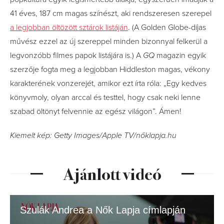
41 éves, 187 cm magas színészt, aki rendszeresen szerepel
a legjobban öltözött sztárok listáján
. (A Golden Globe-díjas
művész ezzel az új szereppel minden bizonnyal felkerül a
legvonzóbb filmes papok listájára is.) A
GQ
magazin egyik
szerzője fogta meg a legjobban Hiddleston magas, vékony
karakterének vonzerejét, amikor ezt írta róla: „Egy kedves
könyvmoly, olyan arccal és testtel, hogy csak neki lenne
szabad öltönyt felvennie az egész világon”. Ámen!
Kiemelt kép: Getty Images/Apple TV/nőklapja.hu
Ajánlott videó
Szulák Andrea a Nők Lapja címlapján