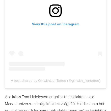
View this post on Instagram
A post shared by GirlwithLionTattoo (@girlwith_liontattoo)
A lelkészt Tom Hiddleston angol színész alakítja, aki a
Marvel-univerzum Lokijaként lett világhírű. Hiddleston a brit
popkultúra egyik legismertebb alakja, egyszerűen imádják a