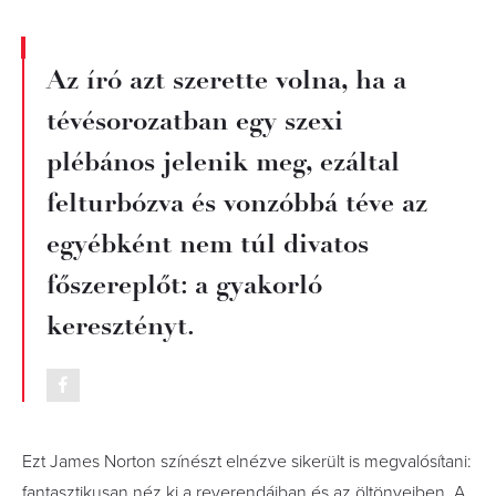
Az író azt szerette volna, ha a
tévésorozatban egy szexi
plébános jelenik meg, ezáltal
felturbózva és vonzóbbá téve az
egyébként nem túl divatos
főszereplőt: a gyakorló
keresztényt.
Ezt James Norton színészt elnézve sikerült is megvalósítani:
fantasztikusan néz ki a reverendáiban és az öltönyeiben. A