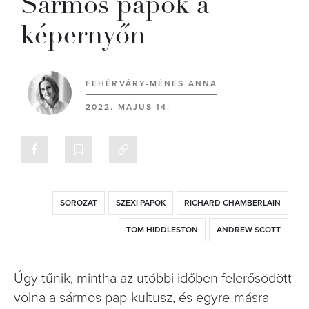
Sármos papok a
képernyőn
FEHÉRVÁRY-MÉNES ANNA
2022. MÁJUS 14.
SOROZAT
SZEXI PAPOK
RICHARD CHAMBERLAIN
TOM HIDDLESTON
ANDREW SCOTT
Úgy tűnik, mintha az utóbbi időben felerősödött
volna a sármos pap-kultusz, és egyre-másra