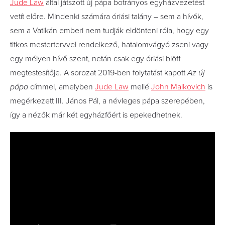
Jude Law
által játszott új pápa botrányos egyházvezetést
vetít előre. Mindenki számára óriási talány – sem a hívők,
sem a Vatikán emberi nem tudják eldönteni róla, hogy egy
titkos mestertervvel rendelkező, hatalomvágyó zseni vagy
egy mélyen hívő szent, netán csak egy óriási blöff
megtestesítője. A sorozat 2019-ben folytatást kapott
Az új
pápa
címmel, amelyben
Jude Law
mellé
John Malkovich
is
megérkezett III. János Pál, a névleges pápa szerepében,
így a nézők már két egyházfőért is epekedhetnek.