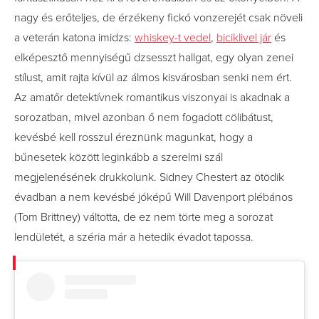
nagy és erőteljes, de érzékeny fickó vonzerejét csak növeli
a veterán katona imidzs:
whiskey-t vedel
,
biciklivel jár
és
elképesztő mennyiségű dzsesszt hallgat, egy olyan zenei
stílust, amit rajta kívül az álmos kisvárosban senki nem ért.
Az amatőr detektívnek romantikus viszonyai is akadnak a
sorozatban, mivel azonban ő nem fogadott cölibátust,
kevésbé kell rosszul éreznünk magunkat, hogy a
bűnesetek között leginkább a szerelmi szál
megjelenésének drukkolunk. Sidney Chestert az ötödik
évadban a nem kevésbé jóképű Will Davenport plébános
(Tom Brittney) váltotta, de ez nem törte meg a sorozat
lendületét, a széria már a hetedik évadot tapossa.