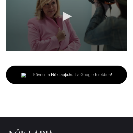
0
seconds
of
3
minutes,
Kövesd a
NőkLapja.hu
-t a Google hírekben!
8
seconds