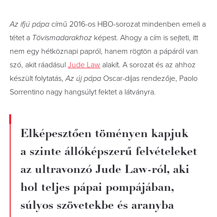
Az ifjú pápa
című 2016-os HBO-sorozat mindenben emeli a
tétet a
Tövismadarakhoz
képest. Ahogy a cím is sejteti, itt
nem egy hétköznapi papról, hanem rögtön a pápáról van
szó, akit ráadásul
Jude Law
alakít. A sorozat és az ahhoz
készült folytatás,
Az új pápa
Oscar-díjas rendezője, Paolo
Sorrentino nagy hangsúlyt fektet a látványra.
Elképesztően töményen kapjuk
a szinte állóképszerű felvételeket
az ultravonzó Jude Law-ról, aki
hol teljes pápai pompájában,
súlyos szövetekbe és aranyba