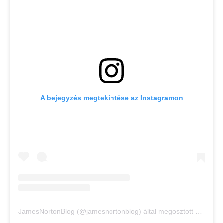
A bejegyzés megtekintése az Instagramon
JamesNortonBlog (@jamesnortonblog) által megosztott bejegyzés