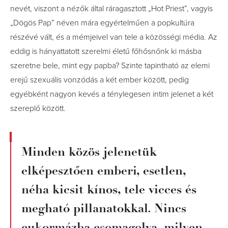
nevét, viszont a nézők által ráragasztott „Hot Priest”, vagyis
„Dögös Pap” néven mára egyértelműen a popkultúra
részévé vált, és a mémjeivel van tele a közösségi média. Az
eddig is hányattatott szerelmi életű főhősnőnk ki másba
szeretne bele, mint egy papba? Szinte tapintható az elemi
erejű szexuális vonzódás a két ember között, pedig
egyébként nagyon kevés a ténylegesen intim jelenet a két
szereplő között.
Minden közös jelenetük
elképesztően emberi, esetlen,
néha kicsit kínos, tele vicces és
megható pillanatokkal. Nincs
cukormázba csomagolva, milyen