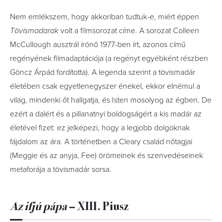
Nem emlékszem, hogy akkoriban tudtuk-e, miért éppen
Tövismadarak
volt a filmsorozat címe. A sorozat Colleen
McCullough ausztrál írónő 1977-ben írt, azonos című
regényének filmadaptációja (a regényt egyébként részben
Göncz Árpád fordította). A legenda szerint a tövismadár
életében csak egyetlenegyszer énekel, ekkor elnémul a
világ, mindenki őt hallgatja, és Isten mosolyog az égben. De
ezért a dalért és a pillanatnyi boldogságért a kis madár az
életével fizet: ez jelképezi, hogy a legjobb dolgoknak
fájdalom az ára. A történetben a Cleary család nőtagjai
(Meggie és az anyja, Fee) örömeinek és szenvedéseinek
metaforája a tövismadár sorsa.
Az ifjú pápa
– XIII. Piusz