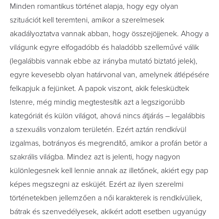
Minden romantikus történet alapja, hogy egy olyan
szituációt kell teremteni, amikor a szerelmesek
akadályoztatva vannak abban, hogy összejöjjenek. Ahogy a
világunk egyre elfogadóbb és haladóbb szelleművé válik
(legalábbis vannak ebbe az irányba mutató biztató jelek),
egyre kevesebb olyan határvonal van, amelynek átlépésére
felkapjuk a fejünket. A papok viszont, akik felesküdtek
Istenre, még mindig megtestesítik azt a legszigorúbb
kategóriát és külön világot, ahová nincs átjárás – legalábbis
a szexuális vonzalom területén. Ezért aztán rendkívül
izgalmas, botrányos és megrendítő, amikor a profán betör a
szakrális világba. Mindez azt is jelenti, hogy nagyon
különlegesnek kell lennie annak az illetőnek, akiért egy pap
képes megszegni az esküjét. Ezért az ilyen szerelmi
történetekben jellemzően a női karakterek is rendkívüliek,
bátrak és szenvedélyesek, akikért adott esetben ugyanúgy