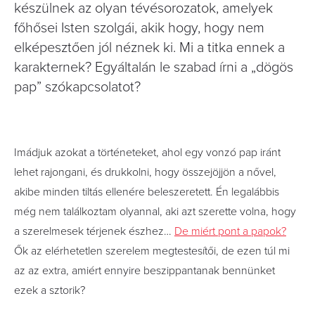
készülnek az olyan tévésorozatok, amelyek
főhősei Isten szolgái, akik hogy, hogy nem
elképesztően jól néznek ki. Mi a titka ennek a
karakternek? Egyáltalán le szabad írni a „dögös
pap” szókapcsolatot?
Imádjuk azokat a történeteket, ahol egy vonzó pap iránt
lehet rajongani, és drukkolni, hogy összejöjjön a nővel,
akibe minden tiltás ellenére beleszeretett. Én legalábbis
még nem találkoztam olyannal, aki azt szerette volna, hogy
a szerelmesek térjenek észhez…
De miért pont a papok?
Ők az elérhetetlen szerelem megtestesítői, de ezen túl mi
az az extra, amiért ennyire beszippantanak bennünket
ezek a sztorik?