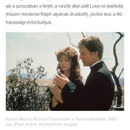
aki a sorozatban a férjét, a nézők által utált Luke-ot alakította
(hiszen mindenki Ralph atyának drukkolt!), jövőre lesz a 40.
házassági évfordulójuk.
Rachel Ward és Richard Chamberlain a
Tövismadarakban
, 1983-
ban. (Fotó: Hulton Archive/Getty Images)