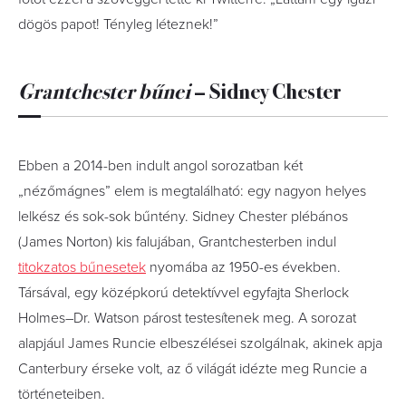
dögös papot! Tényleg léteznek!”
Grantchester bűnei
– Sidney Chester
Ebben a 2014-ben indult angol sorozatban két
„nézőmágnes” elem is megtalálható: egy nagyon helyes
lelkész és sok-sok bűntény. Sidney Chester plébános
(James Norton) kis falujában, Grantchesterben indul
titokzatos bűnesetek
nyomába az 1950-es években.
Társával, egy középkorú detektívvel egyfajta Sherlock
Holmes–Dr. Watson párost testesítenek meg. A sorozat
alapjául James Runcie elbeszélései szolgálnak, akinek apja
Canterbury érseke volt, az ő világát idézte meg Runcie a
történeteiben.