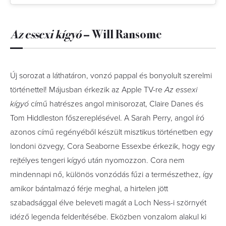
Az essexi kígyó
– Will Ransome
Új sorozat a láthatáron, vonzó pappal és bonyolult szerelmi
történettel! Májusban érkezik az Apple TV-re
Az essexi
kígyó
című hatrészes angol minisorozat, Claire Danes és
Tom Hiddleston főszereplésével. A Sarah Perry, angol író
azonos című regényéből készült misztikus történetben egy
londoni özvegy, Cora Seaborne Essexbe érkezik, hogy egy
rejtélyes tengeri kígyó után nyomozzon. Cora nem
mindennapi nő, különös vonzódás fűzi a természethez, így
amikor bántalmazó férje meghal, a hirtelen jött
szabadsággal élve beleveti magát a Loch Ness-i szörnyét
idéző legenda felderítésébe. Eközben vonzalom alakul ki