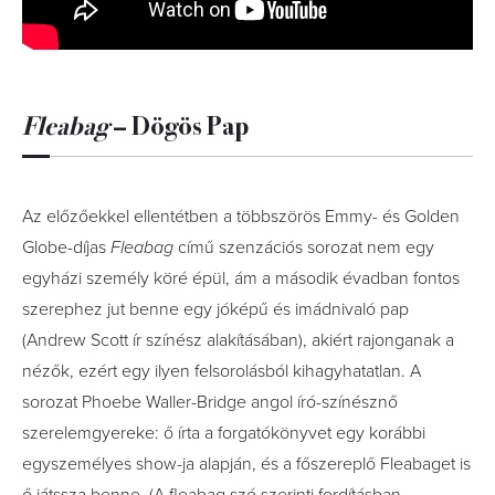
Fleabag
– Dögös Pap
Az előzőekkel ellentétben a többszörös Emmy- és Golden
Globe-díjas
Fleabag
című szenzációs sorozat nem egy
egyházi személy köré épül, ám a második évadban fontos
szerephez jut benne egy jóképű és imádnivaló pap
(Andrew Scott ír színész alakításában), akiért rajonganak a
nézők, ezért egy ilyen felsorolásból kihagyhatatlan. A
sorozat Phoebe Waller-Bridge angol író-színésznő
szerelemgyereke: ő írta a forgatókönyvet egy korábbi
egyszemélyes show-ja alapján, és a főszereplő Fleabaget is
ő játssza benne. (A fleabag szó szerinti fordításban