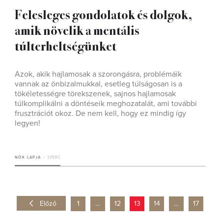
Felesleges gondolatok és dolgok,
amik növelik a mentális
túlterheltségünket
Azok, akik hajlamosak a szorongásra, problémáik
vannak az önbizalmukkal, esetleg túlságosan is a
tökéletességre törekszenek, sajnos hajlamosak
túlkomplikálni a döntéseik meghozatalát, ami további
frusztrációt okoz. De nem kell, hogy ez mindig így
legyen!
NŐK LAPJA
3 PERC
Előző
1
…
12
13
14
…
17