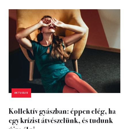
AKTUÁLIS
Kollektív gyászban: éppen elég, ha
egy krízist átvészelünk, és tudunk