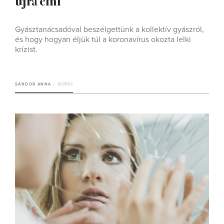
újra élni
Gyásztanácsadóval beszélgettünk a kollektív gyászról,
és hogy hogyan éljük túl a koronavírus okozta lelki
krízist.
SÁNDOR ANNA
10 PERC