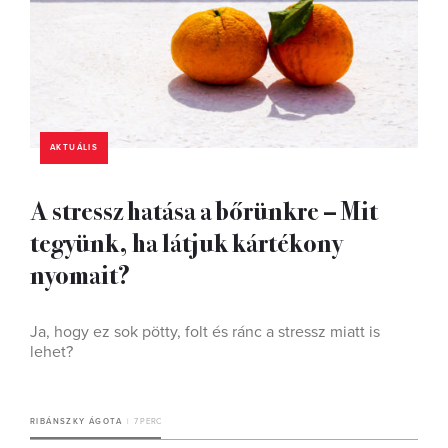
AKTUÁLIS
A stressz hatása a bőrünkre – Mit
tegyünk, ha látjuk kártékony
nyomait?
Ja, hogy ez sok pötty, folt és ránc a stressz miatt is
lehet?
RIBÁNSZKY ÁGOTA
7 PERC