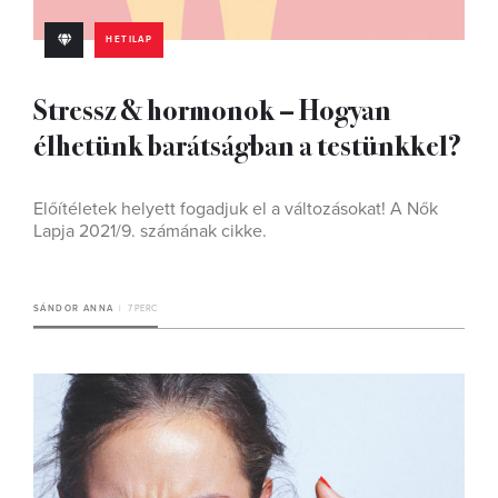
HETILAP
Stressz & hormonok – Hogyan
élhetünk barátságban a testünkkel?
Előítéletek helyett fogadjuk el a változásokat! A Nők
Lapja 2021/9. számának cikke.
SÁNDOR ANNA
7 PERC