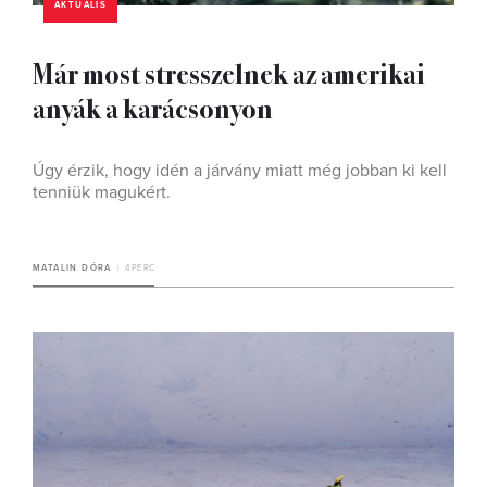
AKTUÁLIS
Már most stresszelnek az amerikai
anyák a karácsonyon
Úgy érzik, hogy idén a járvány miatt még jobban ki kell
tenniük magukért.
MATALIN DÓRA
4 PERC