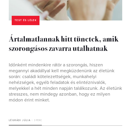
TEST ÉS LÉLEK
Ártalmatlannak hitt tünetek, amik
szorongásos zavarra utalhatnak
Időnként mindenkire rátör a szorongás, hiszen
megannyi akadállyal kell megküzdenünk az életünk
során: családi kötelezettségek, munkahelyi
nehézségek, egyéb feladatok és elintéznivalók,
melyekkel a hét minden napján találkozunk. Az életünk
stresszes, nem mindegy azonban, hogy ez milyen
módon érint minket.
LÉGRÁDI JÚLIA
3 PERC