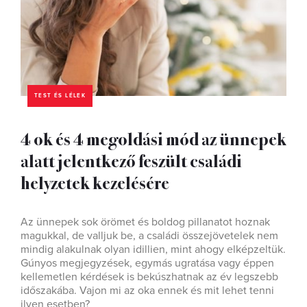
TEST ÉS LÉLEK
4 ok és 4 megoldási mód az ünnepek
alatt jelentkező feszült családi
helyzetek kezelésére
Az ünnepek sok örömet és boldog pillanatot hoznak
magukkal, de valljuk be, a családi összejövetelek nem
mindig alakulnak olyan idillien, mint ahogy elképzeltük.
Gúnyos megjegyzések, egymás ugratása vagy éppen
kellemetlen kérdések is bekúszhatnak az év legszebb
időszakába. Vajon mi az oka ennek és mit lehet tenni
ilyen esetben?