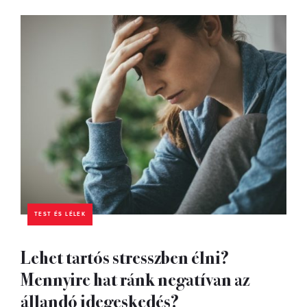
TEST ÉS LÉLEK
Lehet tartós stresszben élni?
Mennyire hat ránk negatívan az
állandó idegeskedés?