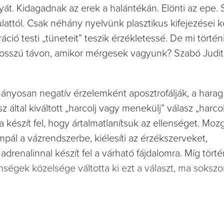
gyát. Kidagadnak az erek a halántékán. Elönti az epe. S
ulattól. Csak néhány nyelvünk plasztikus kifejezései k
ció testi „tüneteit” teszik érzékletessé. De mi történ
hosszú távon, amikor mérgesek vagyunk? Szabó Judit 
ányosan negatív érzelemként aposztrofálják, a harag
z által kiváltott „harcolj vagy menekülj” válasz „harco
a készít fel, hogy ártalmatlanítsuk az ellenséget. Mozg
mpál a vázrendszerbe, kiélesíti az érzékszerveket,
 adrenalinnal készít fel a várható fájdalomra. Míg tör
ségek közelsége váltotta ki ezt a választ, ma sokszor