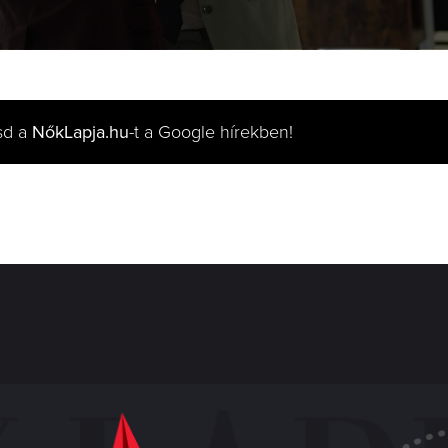
sd a
NőkLapja.hu
-t a Google hírekben!