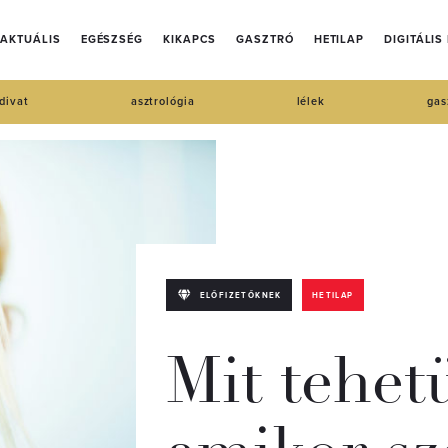
AKTUÁLIS
EGÉSZSÉG
KIKAPCS
GASZTRÓ
HETILAP
DIGITÁLIS
divat
asztrológia
lélek
gas
ELŐFIZETŐKNEK
HETILAP
Mit tehet