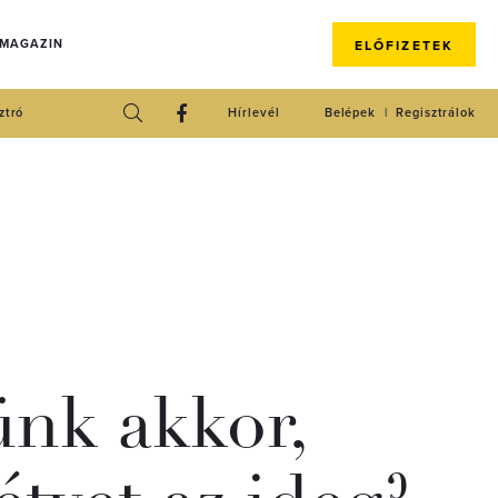
 MAGAZIN
ELŐFIZETEK
ztró
Hírlevél
Belépek
Regisztrálok
ünk akkor,