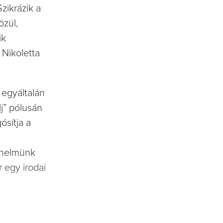
zikrázik a
özül,
ik
Nikoletta
 egyáltalán
lj” pólusán
ósítja a
ténelmünk
 egy irodai