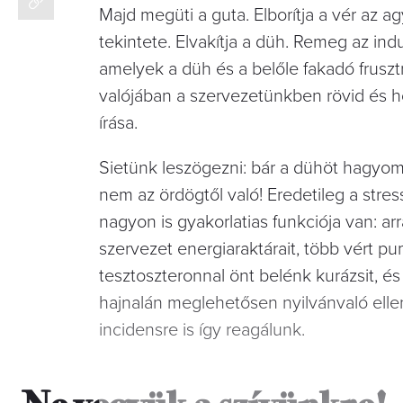
Majd megüti a guta. Elborítja a vér az a
tekintete. Elvakítja a düh. Remeg az ind
amelyek a düh és a belőle fakadó frusztrá
valójában a szervezetünkben rövid és 
írása.
Sietünk leszögezni: bár a dühöt hagyom
nem az ördögtől való! Eredetileg a stress
nagyon is gyakorlatias funkciója van: arr
szervezet energiaraktárait, több vért pu
tesztoszteronnal önt belénk kurázsit, és
hajnalán meglehetősen nyilvánvaló ellen
incidensre is így reagálunk.
Ne vegyük a szívünkre!