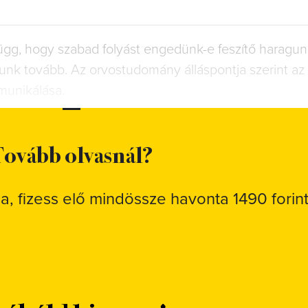
 függ, hogy szabad folyást engedünk-e feszítő haragu
gunk tovább. Az orvostudomány álláspontja szerint az 
munikálása.
ovább olvasnál?
sa, fizess elő mindössze havonta 1490 forint