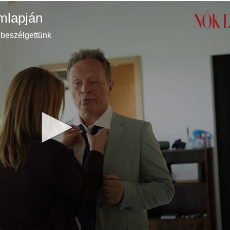
ímlapján
 beszélgettünk