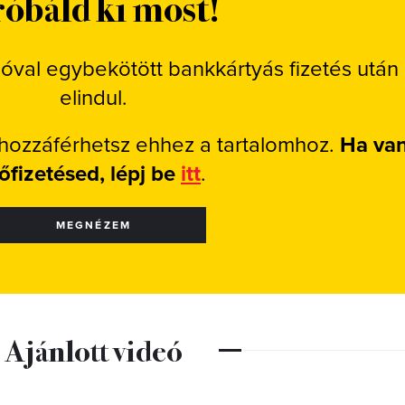
óbáld ki most!
ióval egybekötött bankkártyás fizetés után
elindul.
 hozzáférhetsz ehhez a tartalomhoz.
Ha va
lőfizetésed, lépj be
itt
.
MEGNÉZEM
Ajánlott videó