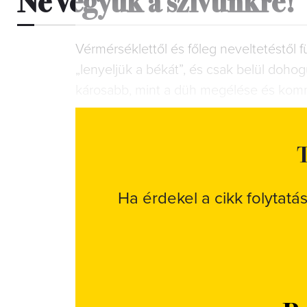
Vérmérséklettől és főleg neveltetéstől
„lenyeljük a békát”, és csak belül doho
károsabb, mint a düh megélése és kom
T
Ha érdekel a cikk folytatá