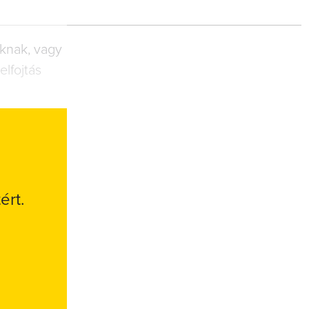
nknak, vagy
elfojtás
ért.