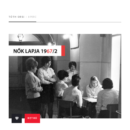
TÓTH ORSI
8 PERC
RETRÓ