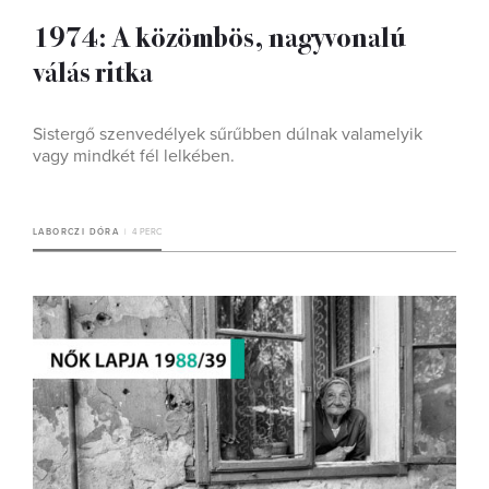
1974: A közömbös, nagyvonalú
válás ritka
Sistergő szenvedélyek sűrűbben dúlnak valamelyik
vagy mindkét fél lelkében.
LABORCZI DÓRA
4 PERC