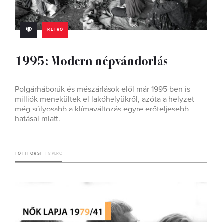
RETRÓ
1995: Modern népvándorlás
Polgárháborúk és mészárlások elől már 1995-ben is
milliók menekültek el lakóhelyükről, azóta a helyzet
még súlyosabb a klímaváltozás egyre erőteljesebb
hatásai miatt.
TÓTH ORSI
8 PERC