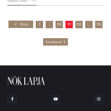
LABORCZI DÓRA
7 PERC
Előző
1
…
110
111
112
…
115
Következő