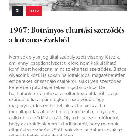
RETRÓ
1967: Botrányos eltartási szerződés
a hatvanas évekből
Nem sok olyan jog által szabályozott viszony létezik,
ami annyi csapdahelyzetet, előre nem kalkulálható
konfliktust hordozna, mint az eltartási szerződés. Biztos
olvasóink közül is sokan hallottak idős, magatehetetlen
embereket kihasználó csalókról, akik ilyen szerződés
keretében jutottak értékes ingatlanokhoz. De
hallhatunk történeteket az ellenkező oldalról is: a jó
szándékú fiatal pár megköti a szerződést egy
magányos, idős emberrel, aki aztán visszaél a
megállapodással, érzelmileg terrorizálja, fenyegeti,
akikkel szerződésben áll. Olyan is sokszor előfordul,
hogy az örökösök nem is tudtak arról, hogy rokonuk
eltartási szerződést kötött valakivel, a dologra csak az