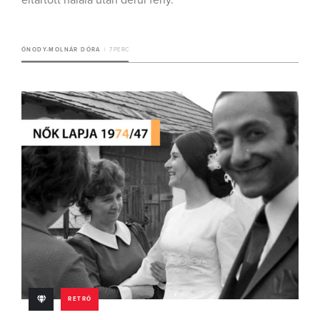
eltartott halála után derül fény.
ÓNODY-MOLNÁR DÓRA
7 PERC
RETRÓ