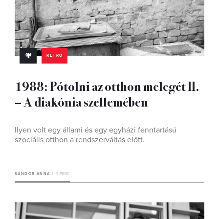
RETRÓ
1988: Pótolni az otthon melegét II.
– A diakónia szellemében
Ilyen volt egy állami és egy egyházi fenntartású
szociális otthon a rendszerváltás előtt.
SÁNDOR ANNA
9 PERC