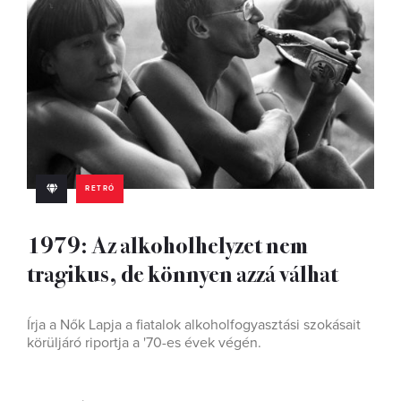
RETRÓ
1979: Az alkoholhelyzet nem
tragikus, de könnyen azzá válhat
Írja a Nők Lapja a fiatalok alkoholfogyasztási szokásait
körüljáró riportja a '70-es évek végén.