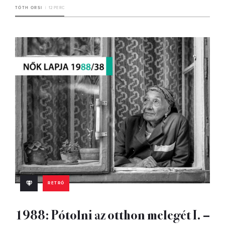
TÓTH ORSI
12 PERC
RETRÓ
1988: Pótolni az otthon melegét I. –