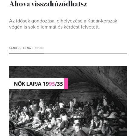
Ahova visszahúzódhatsz
Az idősek gondozása, elhelyezése a Kádár-korszak
végén is sok dilemmát és kérdést felvetett.
SÁNDOR ANNA
11 PERC