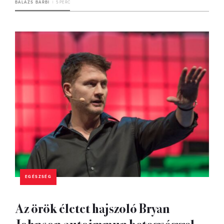
BALÁZS BARBI
5 PERC
EGÉSZSÉG
Az örök életet hajszoló Bryan
Johnson autoimmun betegséggel