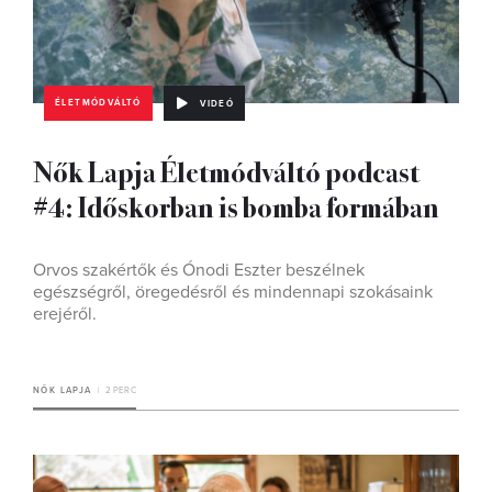
ÉLETMÓDVÁLTÓ
VIDEÓ
Nők Lapja Életmódváltó podcast
#4: Időskorban is bomba formában
Orvos szakértők és Ónodi Eszter beszélnek
egészségről, öregedésről és mindennapi szokásaink
erejéről.
NŐK LAPJA
2 PERC