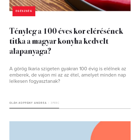
EGÉSZSÉG
Tényleg a 100 éves kor elérésének
titka a magyar konyha kedvelt
alapanyaga?
A görög Ikaria szigeten gyakran 100 évig is elélnek az
emberek, de vajon mi az az étel, amelyet minden nap
lelkesen fogyasztanak?
OLÁH-KOPPÁNY ANDREA
3 PERC