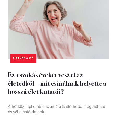
ÉLETMÓDVÁLTÓ
Ez a szokás éveket vesz el az
életedből – mit csinálnak helyette a
hosszú élet kutatói?
A hétköznapi ember számára is elérhető, megoldható
és vállalható dolgok.