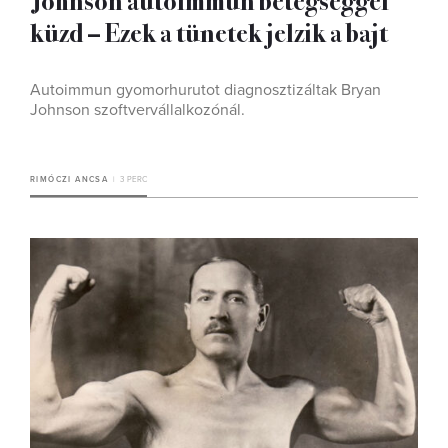
küzd – Ezek a tünetek jelzik a bajt
Autoimmun gyomorhurutot diagnosztizáltak Bryan
Johnson szoftvervállalkozónál.
RIMÓCZI ANCSA
3 PERC