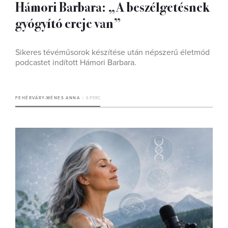
Hámori Barbara: „A beszélgetésnek
gyógyító ereje van”
Sikeres tévéműsorok készítése után népszerű életmód
podcastet indított Hámori Barbara.
FEHÉRVÁRY-MÉNES ANNA
6 PERC