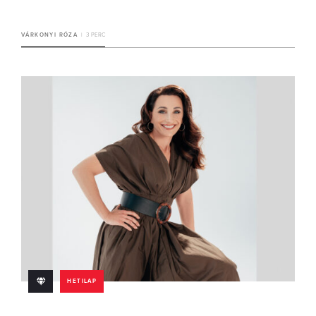
VÁRKONYI RÓZA
3 PERC
HETILAP