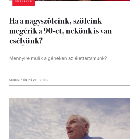
EGÉSZSÉG
Ha a nagyszüleink, szüleink
megérik a 90-et, nekünk is van
esélyünk?
Mennyire múlik a géneken az élettartamunk?
SEBESTYÉN HÉDI
3 PERC