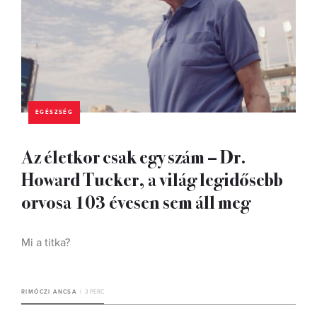
EGÉSZSÉG
Az életkor csak egy szám – Dr.
Howard Tucker, a világ legidősebb
orvosa 103 évesen sem áll meg
Mi a titka?
RIMÓCZI ANCSA
3 PERC