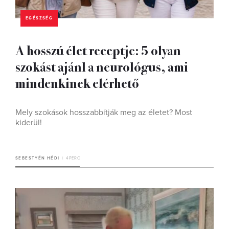
EGÉSZSÉG
A hosszú élet receptje: 5 olyan
szokást ajánl a neurológus, ami
mindenkinek elérhető
Mely szokások hosszabbítják meg az életet? Most
kiderül!
SEBESTYÉN HÉDI
4 PERC