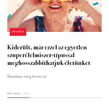
AKTUÁLIS
Kiderült, már ezzel az egyetlen
szuperélelmiszer-típussal
meghosszabbíthatjuk életünket
Ráadásul még finom is!
NŐK LAPJA
3 PERC