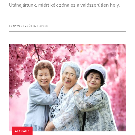
Utánajártunk, miért kék zóna ez a valószerűtlen hely.
FENYVESI ZSÓFIA
4 PERC
AKTUÁLIS