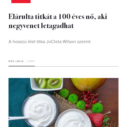
Elárulta titkát a 100 éves nő, aki
negyvenet letagadhat
A hosszú élet titka JoCleta Wilson szerint.
NŐK LAPJA
3 PERC