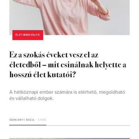
ÉLETMÓDVÁLTÓ
Ez a szokás éveket vesz el az
életedből – mit csinálnak helyette a
hosszú élet kutatói?
A hétköznapi ember számára is elérhető, megoldható
és vállalható dolgok.
VÁRKONYI RÓZA
3 PERC