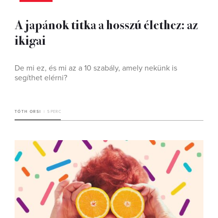
A japánok titka a hosszú élethez: az
ikigai
De mi ez, és mi az a 10 szabály, amely nekünk is
segíthet elérni?
TÓTH ORSI
5 PERC