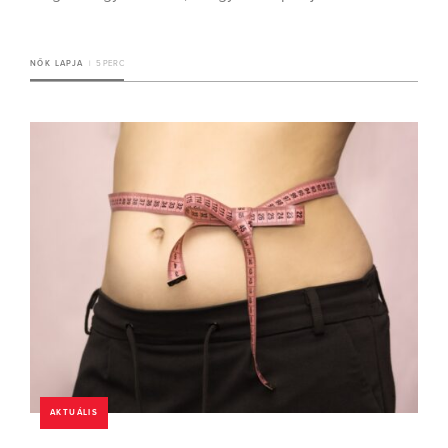
NŐK LAPJA
5 PERC
AKTUÁLIS