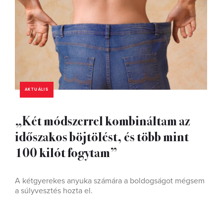
AKTUÁLIS
„Két módszerrel kombináltam az
időszakos böjtölést, és több mint
100 kilót fogytam”
A kétgyerekes anyuka számára a boldogságot mégsem
a súlyvesztés hozta el.