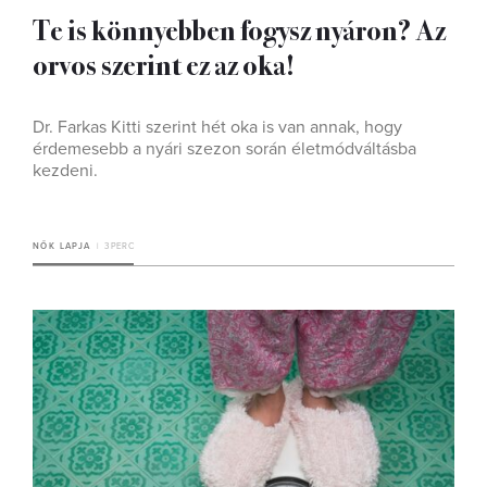
Te is könnyebben fogysz nyáron? Az
orvos szerint ez az oka!
Dr. Farkas Kitti szerint hét oka is van annak, hogy
érdemesebb a nyári szezon során életmódváltásba
kezdeni.
NŐK LAPJA
3 PERC