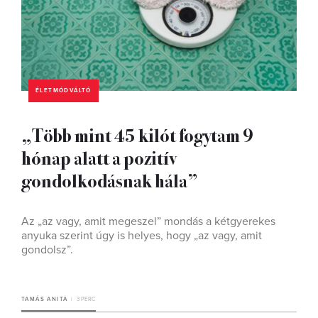
ÉLETMÓDVÁLTÓ
„Több mint 45 kilót fogytam 9
hónap alatt a pozitív
gondolkodásnak hála”
Az „az vagy, amit megeszel” mondás a kétgyerekes
anyuka szerint úgy is helyes, hogy „az vagy, amit
gondolsz”.
TAMÁS ANITA
3 PERC