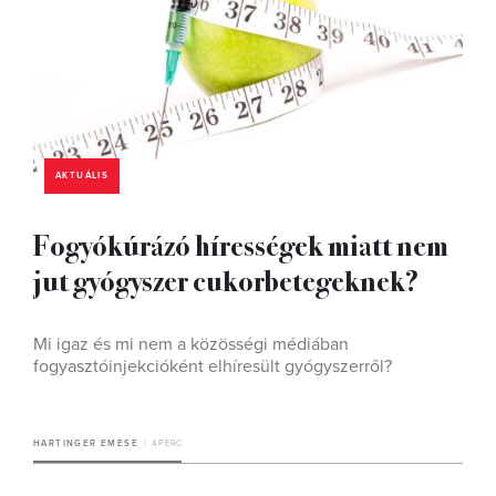
AKTUÁLIS
Fogyókúrázó hírességek miatt nem
jut gyógyszer cukorbetegeknek?
Mi igaz és mi nem a közösségi médiában
fogyasztóinjekcióként elhíresült gyógyszerről?
HARTINGER EMESE
4 PERC