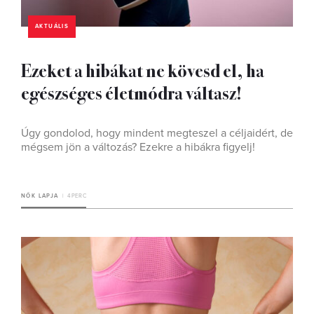
AKTUÁLIS
Ezeket a hibákat ne kövesd el, ha
egészséges életmódra váltasz!
Úgy gondolod, hogy mindent megteszel a céljaidért, de
mégsem jön a változás? Ezekre a hibákra figyelj!
NŐK LAPJA
4 PERC