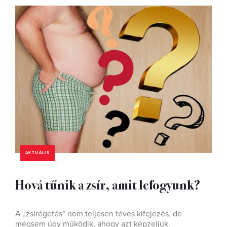
AKTUÁLIS
Hová tűnik a zsír, amit lefogyunk?
A „zsírégetés” nem teljesen téves kifejezés, de
mégsem úgy működik, ahogy azt képzeljük.