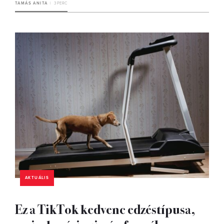
TAMÁS ANITA
3 PERC
AKTUÁLIS
Ez a TikTok kedvenc edzéstípusa,