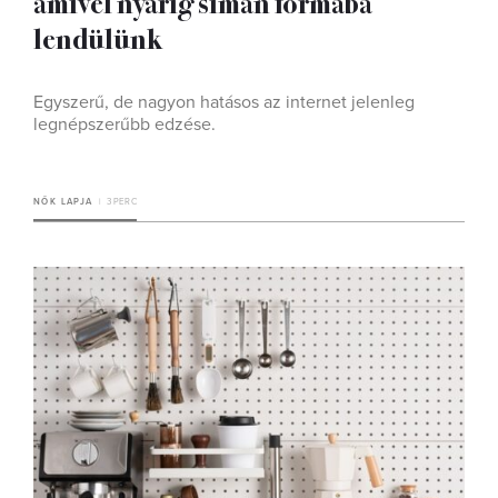
amivel nyárig simán formába
lendülünk
Egyszerű, de nagyon hatásos az internet jelenleg
legnépszerűbb edzése.
NŐK LAPJA
3 PERC