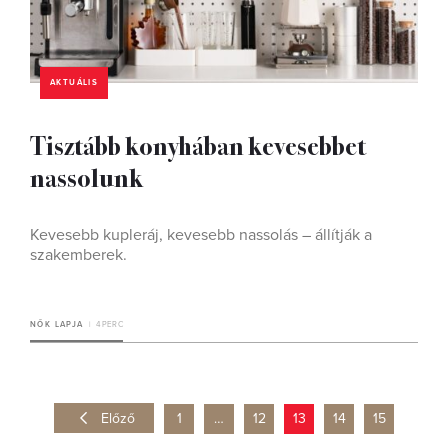
AKTUÁLIS
Tisztább konyhában kevesebbet
nassolunk
Kevesebb kupleráj, kevesebb nassolás – állítják a
szakemberek.
NŐK LAPJA
4 PERC
Előző
1
…
12
13
14
15