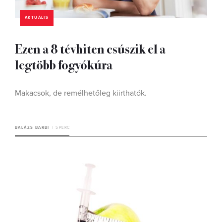
AKTUÁLIS
Ezen a 8 tévhiten csúszik el a
legtöbb fogyókúra
Makacsok, de remélhetőleg kiirthatók.
BALÁZS BARBI
5 PERC