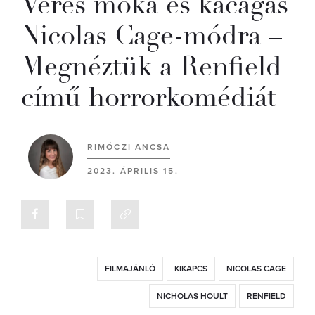
Véres móka és kacagás
Nicolas Cage-módra –
Megnéztük a Renfield
című horrorkomédiát
RIMÓCZI ANCSA
2023. ÁPRILIS 15.
FILMAJÁNLÓ
KIKAPCS
NICOLAS CAGE
NICHOLAS HOULT
RENFIELD