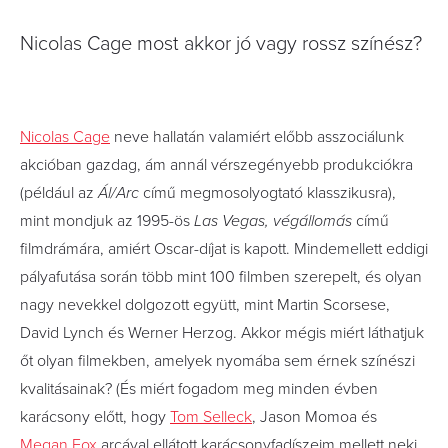
Nicolas Cage most akkor jó vagy rossz színész?
Nicolas Cage
neve hallatán valamiért előbb asszociálunk
akcióban gazdag, ám annál vérszegényebb produkciókra
(például az
Ál/Arc
című megmosolyogtató klasszikusra),
mint mondjuk az 1995-ös
Las Vegas, végállomás
című
filmdrámára, amiért Oscar-díjat is kapott. Mindemellett eddigi
pályafutása során több mint 100 filmben szerepelt, és olyan
nagy nevekkel dolgozott együtt, mint Martin Scorsese,
David Lynch és Werner Herzog. Akkor mégis miért láthatjuk
őt olyan filmekben, amelyek nyomába sem érnek színészi
kvalitásainak? (És miért fogadom meg minden évben
karácsony előtt, hogy
Tom Selleck
, Jason Momoa és
Megan Fox
arcával ellátott karácsonyfadíszeim mellett neki