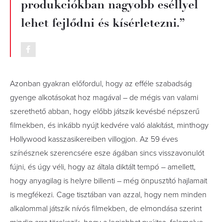
produkciókban nagyobb eséllyel
lehet fejlődni és kísérletezni.”
Azonban gyakran előfordul, hogy az efféle szabadság
gyenge alkotásokat hoz magával – de mégis van valami
szerethető abban, hogy előbb játszik kevésbé népszerű
filmekben, és inkább nyújt kedvére való alakítást, minthogy
Hollywood kasszasikereiben villogjon. Az 59 éves
színésznek szerencsére esze ágában sincs visszavonulót
fújni, és úgy véli, hogy az általa diktált tempó – amellett,
hogy anyagilag is helyre billenti – még önpusztító hajlamait
is megfékezi. Cage tisztában van azzal, hogy nem minden
alkalommal játszik nívós filmekben, de elmondása szerint