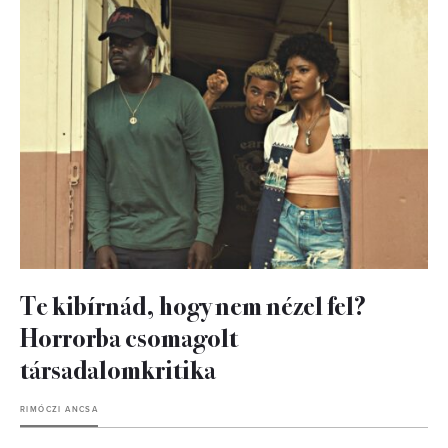
Te kibírnád, hogy nem nézel fel?
Horrorba csomagolt
társadalomkritika
RIMÓCZI ANCSA