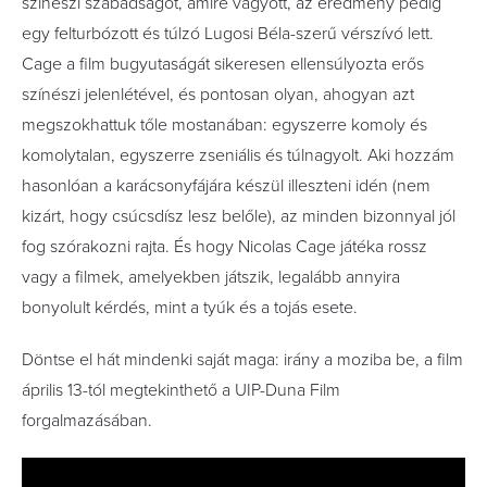
színészi szabadságot, amire vágyott, az eredmény pedig
egy felturbózott és túlzó Lugosi Béla-szerű vérszívó lett.
Cage a film bugyutaságát sikeresen ellensúlyozta erős
színészi jelenlétével, és pontosan olyan, ahogyan azt
megszokhattuk tőle mostanában: egyszerre komoly és
komolytalan, egyszerre zseniális és túlnagyolt. Aki hozzám
hasonlóan a karácsonyfájára készül illeszteni idén (nem
kizárt, hogy csúcsdísz lesz belőle), az minden bizonnyal jól
fog szórakozni rajta. És hogy Nicolas Cage játéka rossz
vagy a filmek, amelyekben játszik, legalább annyira
bonyolult kérdés, mint a tyúk és a tojás esete.
Döntse el hát mindenki saját maga: irány a moziba be, a film
április 13-tól megtekinthető a UIP-Duna Film
forgalmazásában.