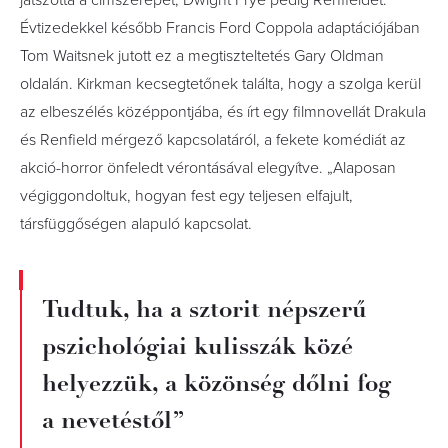
játszotta a címszerepet, Dwight Frye pedig Renfieldet.
Évtizedekkel később Francis Ford Coppola adaptációjában
Tom Waitsnek jutott ez a megtiszteltetés Gary Oldman
oldalán. Kirkman kecsegtetőnek találta, hogy a szolga kerül
az elbeszélés középpontjába, és írt egy filmnovellát Drakula
és Renfield mérgező kapcsolatáról, a fekete komédiát az
akció-horror önfeledt vérontásával elegyítve. „Alaposan
végiggondoltuk, hogyan fest egy teljesen elfajult,
társfüggőségen alapuló kapcsolat.
Tudtuk, ha a sztorit népszerű
pszichológiai kulisszák közé
helyezzük, a közönség dőlni fog
a nevetéstől”