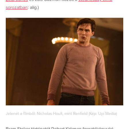
sorozatban
: alig.)
Jelenet a filmből: Nicholas Hoult, mint Renfield (Kép: Upi Media)