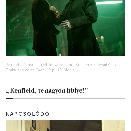
Jelenet a filmből: balról Tedward Lobo (Benjamin Schwartz) és
Drakula (Nicolas Cage) (Kép: UPI Media)
„Renfield, te nagyon hülye!”
KAPCSOLÓDÓ