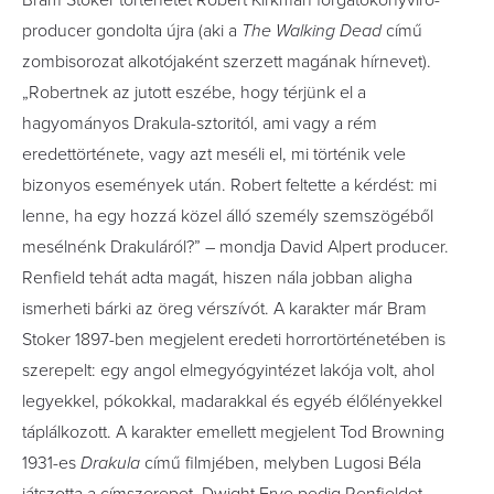
Bram Stoker történetét Robert Kirkman forgatókönyvíró-
producer gondolta újra (aki a
The Walking Dead
című
zombisorozat alkotójaként szerzett magának hírnevet).
„Robertnek az jutott eszébe, hogy térjünk el a
hagyományos Drakula-sztoritól, ami vagy a rém
eredettörténete, vagy azt meséli el, mi történik vele
bizonyos események után. Robert feltette a kérdést: mi
lenne, ha egy hozzá közel álló személy szemszögéből
mesélnénk Drakuláról?” – mondja David Alpert producer.
Renfield tehát adta magát, hiszen nála jobban aligha
ismerheti bárki az öreg vérszívót. A karakter már Bram
Stoker 1897-ben megjelent eredeti horrortörténetében is
szerepelt: egy angol elmegyógyintézet lakója volt, ahol
legyekkel, pókokkal, madarakkal és egyéb élőlényekkel
táplálkozott. A karakter emellett megjelent Tod Browning
1931-es
Drakula
című filmjében, melyben Lugosi Béla