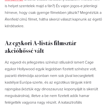
is helyet szentelek majd a fán?) És vajon jogos-e jelenlegi
hírneve, hogy csak gyenge filmekben játszik? Megnéztük a
Renfield
című filmet, hátha sikerül választ kapnunk az égető
kérdésekre.
Az egykori A-listás filmsztár
akcióhőssé vált
Az egyedi és jellegzetes színészi stílusáról ismert Cage
egykor Hollywood egyik legjobban fizetett színésze volt,
pazarló életmódja azonban nem sok jóval kecsegtetett:
kastélyai Európa-szerte, és az egzotikus tárgyak iránti
rajongása (köztük egy dinoszaurusz koponyáját is sikerült
megvásárolnia), illetve a be nem fizetett adók hamar
felégették vagyona nagy részét. A katasztrofális