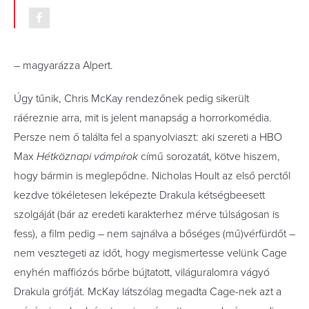
– magyarázza Alpert.
Úgy tűnik, Chris McKay rendezőnek pedig sikerült
ráéreznie arra, mit is jelent manapság a horrorkomédia.
Persze nem ő találta fel a spanyolviaszt: aki szereti a HBO
Max
Hétköznapi vámpírok
című sorozatát, kötve hiszem,
hogy bármin is meglepődne. Nicholas Hoult az első perctől
kezdve tökéletesen leképezte Drakula kétségbeesett
szolgáját (bár az eredeti karakterhez mérve túlságosan is
fess), a film pedig – nem sajnálva a bőséges (mű)vérfürdőt –
nem vesztegeti az időt, hogy megismertesse velünk Cage
enyhén maffiózós bőrbe bújtatott, világuralomra vágyó
Drakula grófját. McKay látszólag megadta Cage-nek azt a