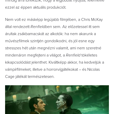
mindig arra törekszik, hogy a legjobbat nyújtsa, felemelve
ezzel az éppen aktuális produkciót.
Nem volt ez másképp legújabb filmjében, a Chris McKay
által rendezett
Renfieldben
sem. Az előzetessel itt sem
árultak zsákbamacskát az alkotók: ha nem akarunk a
művészfilmek szintjén gondolkodni, és jól esne egy
stresszes hét után megnézni valamit, ami nem szeretné
mindenáron megfejteni a világot, a
Renfield
tökéletes
kikapcsolódást jelenthet. Kiváltképp akkor, ha kedveljük a
vámpírfilmeket, illetve a horrorvígjátékokat – és Nicolas
Cage játékát természetesen.