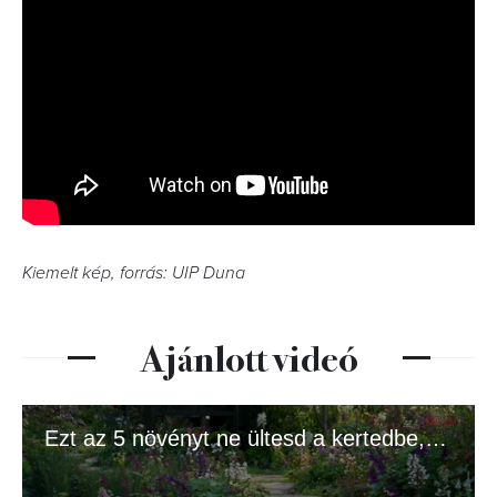
Kiemelt kép, forrás: UIP Duna
Ajánlott videó
Ezt az 5 növényt ne ültesd a kertedbe, ha jót akarsz!