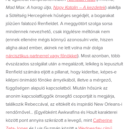
Mad Max: A harag útja
,
Nagy Katalin – A kezdetek
) alakítja
a Sötétség Hercegének hűséges segédjét, a bogarakat
jóízűen falatozó Renfieldet. A meggyötört szolga sorsa
mindennek nevezhető, csak irigylésre méltónak nem
(ennek ellenére mégis könnyű azonosulni vele, hiszen
aligha akad ember, akinek ne lett volna már dolga
nárcisztikus partnerrel vagy főnökkel
). Most azonban, több
évszázados szolgálat után a megalázott, lelkileg is lepusztult
Renfield számára eljött a pillanat, hogy kiderítse, képes-e
kilépni önimádó főnöke árnyékából, illetve a mérgező,
függőségen alapuló kapcsolatból. Miután hősünk az
anonim kapcsolatfüggők önsegítő csoportját is megjárja,
találkozik Rebeccával, az eltökélt és inspiráló New Orleans-i
rendőrnővel… (Egyébként Awkwafina és Hoult karakterei
között pont annyira szikrázott a levegő, mint
Catherine
Zeta-Jones
és Luis Guzmán között a
Wednesday című