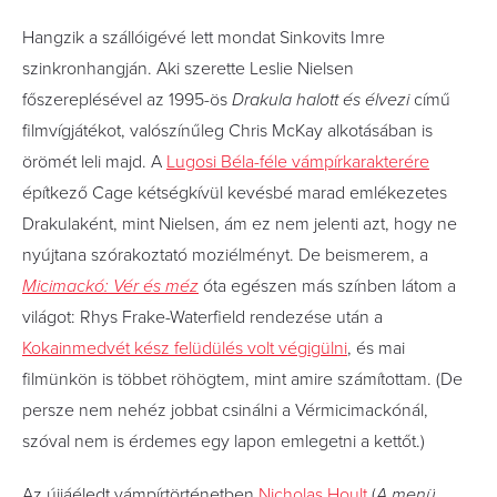
Hangzik a szállóigévé lett mondat Sinkovits Imre
szinkronhangján. Aki szerette Leslie Nielsen
főszereplésével az 1995-ös
Drakula halott és élvezi
című
filmvígjátékot, valószínűleg Chris McKay alkotásában is
örömét leli majd. A
Lugosi Béla-féle vámpírkarakterére
építkező Cage kétségkívül kevésbé marad emlékezetes
Drakulaként, mint Nielsen, ám ez nem jelenti azt, hogy ne
nyújtana szórakoztató moziélményt. De beismerem, a
Micimackó: Vér és méz
óta egészen más színben látom a
világot: Rhys Frake-Waterfield rendezése után a
Kokainmedvét kész felüdülés volt végigülni
, és mai
filmünkön is többet röhögtem, mint amire számítottam. (De
persze nem nehéz jobbat csinálni a Vérmicimackónál,
szóval nem is érdemes egy lapon emlegetni a kettőt.)
Az újjáéledt vámpírtörténetben
Nicholas Hoult
(
A menü
,