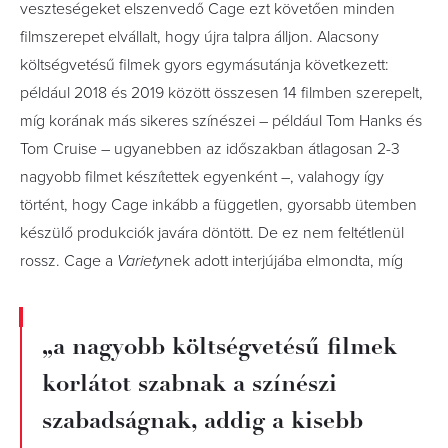
veszteségeket elszenvedő Cage ezt követően minden
filmszerepet elvállalt, hogy újra talpra álljon. Alacsony
költségvetésű filmek gyors egymásutánja következett:
például 2018 és 2019 között összesen 14 filmben szerepelt,
míg korának más sikeres színészei – például Tom Hanks és
Tom Cruise – ugyanebben az időszakban átlagosan 2-3
nagyobb filmet készítettek egyenként –, valahogy így
történt, hogy Cage inkább a független, gyorsabb ütemben
készülő produkciók javára döntött. De ez nem feltétlenül
rossz. Cage a
Variety
nek adott interjújába elmondta, míg
„a nagyobb költségvetésű filmek
korlátot szabnak a színészi
szabadságnak, addig a kisebb