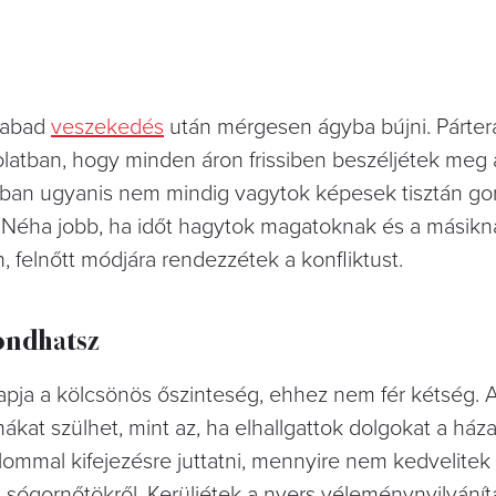
szabad
veszekedés
után mérgesen ágyba bújni. Párte
latban, hogy minden áron frissiben beszéljétek meg 
otban ugyanis nem mindig vagytok képesek tisztán go
. Néha jobb, ha időt hagytok magatoknak és a másikna
 felnőtt módjára rendezzétek a konfliktust.
ondhatsz
apja a kölcsönös őszinteség, ehhez nem fér kétség. A
at szülhet, mint az, ha elhallgattok dolgokat a ház
ommal kifejezésre juttatni, mennyire nem kedvelitek
sógornőtökről. Kerüljétek a nyers véleménynyilvánít