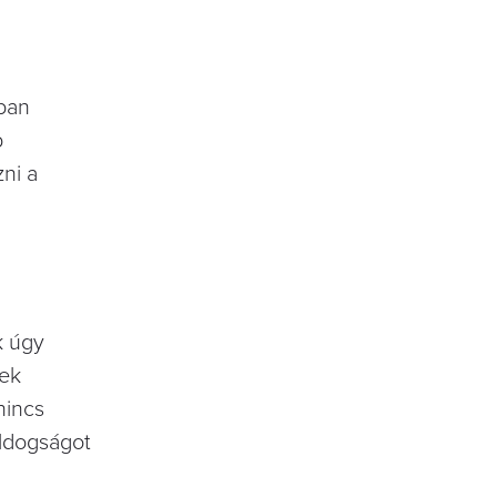
nban
b
zni a
k úgy
nek
nincs
oldogságot