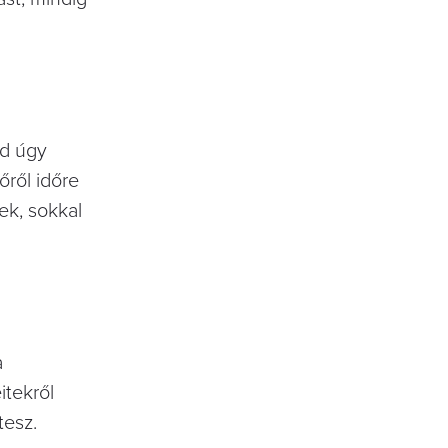
ad úgy
őről időre
ek, sokkal
a
itekről
tesz.