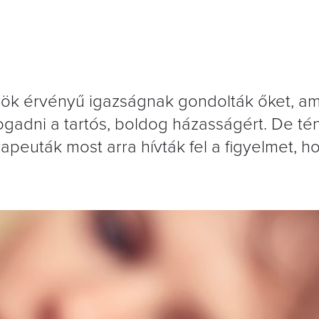
rök érvényű igazságnak gondolták őket, am
adni a tartós, boldog házasságért. De té
rapeuták most arra hívták fel a figyelmet, 