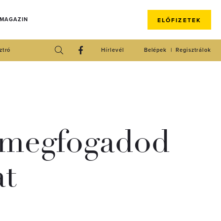
 MAGAZIN
ELŐFIZETEK
ztró
Hírlevél
Belépek
Regisztrálok
t megfogadod
at