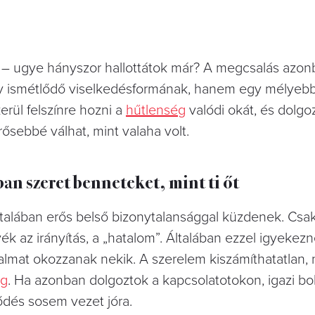
jd – ugye hányszor hallottátok már? A megcsalás azo
gy ismétlődő viselkedésformának, hanem egy mélyeb
erül felszínre hozni a
hűtlenség
valódi okát, és dolgo
rősebbé válhat, mint valaha volt.
ban szeret benneteket, mint ti őt
általában erős belső bizonytalansággal küzdenek. Csa
k az irányítás, a „hatalom”. Általában ezzel igyekez
dalmat okozzanak nekik. A szerelem kiszámíthatatlan, 
eg
. Ha azonban dolgoztok a kapcsolatotokon, igazi b
ődés sosem vezet jóra.