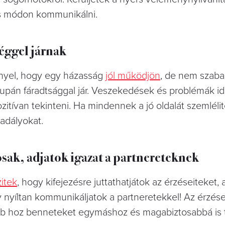
jes módon kommunikálni.
éggel járnak
nyel, hogy egy házasság
jól működjön
, de nem szab
supán fáradtsággal jár. Veszekedések és problémák id
itívan tekinteni. Ha mindennek a jó oldalát szemlélit
adályokat.
sak, adjatok igazat a partnereteknek
itek
, hogy kifejezésre juttathatjátok az érzéseiteket, 
 nyíltan kommunikáljatok a partneretekkel! Az érzése
ebb hoz benneteket egymáshoz és magabiztosabbá is 