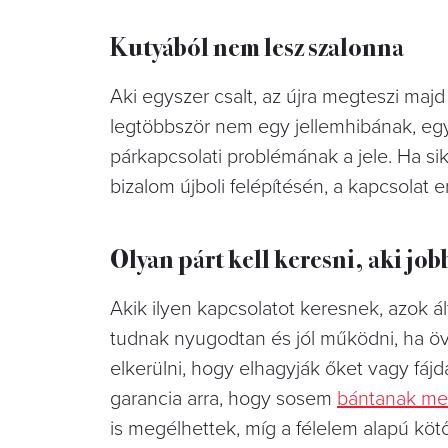
Kutyából nem lesz szalonna
Aki egyszer csalt, az újra megteszi ma
legtöbbször nem egy jellemhibának, e
párkapcsolati problémának a jele. Ha sik
bizalom újboli felépítésén, a kapcsolat e
Olyan párt kell keresni, aki job
Akik ilyen kapcsolatot keresnek, azok 
tudnak nyugodtan és jól működni, ha övé
elkerülni, hogy elhagyják őket vagy fáj
garancia arra, hogy sosem
bántanak m
is megélhettek, míg a félelem alapú köt