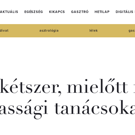
AKTUÁLIS
EGÉSZSÉG
KIKAPCS
GASZTRÓ
HETILAP
DIGITÁLIS
divat
asztrológia
lélek
gas
kétszer, mielőt
assági tanácsok