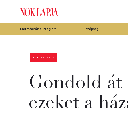
Életmódváltó Program
szépség
TEST ÉS LÉLEK
Gondold át 
ezeket a ház