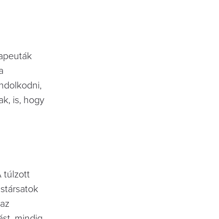
rapeuták
a
ndolkodni,
k, is, hogy
 túlzott
astársatok
 az
ást, mindig