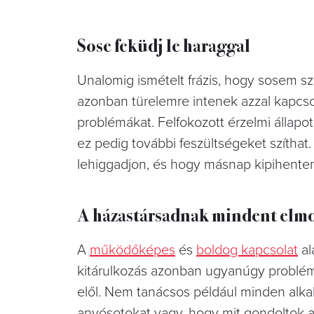
Sose feküdj le haraggal
Unalomig ismételt frázis, hogy sosem 
azonban türelemre intenek azzal kapcso
problémákat. Felfokozott érzelmi állap
ez pedig további feszültségeket szíthat
lehiggadjon, és hogy másnap kipihenten,
A házastársadnak mindent elm
A
működőképes
és
boldog kapcsolat
al
kitárulkozás azonban ugyanúgy problémák
elől. Nem tanácsos például minden alkal
anyósotokat vagy, hogy mit gondoltok a 