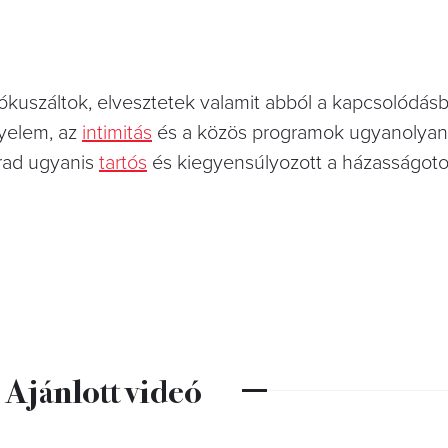
ókuszáltok, elvesztetek valamit abból a kapcsolódásb
gyelem, az
intimitás
és a közös programok ugyanolyan
arad ugyanis
tartós
és kiegyensúlyozott a házasságoto
Ajánlott videó