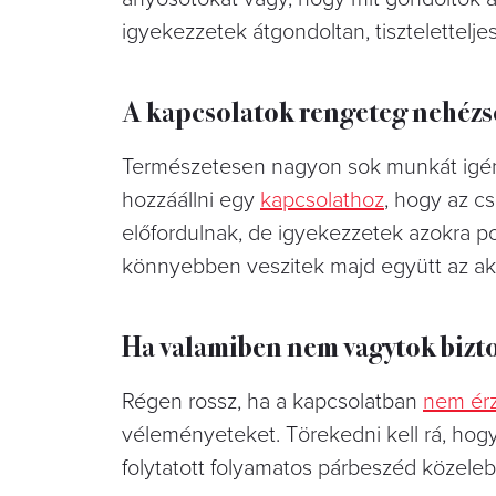
igyekezzetek átgondoltan, tisztelettel
A kapcsolatok rengeteg nehézs
Természetesen nagyon sok munkát igé
hozzáállni egy
kapcsolathoz
, hogy az c
előfordulnak, de igyekezzetek azokra poz
könnyebben veszitek majd együtt az ak
Ha valamiben nem vagytok bizto
Régen rossz, ha a kapcsolatban
nem érz
véleményeteket. Törekedni kell rá, hogy
folytatott folyamatos párbeszéd közel