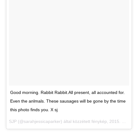
Good morning. Rabbit Rabbit.All present, all accounted for.
Even the anlmals. These sausages will be gone by the time
this photo finds you. X sj
SJP (@sarahjessicaparker) által közzétett fénykép,
2015. Márc 1., 07:50 PST