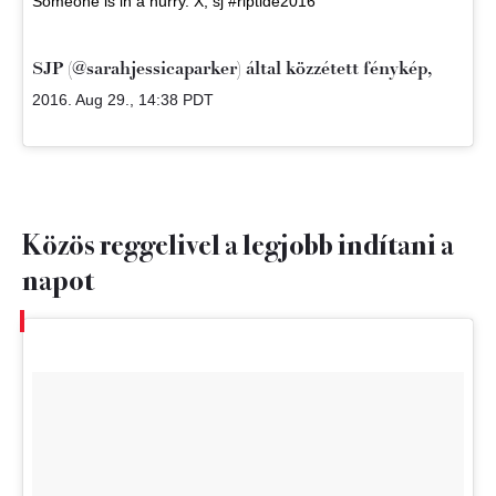
Someone is in a hurry. X, sj #riptide2016
SJP (@sarahjessicaparker) által közzétett fénykép,
2016. Aug 29., 14:38 PDT
Közös reggelivel a legjobb indítani a
napot