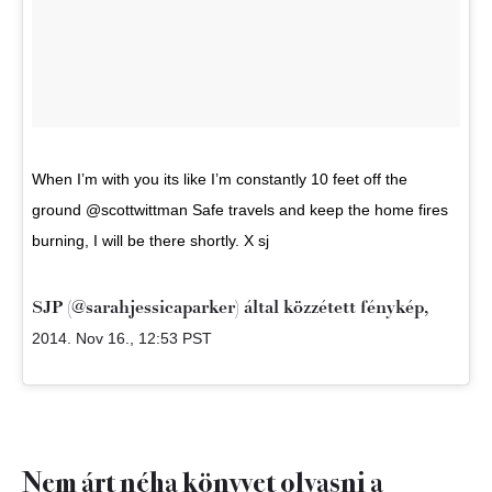
When I’m with you its like I’m constantly 10 feet off the
ground @scottwittman Safe travels and keep the home fires
burning, I will be there shortly. X sj
SJP (@sarahjessicaparker) által közzétett fénykép,
2014. Nov 16., 12:53 PST
Nem árt néha könyvet olvasni a