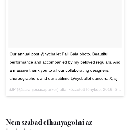
Our annual post @nycballet Fall Gala photo. Beautiful
performance and accompanied by my beloved regulars. And
a massive thank you to all our collaborating designers,
choreographers and our sublime @nycballet dancers. X, sj
SJP (@sarahjessicaparker) által közzétett fénykép,
2016. Szept 20., 21:15 PDT
Nem szabad elhanyagolni az