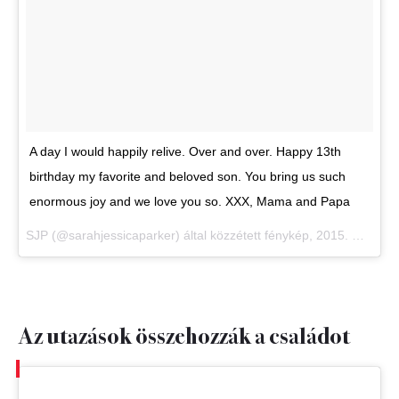
A day I would happily relive. Over and over. Happy 13th
birthday my favorite and beloved son. You bring us such
enormous joy and we love you so. XXX, Mama and Papa
SJP (@sarahjessicaparker) által közzétett fénykép,
2015. Okt 28., 09:30 PDT
Az utazások összehozzák a családot