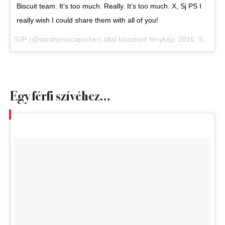
Biscuit team. It’s too much. Really. It’s too much. X, Sj PS I
really wish I could share them with all of you!
SJP (@sarahjessicaparker) által közzétett fénykép,
2016. Szept 14., 13:48 PDT
Egy férfi szívéhez…