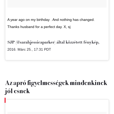
A year ago on my birthday . And nothing has changed.
Thanks husband for a perfect day. X, sj
SJP (@sarahjessicaparker) által közzétett fénykép,
2016. Márc 25., 17:31 PDT
Az apró figyelmességek mindenkinek
jól esnek