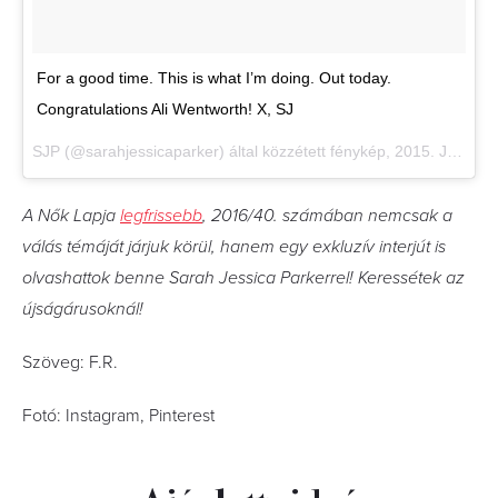
For a good time. This is what I’m doing. Out today.
Congratulations Ali Wentworth! X, SJ
SJP (@sarahjessicaparker) által közzétett fénykép,
2015. Jún 9., 04:48 PDT
A Nők Lapja
legfrissebb
, 2016/40. számában nemcsak a
válás témáját járjuk körül, hanem egy exkluzív interjút is
olvashattok benne Sarah Jessica Parkerrel! Keressétek az
újságárusoknál!
Szöveg: F.R.
Fotó: Instagram, Pinterest