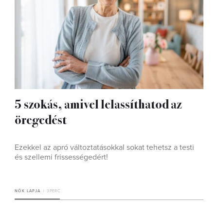
5 szokás, amivel lelassíthatod az
öregedést
Ezekkel az apró változtatásokkal sokat tehetsz a testi
és szellemi frissességedért!
NŐK LAPJA
3 PERC