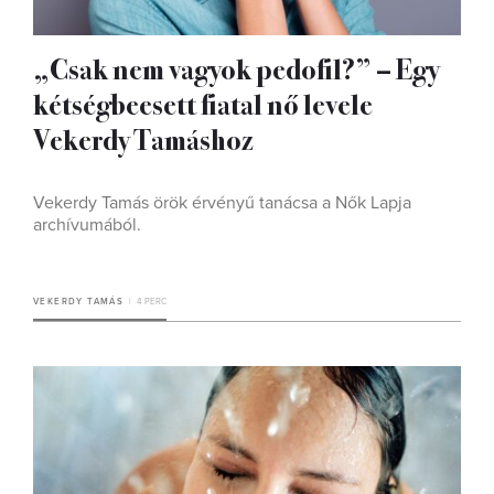
„Csak nem vagyok pedofil?” – Egy
kétségbeesett fiatal nő levele
Vekerdy Tamáshoz
Vekerdy Tamás örök érvényű tanácsa a Nők Lapja
archívumából.
VEKERDY TAMÁS
4 PERC