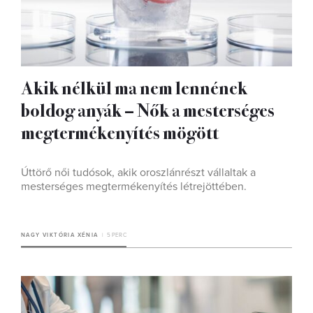
Akik nélkül ma nem lennének
boldog anyák – Nők a mesterséges
megtermékenyítés mögött
Úttörő női tudósok, akik oroszlánrészt vállaltak a
mesterséges megtermékenyítés létrejöttében.
NAGY VIKTÓRIA XÉNIA
5 PERC