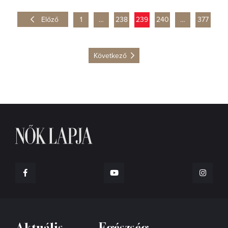
Előző
1
…
238
239
240
…
377
Következő
Aktuális
Egészség