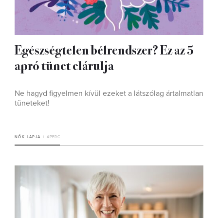
Egészségtelen bélrendszer? Ez az 5
apró tünet elárulja
Ne hagyd figyelmen kívül ezeket a látszólag ártalmatlan
tüneteket!
NŐK LAPJA
4 PERC