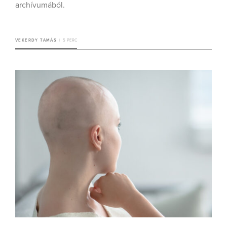
archívumából.
VEKERDY TAMÁS
5 PERC