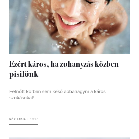
Ezért káros, ha zuhanyzás közben
pisilünk
Felnőtt korban sem késő abbahagyni a káros
szokásokat!
NŐK LAPJA
3 PERC