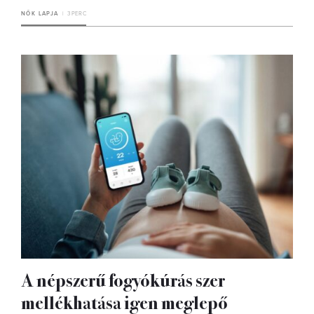
NŐK LAPJA
3 PERC
A népszerű fogyókúrás szer
mellékhatása igen meglepő