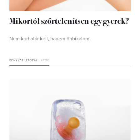
Mikortól szőrtelenítsen egy gyerek?
Nem korhatár kell, hanem önbizalom.
FENYVESI ZSÓFIA
4 PERC