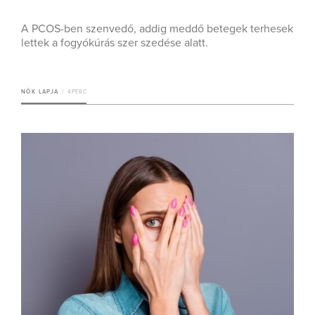
A PCOS-ben szenvedő, addig meddő betegek terhesek
lettek a fogyókúrás szer szedése alatt.
NŐK LAPJA
4 PERC