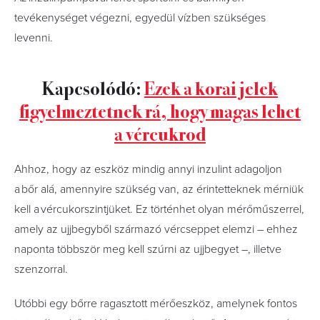
tevékenységet végezni, egyedül vízben szükséges
levenni.
Kapcsolódó:
Ezek a korai jelek
figyelmeztetnek rá, hogy magas lehet
a vércukrod
Ahhoz, hogy az eszköz mindig annyi inzulint adagoljon
a bőr alá, amennyire szükség van, az érintetteknek mérniük
kell a vércukorszintjüket. Ez történhet olyan mérőműszerrel,
amely az ujjbegyből származó vércseppet elemzi – ehhez
naponta többször meg kell szúrni az ujjbegyet –, illetve
szenzorral.
Utóbbi egy bőrre ragasztott mérőeszköz, amelynek fontos