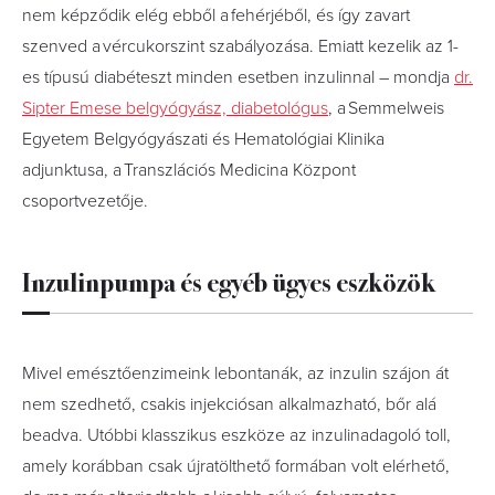
nem képződik elég ebből a fehérjéből, és így zavart
szenved a vércukorszint szabályozása. Emiatt kezelik az 1-
es típusú diabéteszt minden esetben inzulinnal – mondja
dr.
Sipter Emese belgyógyász, diabetológus
, a Semmelweis
Egyetem Belgyógyászati és Hematológiai Klinika
adjunktusa, a Transzlációs Medicina Központ
csoportvezetője.
Inzulinpumpa és egyéb ügyes eszközök
Mivel emésztőenzimeink lebontanák, az inzulin szájon át
nem szedhető, csakis injekciósan alkalmazható, bőr alá
beadva. Utóbbi klasszikus eszköze az inzulinadagoló toll,
amely korábban csak újratölthető formában volt elérhető,