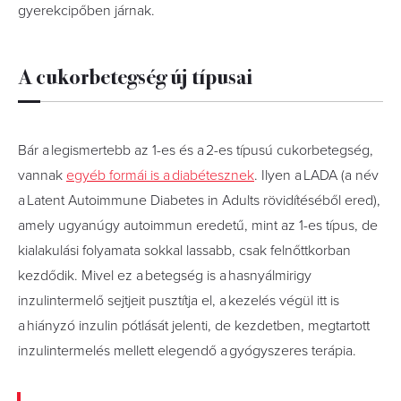
gyerekcipőben járnak.
A cukorbetegség új típusai
Bár a legismertebb az 1-es és a 2-es típusú cukorbetegség,
vannak
egyéb formái is a diabétesznek
. Ilyen a LADA (a név
a Latent Autoimmune Diabetes in Adults rövidítéséből ered),
amely ugyanúgy autoimmun eredetű, mint az 1-es típus, de
kialakulási folyamata sokkal lassabb, csak felnőttkorban
kezdődik. Mivel ez a betegség is a hasnyálmirigy
inzulintermelő sejtjeit pusztítja el, a kezelés végül itt is
a hiányzó inzulin pótlását jelenti, de kezdetben, megtartott
inzulintermelés mellett elegendő a gyógyszeres terápia.