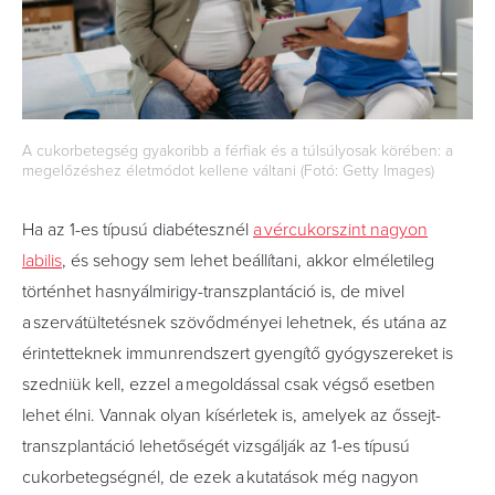
A cukorbetegség gyakoribb a férfiak és a túlsúlyosak körében: a
megelőzéshez életmódot kellene váltani (Fotó: Getty Images)
Ha az 1-es típusú diabétesznél
a vércukorszint nagyon
labilis
, és sehogy sem lehet beállítani, akkor elméletileg
történhet hasnyálmirigy-transzplantáció is, de mivel
a szervátültetésnek szövődményei lehetnek, és utána az
érintetteknek immunrendszert gyengítő gyógyszereket is
szedniük kell, ezzel a megoldással csak végső esetben
lehet élni. Vannak olyan kísérletek is, amelyek az őssejt-
transzplantáció lehetőségét vizsgálják az 1-es típusú
cukorbetegségnél, de ezek a kutatások még nagyon