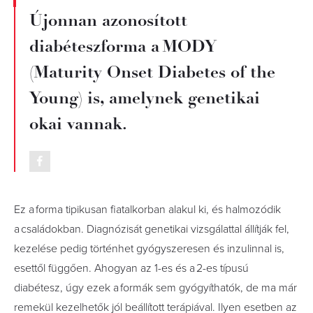
Újonnan azonosított
diabéteszforma a MODY
(Maturity Onset Diabetes of the
Young) is, amelynek genetikai
okai vannak.
Ez a forma tipikusan fiatalkorban alakul ki, és halmozódik
a családokban. Diagnózisát genetikai vizsgálattal állítják fel,
kezelése pedig történhet gyógyszeresen és inzulinnal is,
esettől függően. Ahogyan az 1-es és a 2-es típusú
diabétesz, úgy ezek a formák sem gyógyíthatók, de ma már
remekül kezelhetők jól beállított terápiával. Ilyen esetben az