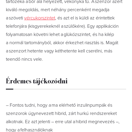
tartozéka a bőr alá helyezett, vékonyka tű. A szenzor azért
kiváló megoldás, mert néhány percenként megadja
a szöveti
vércukorszintet
, és azt el is küldi az érintettek
telefonjára (kisgyerekeknél a szülőkére). Egy applikáción
folyamatosan követni lehet a glükózszintet, és ha kilép
a normál tartományból, akkor érkezhet riasztás is. Magát
a szenzort hetente vagy kéthetente kell cserélni, más
teendő nincs vele.
Érdemes tájékozódni
– Fontos tudni, hogy a ma elérhető inzulinpumpák és
szenzorok úgynevezett hibrid, zárt hurkú rendszereket
alkotnak. Ez azt jelenti – erre utal a hibrid megnevezés –,
hogy a felhasználóknak