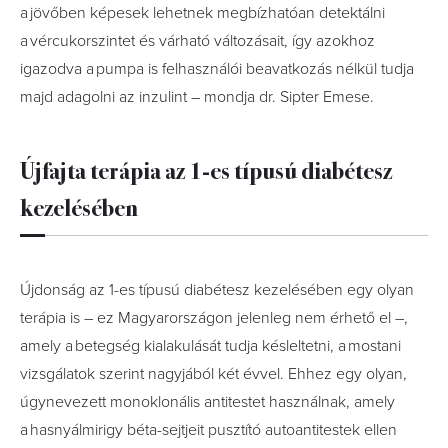
a jövőben képesek lehetnek megbízhatóan detektálni
a vércukorszintet és várható változásait, így azokhoz
igazodva a pumpa is felhasználói beavatkozás nélkül tudja
majd adagolni az inzulint – mondja dr. Sipter Emese.
Újfajta terápia az 1-es típusú diabétesz
kezelésében
Újdonság az 1-es típusú diabétesz kezelésében egy olyan
terápia is – ez Magyarországon jelenleg nem érhető el –,
amely a betegség kialakulását tudja késleltetni, a mostani
vizsgálatok szerint nagyjából két évvel. Ehhez egy olyan,
úgynevezett monoklonális antitestet használnak, amely
a hasnyálmirigy béta-sejtjeit pusztító autoantitestek ellen