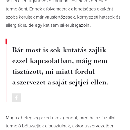
sejtjei ellen úgynevezett autoantitestek kezdenek el
termelődni. Ennek a folyamatnak a lehetséges okaként
szóba kerültek már vírusfertőzések, környezeti hatások és
allergiák is, de egyiket sem sikerült igazolni.
Bár most is sok kutatás zajlik
ezzel kapcsolatban, máig nem
tisztázott, mi miatt fordul
a szervezet a saját sejtjei ellen.
Maga a betegség azért okoz gondot, mert ha az inzulint
termelő béta-sejtek elpusztulnak, akkor a szervezetben