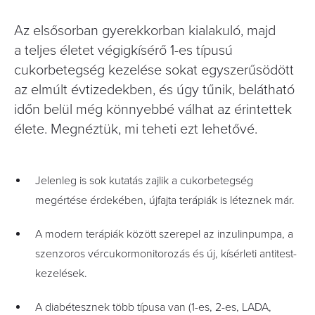
Az elsősorban gyerekkorban kialakuló, majd
a teljes életet végigkísérő 1-es típusú
cukorbetegség kezelése sokat egyszerűsödött
az elmúlt évtizedekben, és úgy tűnik, belátható
időn belül még könnyebbé válhat az érintettek
élete. Megnéztük, mi teheti ezt lehetővé.
Jelenleg is sok kutatás zajlik a cukorbetegség
megértése érdekében, újfajta terápiák is léteznek már.
A modern terápiák között szerepel az inzulinpumpa, a
szenzoros vércukormonitorozás és új, kísérleti antitest-
kezelések.
A diabétesznek több típusa van (1-es, 2-es, LADA,