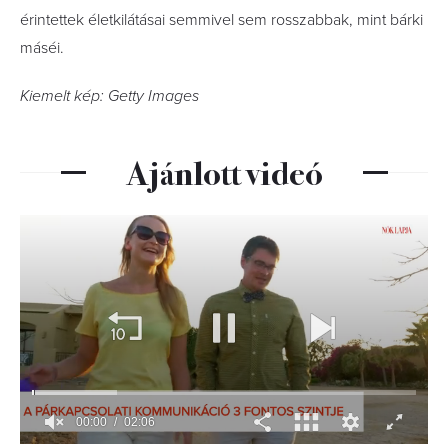
érintettek életkilátásai semmivel sem rosszabbak, mint bárki
máséi.
Kiemelt kép: Getty Images
Ajánlott videó
00:01
02:06