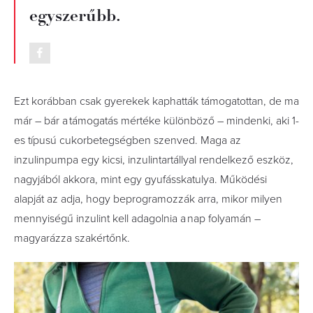
egyszerűbb.
Ezt korábban csak gyerekek kaphatták támogatottan, de ma
már – bár a támogatás mértéke különböző – mindenki, aki 1-
es típusú cukorbetegségben szenved. Maga az
inzulinpumpa egy kicsi, inzulintartállyal rendelkező eszköz,
nagyjából akkora, mint egy gyufásskatulya. Működési
alapját az adja, hogy beprogramozzák arra, mikor milyen
mennyiségű inzulint kell adagolnia a nap folyamán –
magyarázza szakértőnk.