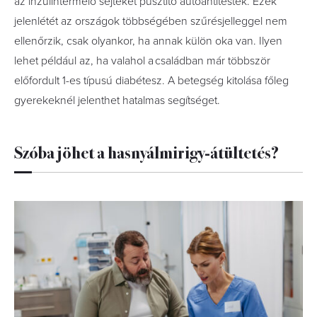
az inzulintermelő sejteket pusztító autoantitestek. Ezek
jelenlétét az országok többségé­ben szűrésjelleggel nem
ellenőrzik, csak olyankor, ha annak külön oka van. Ilyen
lehet például az, ha valahol a családban már többször
előfordult 1-es típusú diabétesz. A betegség kitolása főleg
gyerekeknél jelenthet hatalmas segítséget.
Szóba jöhet a hasnyálmirigy-átültetés?