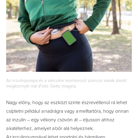
Az inzulinpumpa és a vércukor monitorozó szenzor sokak életét
megkönnyíti már (Fotó: Getty Images)
Nagy előny, hogy az eszközt szinte észrevétlenül rá lehet
csíptetni például a nadrágra vagy a melltartóra, hogy onnan
az inzulin – egy vékony csövön át – eljusson ahhoz
a katéterhez, amelyet a bőr alá helyeznek.
Az inzulinpumpával lehet sportolni és bármilyen