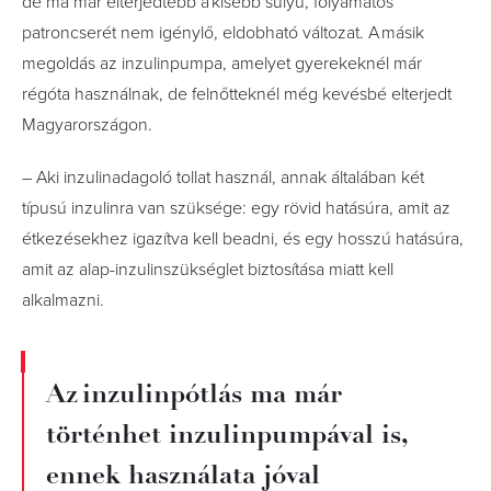
de ma már elterjedtebb a kisebb súlyú, folyamatos
patroncserét nem igénylő, eldobható változat. A másik
megoldás az inzulinpumpa, amelyet gyerekeknél már
régóta használnak, de felnőtteknél még kevésbé elterjedt
Magyarországon.
– Aki inzulinadagoló tollat használ, annak általában két
típusú inzulinra van szüksége: egy rövid hatásúra, amit az
étkezésekhez igazítva kell beadni, és egy hosszú hatásúra,
amit az alap-inzulinszükséglet biztosítása miatt kell
alkalmazni.
Az inzulinpótlás ma már
történhet inzulinpumpával is,
ennek használata jóval