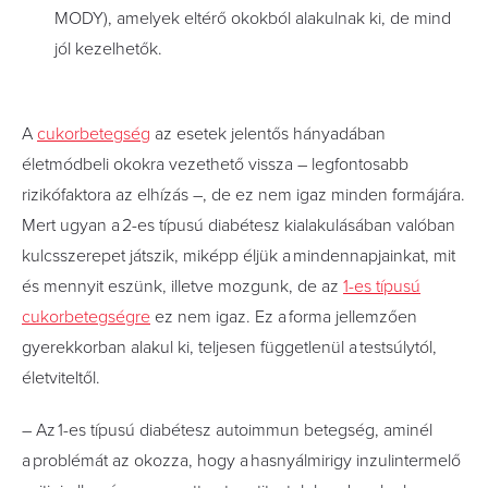
MODY), amelyek eltérő okokból alakulnak ki, de mind
jól kezelhetők.
A
cukorbetegség
az esetek jelentős hányadában
életmódbeli okokra vezethető vissza – legfontosabb
rizikófaktora az elhízás –, de ez nem igaz minden formájára.
Mert ugyan a 2-es típusú diabétesz kialakulásában valóban
kulcsszerepet játszik, miképp éljük a mindennapjainkat, mit
és mennyit eszünk, illetve mozgunk, de az
1-es típusú
cukorbetegségre
ez nem igaz. Ez a forma jellemzően
gyerekkorban alakul ki, teljesen függetlenül a testsúlytól,
életviteltől.
– Az 1-es típusú diabétesz auto­immun betegség, aminél
a problémát az okozza, hogy a hasnyálmirigy inzulintermelő