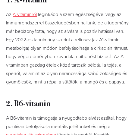
Az
A-vitaminról
leginkább a szem egészségével vagy az
immunrendszerrel összefüggésben hallunk, de a tudomány
már bebizonyította, hogy az alvásra is pozitív hatással van.
Egy 2022-es tanulmány szerint a retinsav (az A1-vitamin
metabolitja) olyan módon befolyásolhatja a cirkadián ritmust,
hogy végeredményben zavartalan pihenést biztosít. Az A-
vitaminban gazdag ételek közé tartozik például a tojás, a
spenót, valamint az olyan narancssárga színű zöldségek és
gyümölcsök, mint a répa, a sütőtök, a mangó és a papaya.
2. B6-vitamin
A B6-vitamin is támogatja a nyugodtabb alvást azáltal, hogy
pozitívan befolyásolja mentális jóllétünket és még a