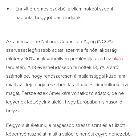
Ennyit érdemes ezekből a vitaminokból szedni
naponta, hogy jobban aludjunk.
Az amerikai The National Council on Aging (NCOA)
szervezet legfrissebb adatai szerint a felnőtt lakosság
mintegy 30%-ának valamilyen problémája akad az
alvás
területén. A 18 évesnél idősebb felnőttek 13,5%-a arról
számolt be, hogy rendszeresen álmatlansággal küzd, ami
miatt az ideje nagy részében fáradtnak és kimerültnek érzi
magát. Persze ezek Amerikára vonatkozó adatok, de ne
legyenek kétségeink afelől, hogy Európában is hasonló
helyzet.
Felgyorsult életünk, a magasabb stressz-szint és a túlzott
képernyőhasználat miatt a valódi pihenést egyre nehezebb