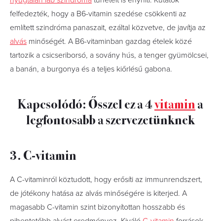
nyugtalan láb szindróma
tüneteit is enyhíti. Kutatók
felfedezték, hogy a B6-vitamin szedése csökkenti az
említett szindróma panaszait, ezáltal közvetve, de javítja az
alvás
minőségét. A B6-vitaminban gazdag ételek közé
tartozik a csicseriborsó, a sovány hús, a tenger gyümölcsei,
a banán, a burgonya és a teljes kiőrlésű gabona.
Kapcsolódó: Ősszel ez a 4
vitamin
a
legfontosabb a szervezetünknek
3. C-vitamin
A C-vitaminról köztudott, hogy erősíti az immunrendszert,
de jótékony hatása az alvás minőségére is kiterjed. A
magasabb C-vitamin szint bizonyítottan hosszabb és