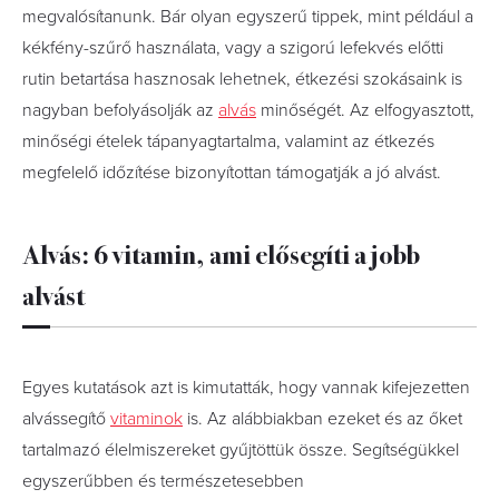
megvalósítanunk. Bár olyan egyszerű tippek, mint például a
kékfény-szűrő használata, vagy a szigorú lefekvés előtti
rutin betartása hasznosak lehetnek, étkezési szokásaink is
nagyban befolyásolják az
alvás
minőségét. Az elfogyasztott,
minőségi ételek tápanyagtartalma, valamint az étkezés
megfelelő időzítése bizonyítottan támogatják a jó alvást.
Alvás: 6 vitamin, ami elősegíti a jobb
alvást
Egyes kutatások azt is kimutatták, hogy vannak kifejezetten
alvássegítő
vitaminok
is. Az alábbiakban ezeket és az őket
tartalmazó élelmiszereket gyűjtöttük össze. Segítségükkel
egyszerűbben és természetesebben