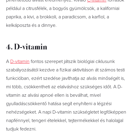
pihentetőbb alvást eredményez. Kiváló
C-vitamin
források
például a citrusfélék, a bogyós gyümölcsök, a kaliforniai
paprika, a kivi, a brokkoli, a paradicsom, a karfiol, a
kelkáposzta és a dinnye.
4. D-vitamin
A
D-vitamin
fontos szerepet játszik biológiai ciklusunk
szabályozásától kezdve a fizikai aktivitáson át számos testi
funkcióban, ezért szedése javíthatja az alvás minőségét is,
mi több, csökkentheti az elalváshoz szükséges időt. A D-
vitamin az alvási apnoé ellen is beválhat, mivel
gyulladáscsökkentő hatása segít enyhíteni a légzési
nehézségeket. A napi D-vitamin szükségletet legfőképpen
napfénnyel, tengeri ételekkel, tejtermékekkel és halolajjal
tudjuk fedezni.