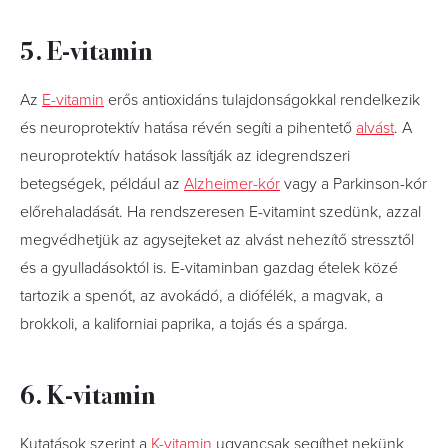
5. E-vitamin
Az
E-vitamin
erős antioxidáns tulajdonságokkal rendelkezik
és neuroprotektív hatása révén segíti a pihentető
alvást
. A
neuroprotektív hatások lassítják az idegrendszeri
betegségek, például az
Alzheimer-kór
vagy a Parkinson-kór
előrehaladását. Ha rendszeresen E-vitamint szedünk, azzal
megvédhetjük az agysejteket az alvást nehezítő stressztől
és a gyulladásoktól is. E-vitaminban gazdag ételek közé
tartozik a spenót, az avokádó, a diófélék, a magvak, a
brokkoli, a kaliforniai paprika, a tojás és a spárga.
6. K-vitamin
Kutatások szerint a
K-vitamin
ugyancsak segíthet nekünk