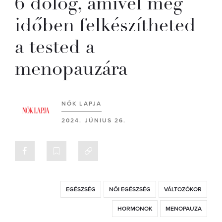
6 dolog, amivel még
időben felkészítheted
a tested a
menopauzára
NŐK LAPJA
2024. JÚNIUS 26.
EGÉSZSÉG
NŐI EGÉSZSÉG
VÁLTOZÓKOR
HORMONOK
MENOPAUZA