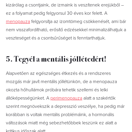
kizárólag a csontjaink, de izmaink is veszítenek erejükből –
ez a folyamat pedig felgyorsul 30 éves kor felett. A
menopauza
felgyorsítja az izomtömeg csökkenését, ami bár
nem visszafordítható, erősítő edzésekkel minimalizálhatjuk a
veszteséget és a csontsűrűséget is fenntarthatjuk.
5. Tegyél a mentális jóllétedért!
Alapvetően az egészséges étkezés és a rendszeres
mozgás már javít mentális jóllétünkön, de a menopauza
okozta hőhullámok próbára tehetik szellemi és lelki
állóképességünket. A
perimenopauza
alatt a szakértők
szerint megnövekszik a depresszió veszélye, ha pedig már
korábban is voltak mentális problémáink, a hormonális
változások miatt még sebezhetőbbek leszünk ez alatt a
kritikus időszak alatt.