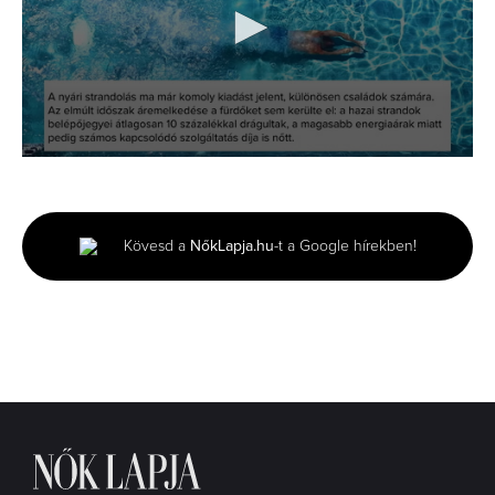
0
seconds
of
1
minute,
Kövesd a
NőkLapja.hu
-t a Google hírekben!
55
seconds