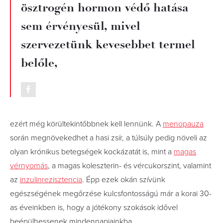
ösztrogén hormon védő hatása
sem érvényesül, mivel
szervezetünk kevesebbet termel
belőle,
ezért még körültekintőbbnek kell lennünk. A
menopauza
során megnövekedhet a hasi zsír, a túlsúly pedig növeli az
olyan krónikus betegségek kockázatát is, mint a
magas
vérnyomás
, a magas koleszterin- és vércukorszint, valamint
az
inzulinrezisztencia
. Épp ezek okán szívünk
egészségének megőrzése kulcsfontosságú már a korai 30-
as éveinkben is, hogy a jótékony szokások idővel
beépülhessenek mindennapjainkba.