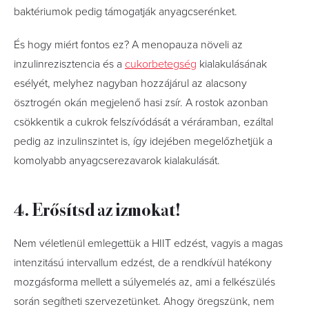
baktériumok pedig támogatják anyagcserénket.
És hogy miért fontos ez? A menopauza növeli az
inzulinrezisztencia és a
cukorbetegség
kialakulásának
esélyét, melyhez nagyban hozzájárul az alacsony
ösztrogén okán megjelenő hasi zsír. A rostok azonban
csökkentik a cukrok felszívódását a véráramban, ezáltal
pedig az inzulinszintet is, így idejében megelőzhetjük a
komolyabb anyagcserezavarok kialakulását.
4. Erősítsd az izmokat!
Nem véletlenül emlegettük a HIIT edzést, vagyis a magas
intenzitású intervallum edzést, de a rendkívül hatékony
mozgásforma mellett a súlyemelés az, ami a felkészülés
során segítheti szervezetünket. Ahogy öregszünk, nem