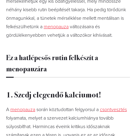
mérsékelhetjük egy kis odafigyeléssel, mely mindössze
néhány kisebb rutin beépítését takarja. Ha pedig törődünk
önmagunkkal, a tünetek mérséklése mellett mentálisan is
felkészülhetünk a
menopauza
változásaira és
gördülékenyebben vehetjük a változókor kihívásait.
Ez a hatlépcsős rutin felkészít a
menopauzára
1. Szedj elegendő kalciumot!
A
menopauza
során köztudottan felgyorsul a
csontvesztés
folyamata, melyet a szervezet kalciumhiánya tovább
súlyosbíthat. Harmincas éveink kritikus időszaknak
számítanak ezen a téren is, ugyanis ez az az időszak,