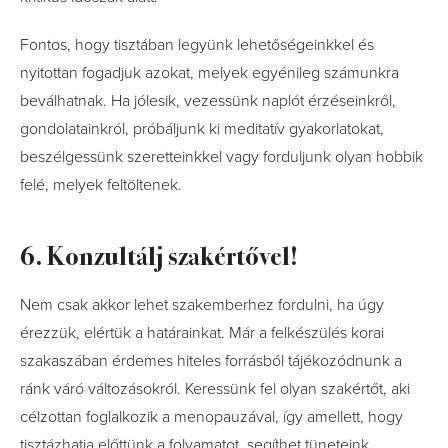
Fontos, hogy tisztában legyünk lehetőségeinkkel és
nyitottan fogadjuk azokat, melyek egyénileg számunkra
beválhatnak. Ha jólesik, vezessünk naplót érzéseinkről,
gondolatainkról, próbáljunk ki meditatív gyakorlatokat,
beszélgessünk szeretteinkkel vagy forduljunk olyan hobbik
felé, melyek feltöltenek.
6. Konzultálj szakértővel!
Nem csak akkor lehet szakemberhez fordulni, ha úgy
érezzük, elértük a határainkat. Már a felkészülés korai
szakaszában érdemes hiteles forrásból tájékozódnunk a
ránk váró változásokról. Keressünk fel olyan szakértőt, aki
célzottan foglalkozik a menopauzával, így amellett, hogy
tisztázhatja előttünk a folyamatot, segíthet tüneteink