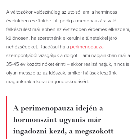
A változókor valószínűleg az utolsó, ami a harmincas
éveinkben eszünkbe jut, pedig a menopauzára való
felkészülést már ebben az évtizedben érdemes elkezdeni,
különösen, ha szeretnénk elkerülni a tünetekkel járó
nehézségeket. Ráadásul ha a
perimenopauza
szempontjából vizsgáljuk a dolgot – ami napjainkban már a
35-45 év közötti nőket érinti – akkor realizálhatjuk, nincs is
olyan messze az az időszak, amikor hálásak leszünk
magunknak a korai öngondoskodásért.
A perimenopauza idején a
hormonszint ugyanis már
ingadozni kezd, a megszokott