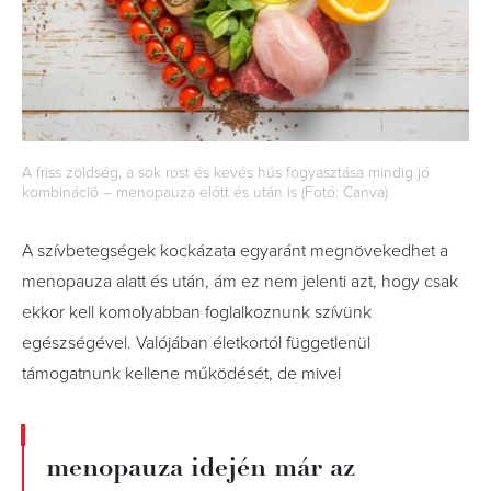
A friss zöldség, a sok rost és kevés hús fogyasztása mindig jó
kombináció – menopauza előtt és után is (Fotó: Canva)
A szívbetegségek kockázata egyaránt megnövekedhet a
menopauza alatt és után, ám ez nem jelenti azt, hogy csak
ekkor kell komolyabban foglalkoznunk szívünk
egészségével. Valójában életkortól függetlenül
támogatnunk kellene működését, de mivel
menopauza idején már az