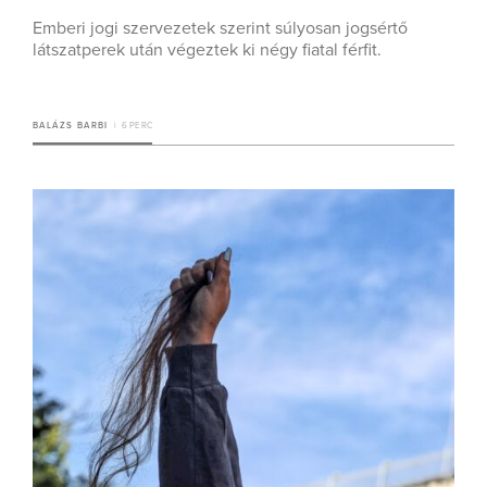
Emberi jogi szervezetek szerint súlyosan jogsértő
látszatperek után végeztek ki négy fiatal férfit.
BALÁZS BARBI
6 PERC