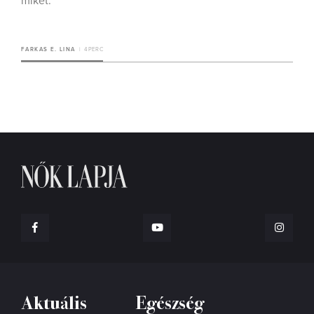
miket.
FARKAS E. LINA
4 PERC
Aktuális
Egészség