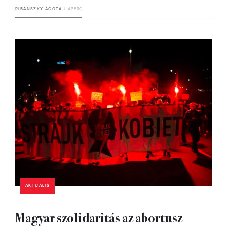
RIBÁNSZKY ÁGOTA
4 PERC
AKTUÁLIS
Magyar szolidaritás az abortusz