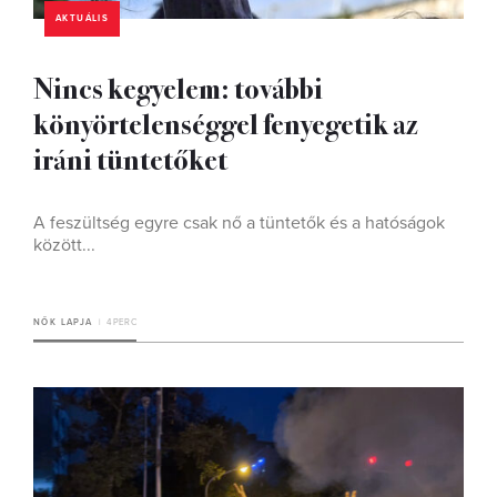
AKTUÁLIS
Nincs kegyelem: további
könyörtelenséggel fenyegetik az
iráni tüntetőket
A feszültség egyre csak nő a tüntetők és a hatóságok
között...
NŐK LAPJA
4 PERC