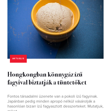
AKTUÁLIS
Hongkongban könnygáz ízű
fagyival biztatják a tüntetőket
Fontos társadalmi üzenete van a pokoli ízű fagyinak.
Japánban pedig minden apropó nélkül vásárolják a
hasonlóan bizarr ízű fagyasztott desszerteket. Mutatjuk,