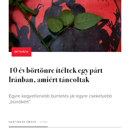
AKTUÁLIS
10 év börtönre ítéltek egy párt
Iránban, amiért táncoltak
Egyre kegyetlenebb büntetés jár egyre csekélyebb
„bűnökért”.
HARTINGER EMESE
3 PERC