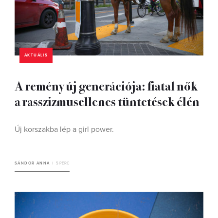
AKTUÁLIS
A remény új generációja: fiatal nők
a rasszizmusellenes tüntetések élén
Új korszakba lép a girl power.
SÁNDOR ANNA
5 PERC