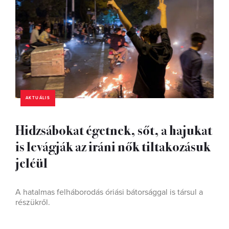
AKTUÁLIS
Hidzsábokat égetnek, sőt, a hajukat
is levágják az iráni nők tiltakozásuk
jeléül
A hatalmas felháborodás óriási bátorsággal is társul a
részükről.