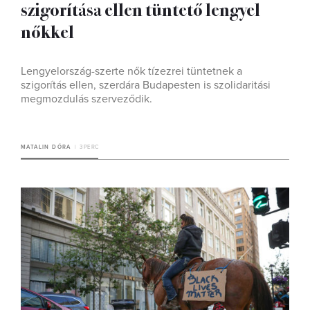
szigorítása ellen tüntető lengyel
nőkkel
Lengyelország-szerte nők tízezrei tüntetnek a
szigorítás ellen, szerdára Budapesten is szolidaritási
megmozdulás szerveződik.
MATALIN DÓRA
3 PERC