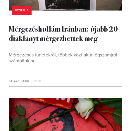
AKTUÁLIS
Mérgezéshullám Iránban: újabb 20
diáklányt mérgezhettek meg
Mérgezéses tünetekről, többek közt akut légszomjról
számoltak be.
BALÁZS BARBI
3 PERC