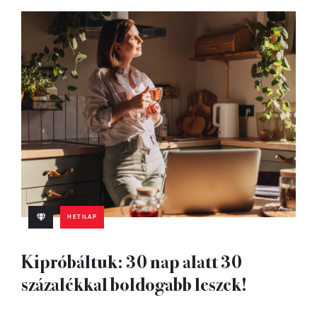
HETILAP
Kipróbáltuk: 30 nap alatt 30
százalékkal boldogabb leszek!