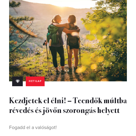
HETILAP
Kezdjetek el élni! – Teendők múltba
révedés és jövőn szorongás helyett
Fogadd el a valóságot!