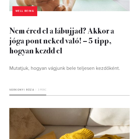
WELL BEING
Nem éred el a lábujjad? Akkor a
jóga pont neked való! – 5 tipp,
hogyan kezdd el
Mutatjuk, hogyan vágjunk bele teljesen kezdőként.
VÁRKONYI RÓZA
3 PERC