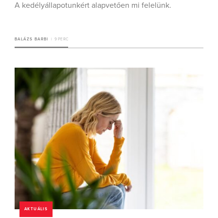
A kedélyállapotunkért alapvetően mi felelünk.
BALÁZS BARBI
9 PERC
AKTUÁLIS