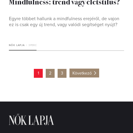
Mindfulness: trend vagy életstílus?
Egyre többet hallunk a mindfulness erejéről, de vajon
ez is csak egy új trend, vagy valódi segítséget nyújt?
NŐK LAPJA
3 PERC
1
2
3
Következő