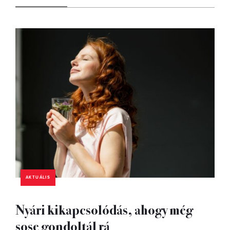
AKTUÁLIS
Nyári kikapcsolódás, ahogy még
sose gondoltál rá