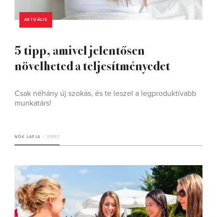
AKTUÁLIS
5 tipp, amivel jelentősen
növelheted a teljesítményedet
Csak néhány új szokás, és te leszel a legproduktívabb
munkatárs!
NŐK LAPJA
3 PERC