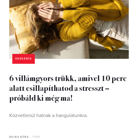
EGÉSZSÉG
6 villámgyors trükk, amivel 10 perc
alatt csillapíthatod a stresszt –
próbáld ki még ma!
Közvetlenül hatnak a hangulatunkra.
RAJNA NÓRA
1 PERC