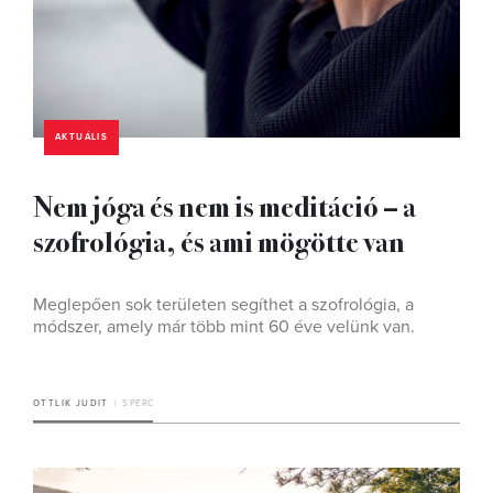
AKTUÁLIS
Nem jóga és nem is meditáció – a
szofrológia, és ami mögötte van
Meglepően sok területen segíthet a szofrológia, a
módszer, amely már több mint 60 éve velünk van.
OTTLIK JUDIT
5 PERC