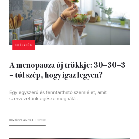
EGÉSZSÉG
A menopauza új trükkje: 30–30–3
– túl szép, hogy igaz legyen?
Egy egyszerű és fenntartható szemlélet, amit
szervezetünk egésze meghálál.
RIMÓCZI ANCSA
3 PERC