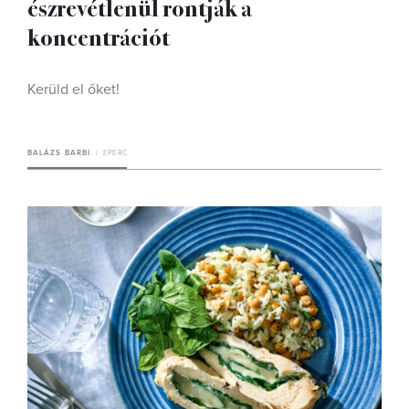
észrevétlenül rontják a
koncentrációt
Kerüld el őket!
BALÁZS BARBI
3 PERC