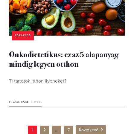
EGÉSZSÉG
Onkodietetikus: ez az 5 alapanyag
mindig legyen otthon
Ti tartotok itthon ilyeneket?
BALÁZS BARBI
3 PERC
1
2
…
7
Következő