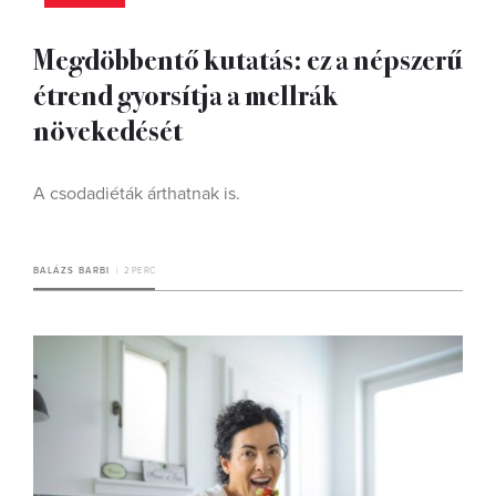
Megdöbbentő kutatás: ez a népszerű
étrend gyorsítja a mellrák
növekedését
A csodadiéták árthatnak is.
BALÁZS BARBI
2 PERC