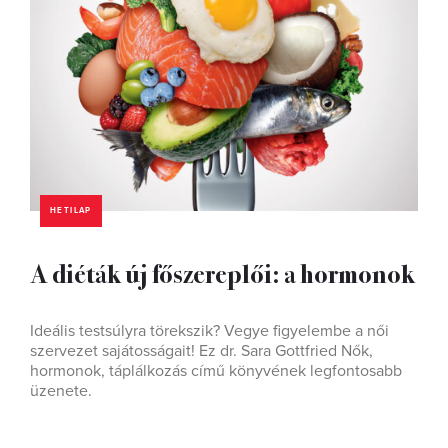
HETILAP
A diéták új főszereplői: a hormonok
Ideális testsúlyra törekszik? Vegye figyelembe a női
szervezet sajátosságait! Ez dr. Sara Gottfried Nők,
hormonok, táplálkozás című könyvének legfontosabb
üzenete.