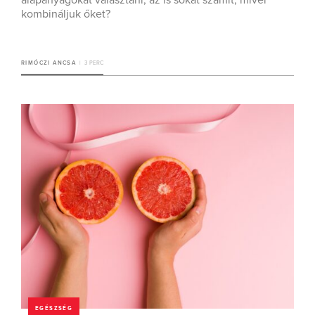
alapanyagokat választani, az is sokat számít, mivel
kombináljuk őket?
RIMÓCZI ANCSA
3 PERC
EGÉSZSÉG