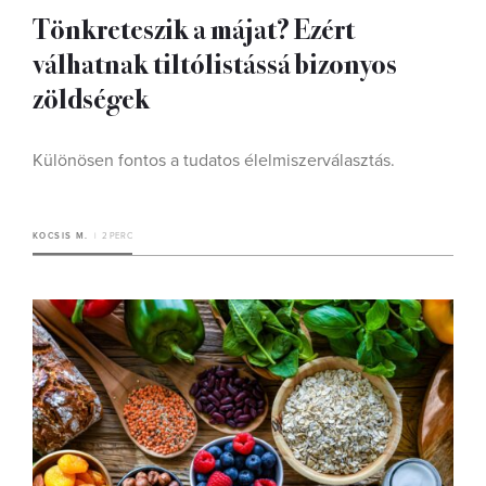
Tönkreteszik a májat? Ezért
válhatnak tiltólistássá bizonyos
zöldségek
Különösen fontos a tudatos élelmiszerválasztás.
KOCSIS M.
2 PERC