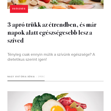
EGÉSZSÉG
3 apró trükk az étrendben, és már
napok alatt egészségesebb lesz a
szíved
Tényleg csak ennyin múlik a szívünk egészsége? A
dietetikus szerint igen!
NAGY VIKTÓRIA XÉNIA
3 PERC