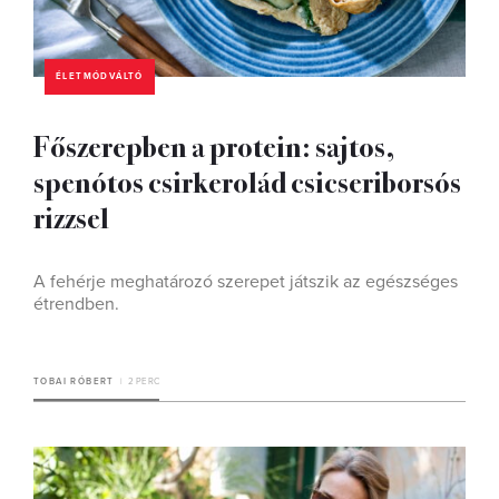
ÉLETMÓDVÁLTÓ
Főszerepben a protein: sajtos,
spenótos csirkerolád csicseriborsós
rizzsel
A fehérje meghatározó szerepet játszik az egészséges
étrendben.
TOBAI RÓBERT
2 PERC