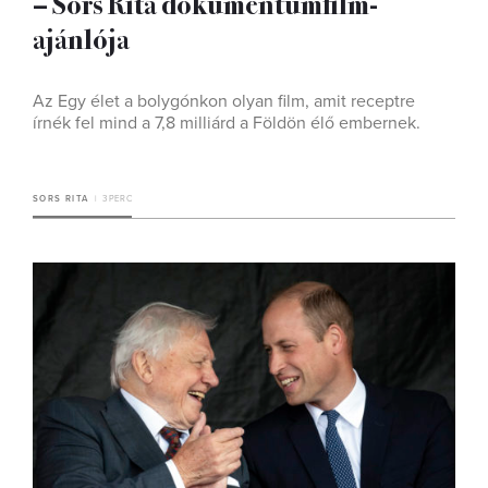
– Sors Rita dokumentumfilm-
ajánlója
Az Egy élet a bolygónkon olyan film, amit receptre
írnék fel mind a 7,8 milliárd a Földön élő embernek.
SORS RITA
3 PERC