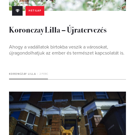
HETILAP
Koronczay Lilla – Újratervezés
Ahogy a vadállatok birtokba veszik a városokat,
újragondolhatjuk az ember és természet kapcsolatát is.
KORONCZAY LILLA
2 PERC