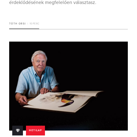
érdeklődésének megfelelően választasz.
TÓTH ORSI
10 PERC
HETILAP