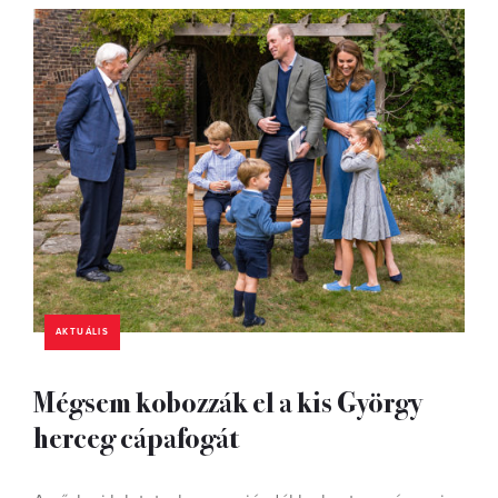
AKTUÁLIS
Mégsem kobozzák el a kis György
herceg cápafogát