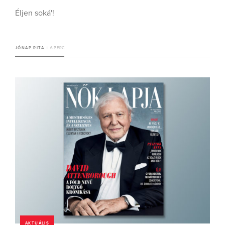
Éljen soká'!
JÓNAP RITA
6 PERC
AKTUÁLIS