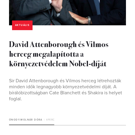
AKTUÁLIS
David Attenborough és Vilmos
herceg megalapította a
környezetvédelem Nobel-díját
Sir David Attenborough és Vilmos herceg létrehozták
minden idők legnagyobb környezetvédelmi díját. A
bírálóbizottságban Cate Blanchett és Shakira is helyet
foglal.
ÓNODY-MOLNÁR DÓRA
4 PERC