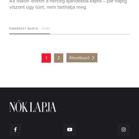
Az őskori leletet a herceg ajándékba kapta – pár napig
viszont úgy tűnt, nem tarthatja meg.
RIBÁNSZKY ÁGOTA
4 PERC
1
2
Következő