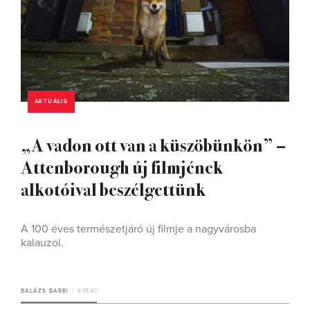
AKTUÁLIS
„A vadon ott van a küszöbünkön” –
Attenborough új filmjének
alkotóival beszélgettünk
A 100 éves természetjáró új filmje a nagyvárosba
kalauzol.
BALÁZS BARBI
6 PERC