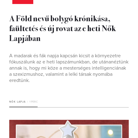
A Föld nevű bolygó krónikása,
faültetés és új rovat az e heti Nők
Lapjában
A madarak és fák napja kapcsán kicsit a környezetre
fókuszálunk az e heti lapszámunkban, de utánanéztünk
annak is, hogy mi köze a mesterséges intelligenciának
a szexizmushoz, valamint a lelki társak nyomába
eredtünk.
NŐK LAPJA
1 PERC