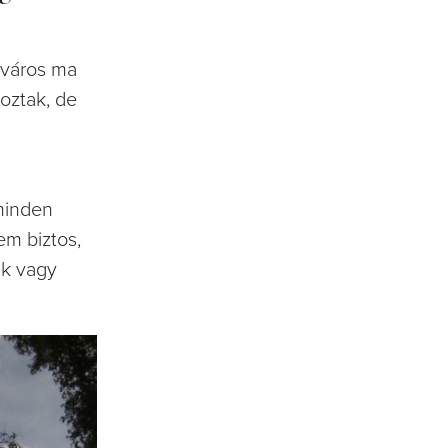
gyváros ma
oztak, de
minden
em biztos,
ák vagy