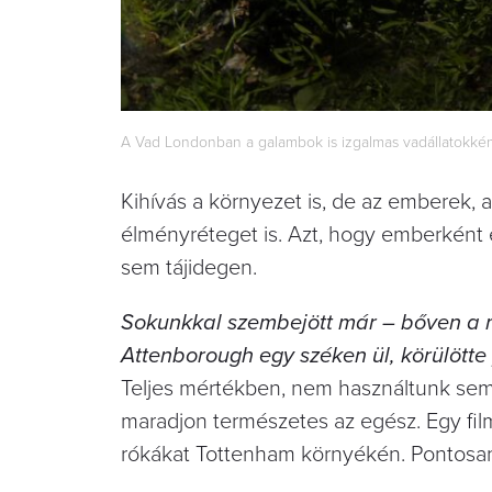
A Vad Londonban a galambok is izgalmas vadállatokként
Kihívás a környezet is, de az emberek, 
élményréteget is. Azt, hogy emberként 
sem tájidegen.
Sokunkkal szembejött már – bőven a ma
Attenborough egy széken ül, körülötte 
Teljes mértékben, nem használtunk semm
maradjon természetes az egész. Egy film
rókákat Tottenham környékén. Pontosan t