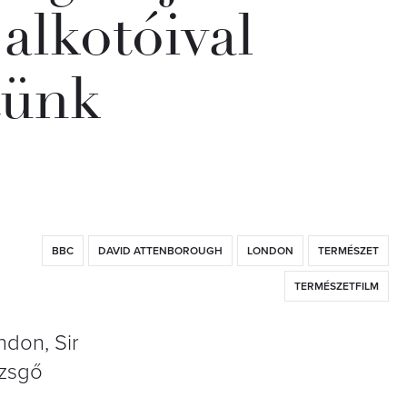
alkotóival
tünk
BBC
DAVID ATTENBOROUGH
LONDON
TERMÉSZET
TERMÉSZETFILM
ndon, Sir
üzsgő