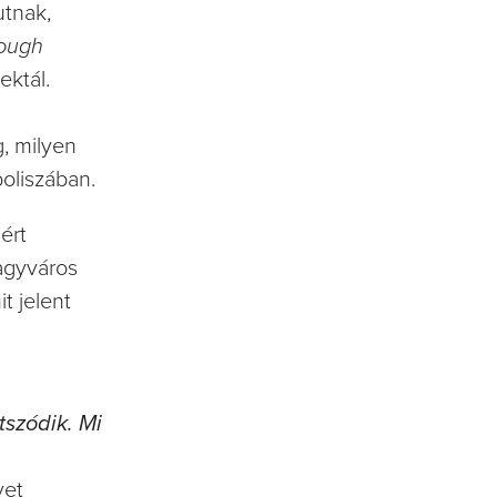
utnak,
rough
ektál.
, milyen
poliszában.
ért
agyváros
t jelent
tszódik. Mi
yet