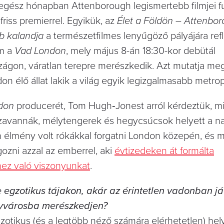
egész hónapban Attenborough legismertebb filmjei f
friss premierrel. Egyikük, az
Élet a Földön – Attenbo
b kalandja
a természetfilmes lenyűgöző pályájára refl
lm a
Vad London
, mely május 8-án 18:30-kor debütál
ágon, váratlan terepre merészkedik. Azt mutatja meg
on élő állat lakik a világ egyik legizgalmasabb metro
don
producerét, Tom Hugh‑Jonest arról kérdeztük, mi
szavannák, mélytengerek és hegycsúcsok helyett a n
n élmény volt rókákkal forgatni London közepén, és mi
gozni azzal az emberrel, aki
évtizedeken át formálta
ez való viszonyunkat
.
 egzotikus tájakon, akár az érintetlen vadonban já
agyvárosba merészkedjen?
zotikus (és a legtöbb néző számára elérhetetlen) hel