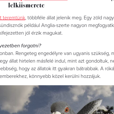
lelkiismerete
et teremtünk
, többféle állat jelenik meg. Egy zöld na
A sündisznók például Anglia-szerte nagyon megfogyatk
ifejezetten jól érzik magukat.
ezetben forgatni?
onban. Rengeteg engedélyre van ugyanis szükség, 
egy állat hirtelen másfelé indul, mint azt gondoltuk, n
bbség, hogy az állatok itt gyakran bátrabbak. A rók
emberekhez, könnyebb közel kerülni hozzájuk.