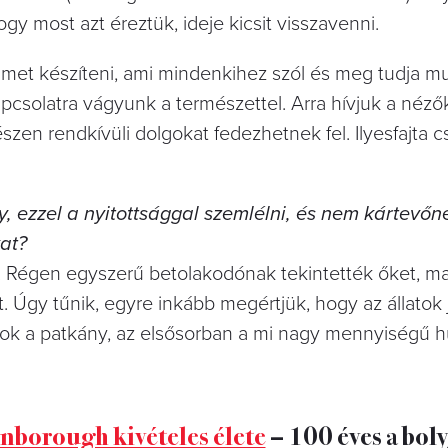
gy most azt éreztük, ideje kicsit visszavenni.
lmet készíteni, ami mindenkihez szól és meg tudja m
 kapcsolatra vágyunk a természettel. Arra hívjuk a néző
észen rendkívüli dolgokat fedezhetnek fel. Ilyesfajta
, ezzel a nyitottsággal szemlélni, és nem kártevőn
kat?
t. Régen egyszerű betolakodónak tekintették őket, m
 Úgy tűnik, egyre inkább megértjük, hogy az állatok 
ok a patkány, az elsősorban a mi nagy mennyiségű 
nborough kivételes élete
– 100 éves a bol