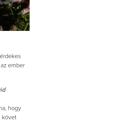
 érdekes
n az ember
vid
na, hogy
a követ