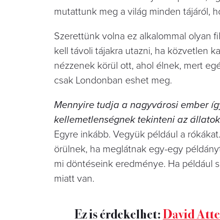
mutattunk meg a világ minden tájáról, ho
Szerettünk volna ez alkalommal olyan fi
kell távoli tájakra utazni, ha közvetlen
nézzenek körül ott, ahol élnek, mert eg
csak Londonban eshet meg.
Mennyire tudja a nagyvárosi ember így
kellemetlenségnek tekinteni az állato
Egyre inkább. Vegyük például a rókáka
örülnek, ha meglátnak egy-egy példányt.
mi döntéseink eredménye. Ha például s
miatt van.
Ez is érdekelhet:
David Atte