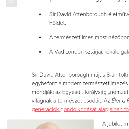
Sir David Attenborough életművé
Földet.
A természetfilmes most nézőpont
A Vad London sztárjai: rókák, g
Sir David Attenborough május 8-án tölti 
egybeforrt a modern természetfilmezés tö
mondják: az Egyesült Királyság „nemzeti
világnak a természet csodáit. Az
Élet a 
generációk gondolkodását alapjaiban f
A jubileum