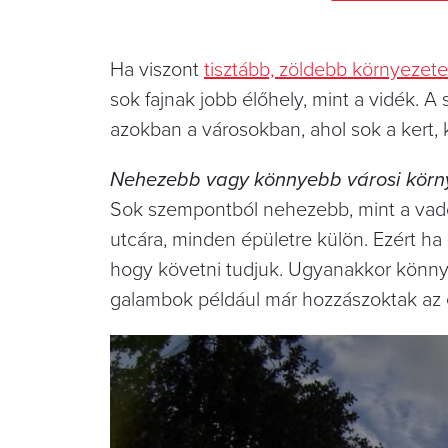
Ha viszont
tisztább, zöldebb környezet
sok fajnak jobb élőhely, mint a vidék. 
azokban a városokban, ahol sok a kert, k
Nehezebb vagy könnyebb városi körny
Sok szempontból nehezebb, mint a vad
utcára, minden épületre külön. Ezért ha 
hogy követni tudjuk. Ugyanakkor könnye
galambok például már hozzászoktak az 