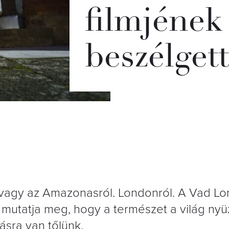
filmjének 
beszélget
 vagy az Amazonasról. Londonról. A Vad Lo
t mutatja meg, hogy a természet a világ ny
ásra van tőlünk.