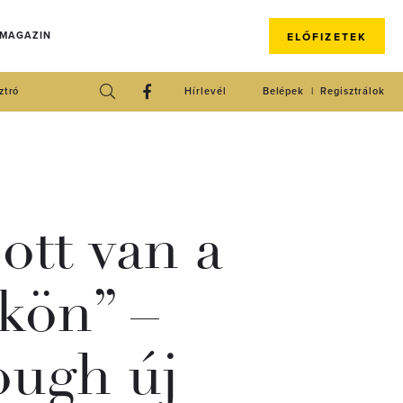
 MAGAZIN
ELŐFIZETEK
ztró
Hírlevél
Belépek
Regisztrálok
ott van a
kön” –
ough új