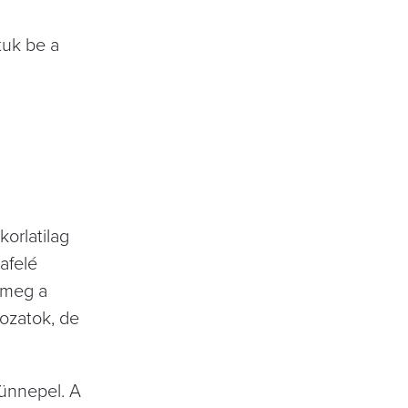
tuk be a
korlatilag
afelé
a meg a
ozatok, de
ünnepel. A