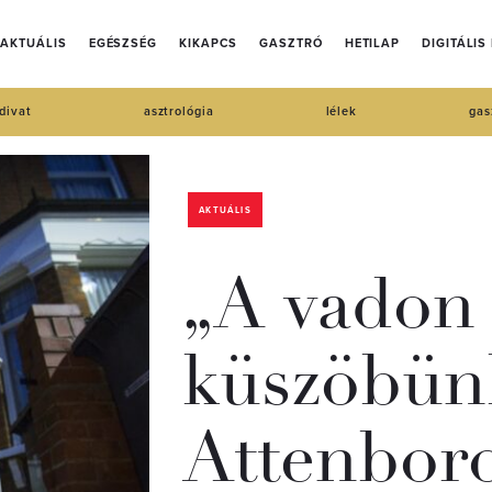
AKTUÁLIS
EGÉSZSÉG
KIKAPCS
GASZTRÓ
HETILAP
DIGITÁLIS
divat
asztrológia
lélek
gas
AKTUÁLIS
„A vadon 
küszöbün
Attenbor