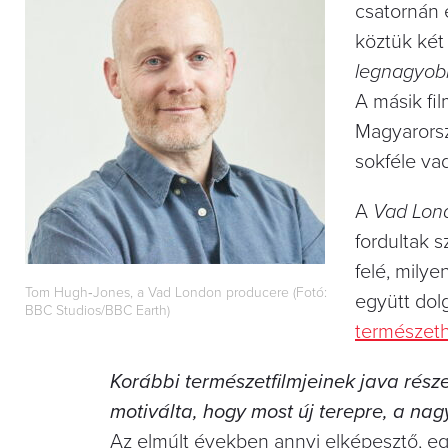
csatornán 
köztük két 
legnagyob
A másik fi
Magyarorsz
sokféle vad
A
Vad Lon
fordultak 
felé, milye
Tom Hugh‑Jones, a Vad London producere (Fotó:
együtt dol
BBC Studios/BBC Earth)
természeth
Korábbi természetfilmjeinek java része
motiválta, hogy most új terepre, a n
Az elmúlt években annyi elképesztő, eg