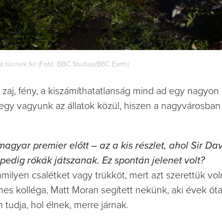
 tűnnek fel (Fotó: BBC Studios/BBC Earth)
a zaj, fény, a kiszámíthatatlanság mind ad egy nagyon
egy vagyunk az állatok közül, hiszen a nagyvárosba
gyar premier előtt – az a kis részlet, ahol Sir Da
pedig rókák játszanak. Ez spontán jelenet volt?
ilyen csalétket vagy trükköt, mert azt szerettük vol
es kolléga, Matt Moran segített nekünk, aki évek ót
udja, hol élnek, merre járnak.