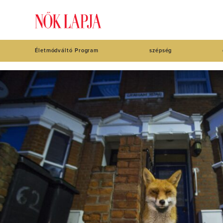
Életmódváltó Program
szépség