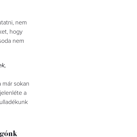
utatni, nem
ket, hogy
 csoda nem
ek,
a már sokan
jelenléte a
hulladékunk
ygónk