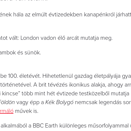
nek hála az elmúlt évtizedekben kanapénkról járhat
ot vált: London vadon élő arcát mutatja meg.
alambok és sünök.
be 100. életévét. Hihetetlenül gazdag életpályája gya
rténetével. A brit tévézés ikonikus alakja, ahogy arr
 kincse” több mint hét évtizede testközelből mutatj
Földön
vagy épp a
Kék Bolygó
nemcsak legendás sor
ormáló
művek is.
 alkalmából a BBC Earth különleges műsorfolyammal 