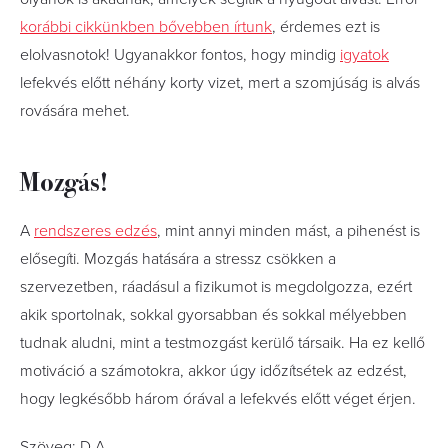
korábbi cikkünkben bővebben írtunk
, érdemes ezt is
elolvasnotok! Ugyanakkor fontos, hogy mindig
igyatok
lefekvés előtt néhány korty vizet, mert a szomjúság is alvás
rovására mehet.
Mozgás!
A
rendszeres edzés
, mint annyi minden mást, a pihenést is
elősegíti. Mozgás hatására a stressz csökken a
szervezetben, ráadásul a fizikumot is megdolgozza, ezért
akik sportolnak, sokkal gyorsabban és sokkal mélyebben
tudnak aludni, mint a testmozgást kerülő társaik. Ha ez kellő
motiváció a számotokra, akkor úgy időzítsétek az edzést,
hogy legkésőbb három órával a lefekvés előtt véget érjen.
Szöveg: D.A.