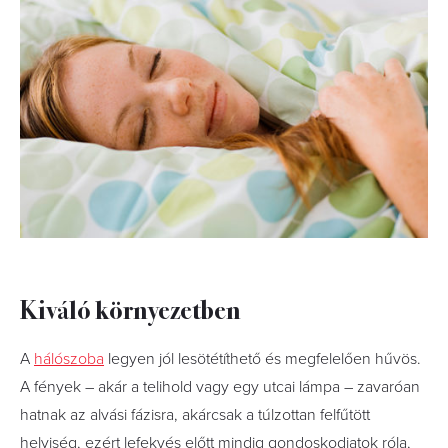
Kiváló környezetben
A
hálószoba
legyen jól lesötétíthető és megfelelően hűvös.
A fények ­­– akár a telihold vagy egy utcai lámpa – zavaróan
hatnak az alvási fázisra, akárcsak a túlzottan felfűtött
helyiség, ezért lefekvés előtt mindig gondoskodjatok róla,