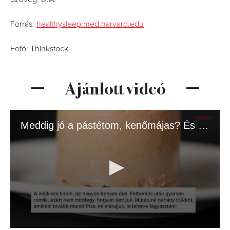
Forrás:
healthysleep.med.harvard.edu
Fotó: Thinkstock
Ajánlott videó
Meddig jó a pástétom, kenőmájas? És hogy marad tovább friss?