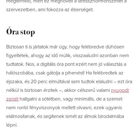
megterhelő, mert ez megnöveli a stresszhormonszintet a
szervezetben, ami fokozza az éberséget.
Óra stop
Biztosan ti is jártatok már úgy, hogy felébredve dühösen
figyeltétek, ahogy az idő múlik, visszaaludni azonban nem
tudtatok. Nos, a digitális óra pont ezért nem jó választás a
hálószobába, csak gátolja a pihenést! Ha felébredtek az
éjszaka, és 20 perc elmúltával sem tudtok elaludni – ezt óra
nélkül is biztosan érzitek –, akkor célszerű valami
nyugodt
zenét
hallgatni a sötétben, vagy minimális, de a szemet
nem rontó fényviszonyok mellett olvasni, ezek ugyanis
elálmosítanak, és segítenek ismét az álmok birodalmába
lépni.