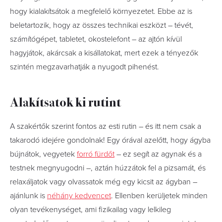
hogy kialakítsátok a megfelelő környezetet. Ebbe az is
beletartozik, hogy az összes technikai eszközt – tévét,
számítógépet, tabletet, okostelefont – az ajtón kívül
hagyjátok, akárcsak a kisállatokat, mert ezek a tényezők
szintén megzavarhatják a nyugodt pihenést.
Alakítsatok ki rutint
A szakértők szerint fontos az esti rutin – és itt nem csak a
takarodó idejére gondolnak! Egy órával azelőtt, hogy ágyba
bújnátok, vegyetek
forró fürdőt
– ez segít az agynak és a
testnek megnyugodni –, aztán húzzátok fel a pizsamát, és
relaxáljatok vagy olvassatok még egy kicsit az ágyban –
ajánlunk is
néhány kedvencet
. Ellenben kerüljetek minden
olyan tevékenységet, ami fizikailag vagy lelkileg