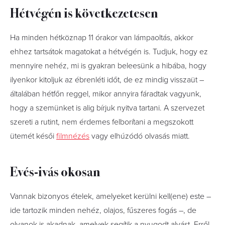
Hétvégén is következetesen
Ha minden hétköznap 11 órakor van lámpaoltás, akkor
ehhez tartsátok magatokat a hétvégén is. Tudjuk, hogy ez
mennyire nehéz, mi is gyakran beleesünk a hibába, hogy
ilyenkor kitoljuk az ébrenléti időt, de ez mindig visszaüt –
általában hétfőn reggel, mikor annyira fáradtak vagyunk,
hogy a szemünket is alig bírjuk nyitva tartani. A szervezet
szereti a rutint, nem érdemes felborítani a megszokott
ütemét késői
filmnézés
vagy elhúzódó olvasás miatt.
Evés-ivás okosan
Vannak bizonyos ételek, amelyeket kerülni kell(ene) este –
ide tartozik minden nehéz, olajos, fűszeres fogás –, de
olyanok is akadnak, amelyek segítik a nyugodt alvást. Erről