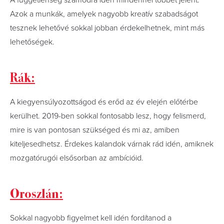
A függetlenség számodra idén mindennél többet jelent.
Azok a munkák, amelyek nagyobb kreatív szabadságot
tesznek lehetővé sokkal jobban érdekelhetnek, mint más
lehetőségek.
Rák:
A kiegyensúlyozottságod és erőd az év elején előtérbe
kerülhet. 2019-ben sokkal fontosabb lesz, hogy felismerd,
mire is van pontosan szükséged és mi az, amiben
kiteljesedhetsz. Érdekes kalandok várnak rád idén, amiknek
mozgatórugói elsősorban az ambícióid.
Oroszlán:
Sokkal nagyobb figyelmet kell idén fordítanod a