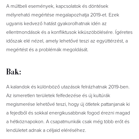
A múltbeli események, kapcsolatok és döntések
mélyreható megértése megalapozhatja 2019-et. Ezek
ugyanis kedvező hatást gyakorolhatnak idén az
ellentmondások és a konfliktusok kiküszöbölésére. Ígéretes
időszak elé nézel, amely lehetővé teszi az együttérzést, a
megértést és a problémák megoldását.
Bak:
A kalandok és különböző utazások felrázhatnak 2019-ben.
Az ismeretlen területek felfedezése és új kultúrák
megismerése lehetővé teszi, hogy új ötletek pattanjanak ki
a fejedből és sokkal energikusabbnak fogod érezni magad
a hétköznapokon. A csapatmunkák csak még több erőt és
lendületet adnak a céljaid eléréséhez.