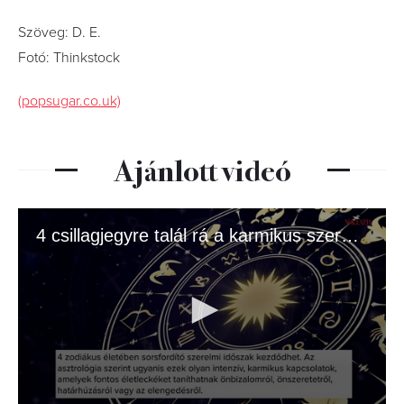
Szöveg: D. E.
Fotó: Thinkstock
(popsugar.co.uk)
Ajánlott videó
4 csillagjegyre talál rá a karmikus szerelem júliusban