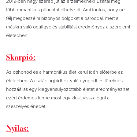
2019-ben nagy szerep jut az érzelmeknek! Ezáltal még
több romantikus pillanatot élhetsz át. Ami fontos, hogy ne
félj megbeszélni bizonyos dolgokat a pároddal, mert a
másikra való odafigyelés stabilitást eredményez a szerelemi
életedben.
Skorpió:
Az otthonod és a harmonikus élet kerül idén előtérbe az
életedben. A családtagjaidhoz való nyugodt és türelmes
hozzáállás egy kiegyensúlyozottabb életet eredményezhet,
ezért érdemes lenne most egy kicsit visszafogni a
szeszélyes énedet.
Nyilas: