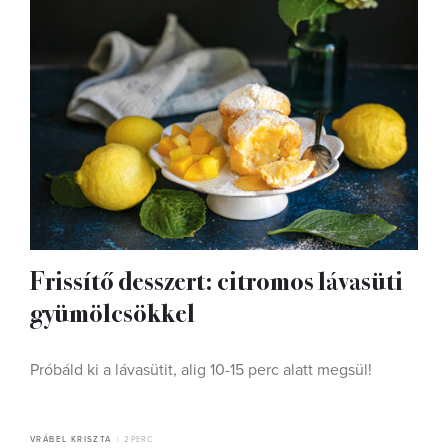
Frissítő desszert: citromos lávasüti
gyümölcsökkel
Próbáld ki a lávasütit, alig 10-15 perc alatt megsül!
VRÁBEL KRISZTA
2 PERC