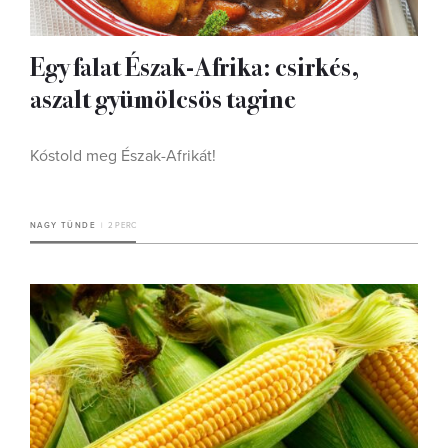
Egy falat Észak-Afrika: csirkés,
aszalt gyümölcsös tagine
Kóstold meg Észak-Afrikát!
NAGY TÜNDE
2 PERC