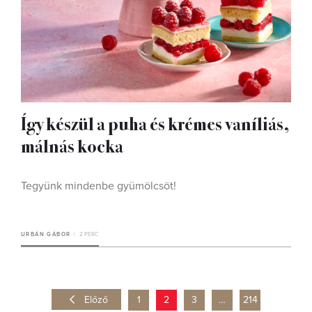
Így készül a puha és krémes vaníliás,
málnás kocka
Tegyünk mindenbe gyümölcsöt!
URBÁN GÁBOR
2 PERC
Előző
1
2
3
…
214