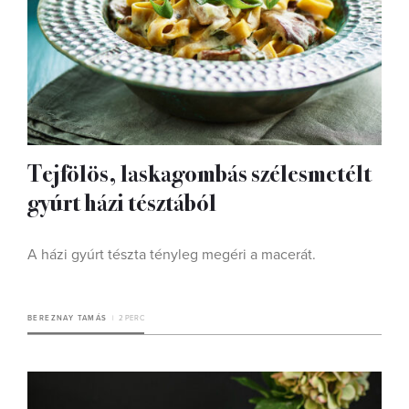
Tejfölös, laskagombás szélesmetélt
gyúrt házi tésztából
A házi gyúrt tészta tényleg megéri a macerát.
BEREZNAY TAMÁS
2 PERC