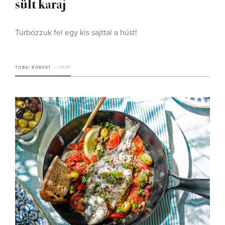
sült karaj
Turbózzuk fel egy kis sajttal a húst!
TOBAI RÓBERT
1 PERC