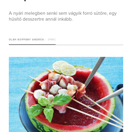
A nyári melegben senki sem vágyik forró sütőre, egy
hűsítő desszertre annál inkább.
OLÁH-KOPPÁNY ANDREA
3 PERC