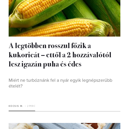
A legtöbben rosszul főzik a
kukoricát – ettől a 2 hozzávalótól
lesz igazán puha és édes
Miért ne turbóznánk fel a nyár egyik legnépszerűbb
ételét?
KOCSIS M.
2 PERC