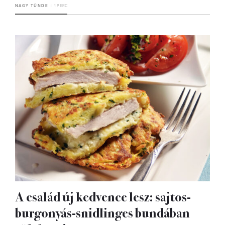
NAGY TÜNDE
1 PERC
A család új kedvence lesz: sajtos-
burgonyás-snidlinges bundában