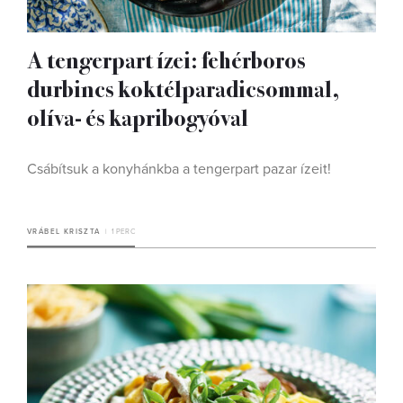
A tengerpart ízei: fehérboros
durbincs koktélparadicsommal,
olíva- és kapribogyóval
Csábítsuk a konyhánkba a tengerpart pazar ízeit!
VRÁBEL KRISZTA
1 PERC