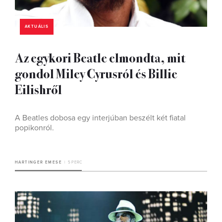
AKTUÁLIS
Az egykori Beatle elmondta, mit
gondol Miley Cyrusról és Billie
Eilishről
A Beatles dobosa egy interjúban beszélt két fiatal
popikonról.
HARTINGER EMESE
5 PERC