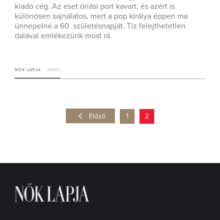
kiadó cég. Az eset óriási port kavart, és azért is
különösen sajnálatos, mert a pop királya éppen ma
ünnepelné a 60. születésnapját. Tíz felejthetetlen
dalával emlékezünk most rá.
NŐK LAPJA
3 PERC
Előző
1
2