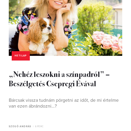
HETILAP
„Nehéz leszokni a színpadról” –
Beszélgetés Csepregi Évával
Bárcsak vissza tudnám pörgetni az időt, de mi értelme
van ezen ábrándozni…?
SZEGŐ ANDRÁS
6 PERC