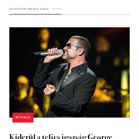
FEHÉRVÁRY-MÉNES ANNA
8 PERC
AKTUÁLIS
Kiderül a teljes igazság George