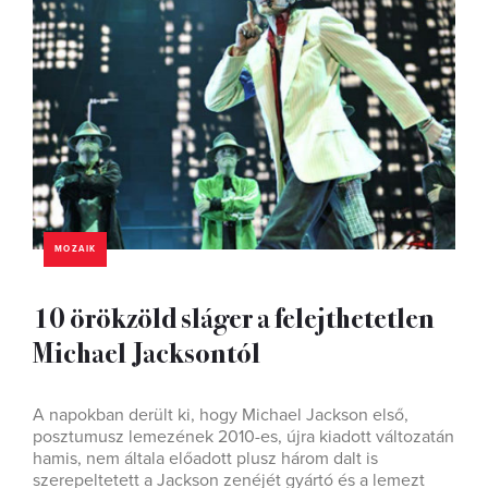
MOZAIK
10 örökzöld sláger a felejthetetlen
Michael Jacksontól
A napokban derült ki, hogy Michael Jackson első,
posztumusz lemezének 2010-es, újra kiadott változatán
hamis, nem általa előadott plusz három dalt is
szerepeltetett a Jackson zenéjét gyártó és a lemezt