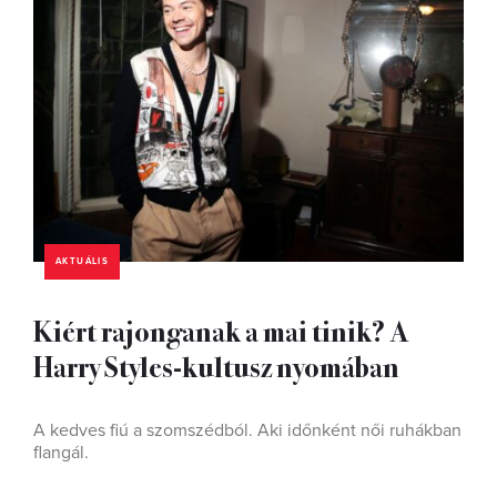
AKTUÁLIS
Kiért rajonganak a mai tinik? A
Harry Styles-kultusz nyomában
A kedves fiú a szomszédból. Aki időnként női ruhákban
flangál.