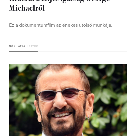
Michaelről
Ez a dokumentumfilm az énekes utolsó munkája.
NŐK LAPJA
2 PERC