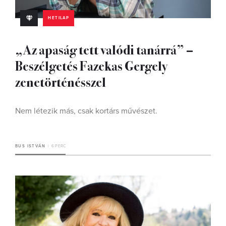
HETILAP
„Az apaság tett valódi tanárrá” –
Beszélgetés Fazekas Gergely
zenetörténésszel
Nem létezik más, csak kortárs művészet.
BUS ISTVÁN
6 PERC