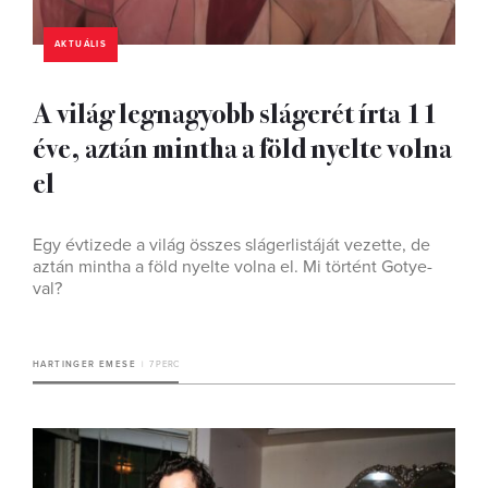
AKTUÁLIS
A világ legnagyobb slágerét írta 11
éve, aztán mintha a föld nyelte volna
el
Egy évtizede a világ összes slágerlistáját vezette, de
aztán mintha a föld nyelte volna el. Mi történt Gotye-
val?
HARTINGER EMESE
7 PERC