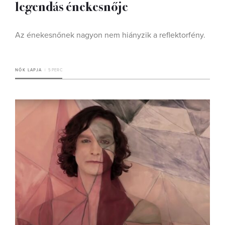
legendás énekesnője
Az énekesnőnek nagyon nem hiányzik a reflektorfény.
NŐK LAPJA
5 PERC