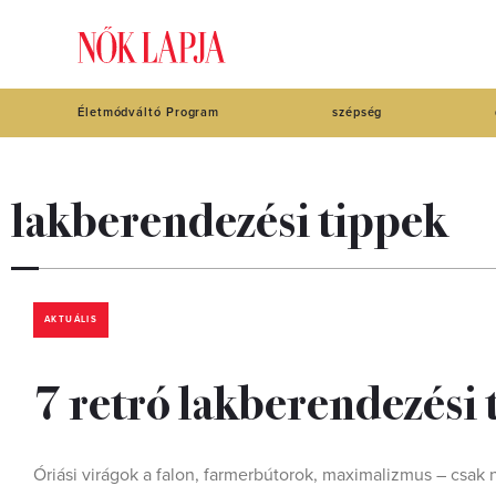
Életmódváltó Program
szépség
lakberendezési tippek
AKTUÁLIS
7 retró lakberendezési 
Óriási virágok a falon, farmerbútorok, maximalizmus – csak