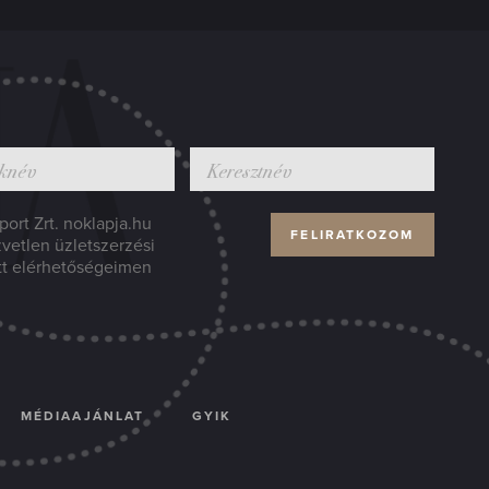
ort Zrt. noklapja.hu
zvetlen üzletszerzési
tt elérhetőségeimen
MÉDIAAJÁNLAT
GYIK