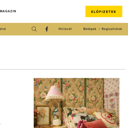
 MAGAZIN
ELŐFIZETEK
ztró
Hírlevél
Belépek
Regisztrálok
k.