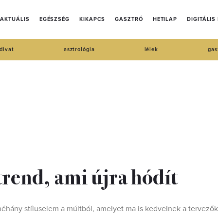
AKTUÁLIS
EGÉSZSÉG
KIKAPCS
GASZTRÓ
HETILAP
DIGITÁLIS
divat
asztrológia
lélek
gas
trend, ami újra hódít
 néhány stíluselem a múltból, amelyet ma is kedvelnek a tervező