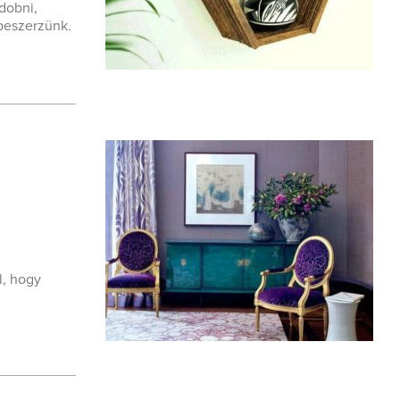
dobni,
 beszerzünk.
l, hogy