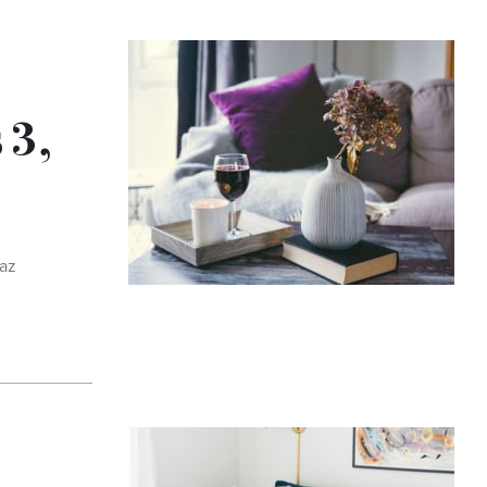
 3,
 az