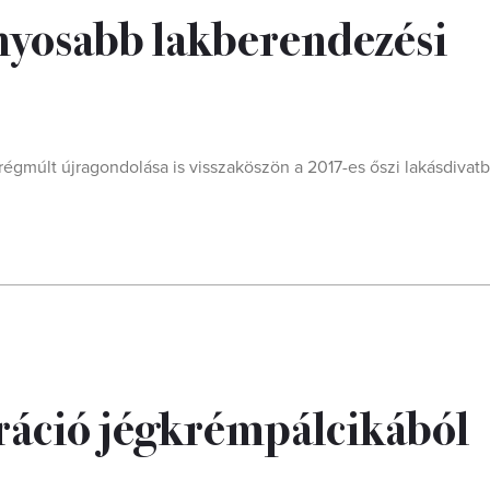
ányosabb lakberendezési
régmúlt újragondolása is visszaköszön a 2017-es őszi lakásdivatb
oráció jégkrémpálcikából