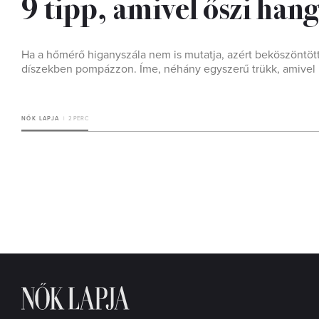
9 tipp, amivel őszi han
Ha a hőmérő higanyszála nem is mutatja, azért beköszöntött 
díszekben pompázzon. Íme, néhány egyszerű trükk, amivel 
NŐK LAPJA
2 PERC