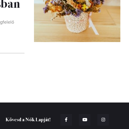
sban
gfelelő
Kövesd a Nők Lapját!