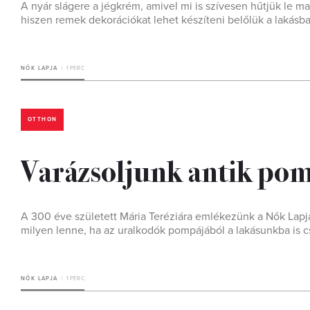
A nyár slágere a jégkrém, amivel mi is szívesen hűtjük le
hiszen remek dekorációkat lehet készíteni belőlük a lakásba
NŐK LAPJA
1 PERC
OTTHON
Varázsoljunk antik po
A 300 éve született Mária Teréziára emlékezünk a Nők Lapja
milyen lenne, ha az uralkodók pompájából a lakásunkba is 
NŐK LAPJA
1 PERC