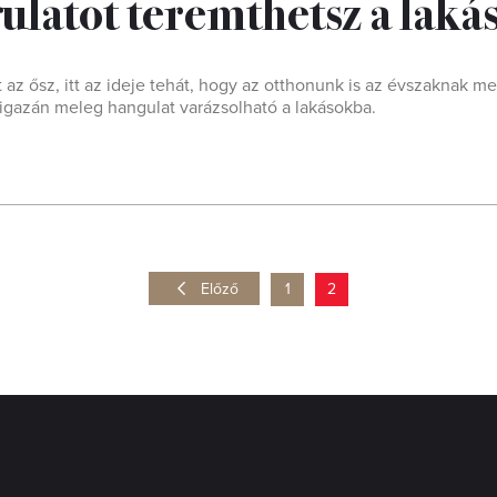
gulatot teremthetsz a laká
az ősz, itt az ideje tehát, hogy az otthonunk is az évszaknak me
igazán meleg hangulat varázsolható a lakásokba.
Előző
1
2