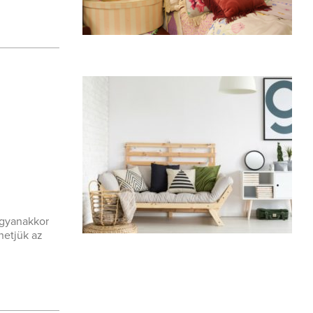
ugyanakkor
hetjük az