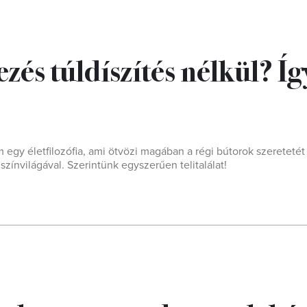
és túldíszítés nélkül? Íg
egy életfilozófia, ami ötvözi magában a régi bútorok szereteté
 színvilágával. Szerintünk egyszerűen telitalálat!