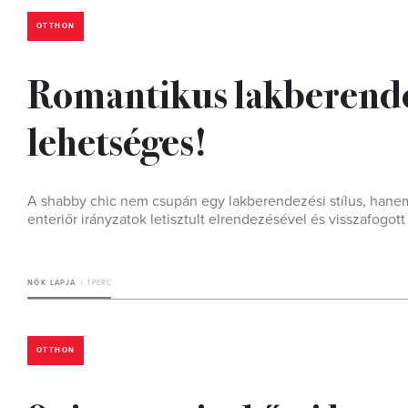
OTTHON
Romantikus lakberendez
lehetséges!
A shabby chic nem csupán egy lakberendezési stílus, hanem 
enteriőr irányzatok letisztult elrendezésével és visszafogott
NŐK LAPJA
1 PERC
OTTHON