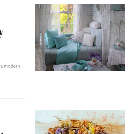
y
t a modern