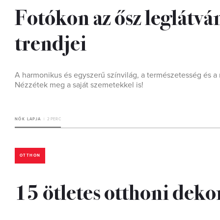
Fotókon az ősz leglátv
trendjei
A harmonikus és egyszerű színvilág, a természetesség és a 
Nézzétek meg a saját szemetekkel is!
NŐK LAPJA
2 PERC
OTTHON
15 ötletes otthoni dek