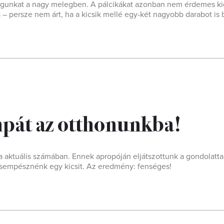
 magunkat a nagy melegben. A pálcikákat azonban nem érdemes ki
 – persze nem árt, ha a kicsik mellé egy-két nagyobb darabot is
mpát az otthonunkba!
 aktuális számában. Ennek apropóján eljátszottunk a gondolatta
csempésznénk egy kicsit. Az eredmény: fenséges!