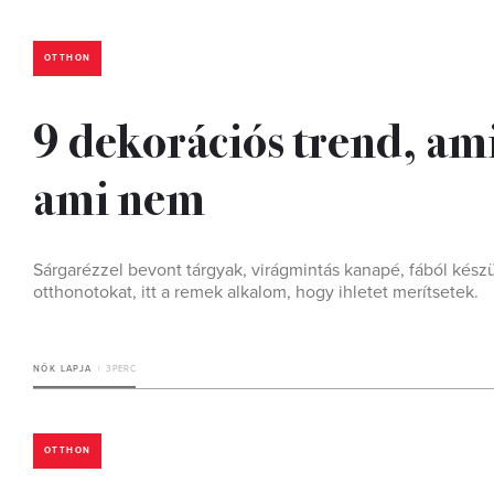
OTTHON
9 dekorációs trend, ami
ami nem
Sárgarézzel bevont tárgyak, virágmintás kanapé, fából készül
otthonotokat, itt a remek alkalom, hogy ihletet merítsetek.
NŐK LAPJA
3 PERC
OTTHON