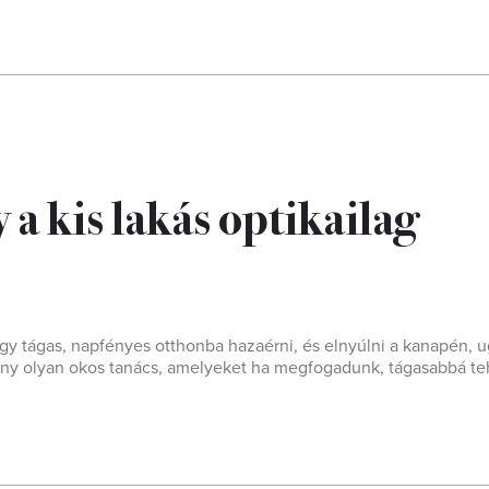
a kis lakás optikailag
y tágas, napfényes otthonba hazaérni, és elnyúlni a kanapén, 
ány olyan okos tanács, amelyeket ha megfogadunk, tágasabbá te