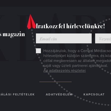
Iratkozz fel hírlevelünkre!
s magazin
Hozzájárulok, hogy a Central Médiacsop
hírlevel(ek)et küldjön számomra, és kö
céllal megkeressen az általam megado
saját vagy üzleti partnerei ajánlatával.
Az adatkezelés részletei
ÁLÁSI FELTÉTELEK
ADATVÉDELEM
KAPCSOLAT