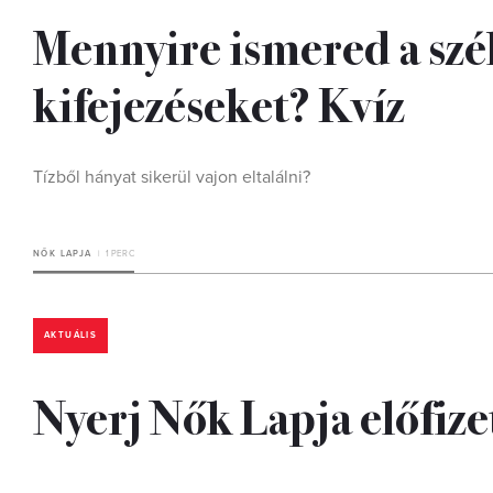
Mennyire ismered a szék
kifejezéseket? Kvíz
Tízből hányat sikerül vajon eltalálni?
NŐK LAPJA
1 PERC
AKTUÁLIS
Nyerj Nők Lapja előfize