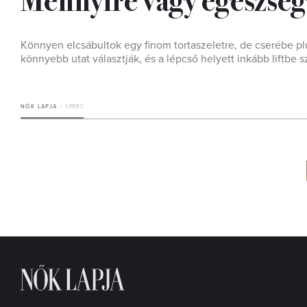
Könnyen elcsábultok egy finom tortaszeletre, de cserébe plu
könnyebb utat választják, és a lépcső helyett inkább liftbe s
NŐK LAPJA
1 PERC