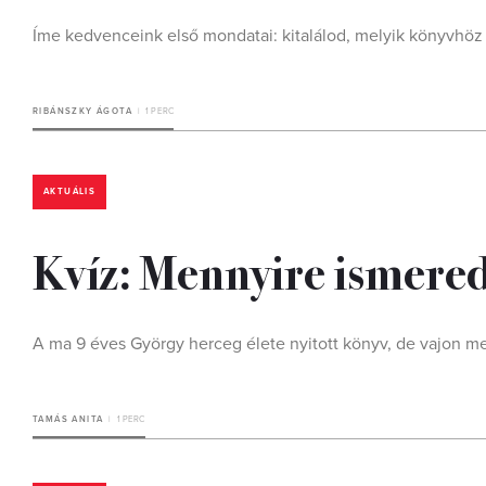
Íme kedvenceink első mondatai: kitalálod, melyik könyvhöz
RIBÁNSZKY ÁGOTA
1 PERC
AKTUÁLIS
Kvíz: Mennyire ismered
A ma 9 éves György herceg élete nyitott könyv, de vajon me
TAMÁS ANITA
1 PERC