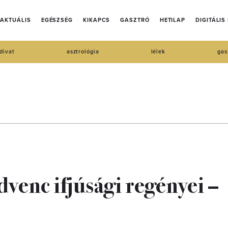
AKTUÁLIS
EGÉSZSÉG
KIKAPCS
GASZTRÓ
HETILAP
DIGITÁLIS
divat
asztrológia
lélek
gas
venc ifjúsági regényei –