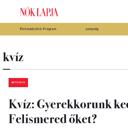
Életmódváltó Program
szépség
kvíz
AKTUÁLIS
Kvíz: Gyerekkorunk ked
Felismered őket?