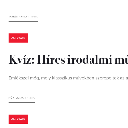
TAMÁS ANITA
1 PERC
AKTUÁLIS
Kvíz: Híres irodalmi mű
Emlékszel még, mely klasszikus művekben szerepeltek az a
NŐK LAPJA
1 PERC
AKTUÁLIS