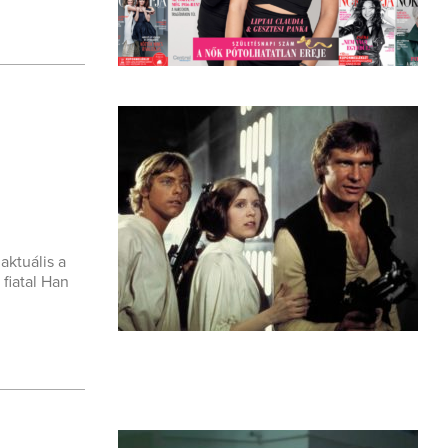
aktuális a
 fiatal Han