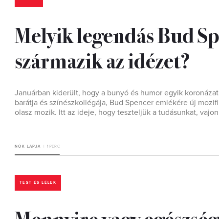
Melyik legendás Bud Sp
származik az idézet?
Januárban kiderült, hogy a bunyó és humor egyik koronázatla
barátja és színészkollégája, Bud Spencer emlékére új mozif
olasz mozik. Itt az ideje, hogy teszteljük a tudásunkat, va
NŐK LAPJA
1 PERC
TEST ÉS LÉLEK
Mennyire vagy egészség