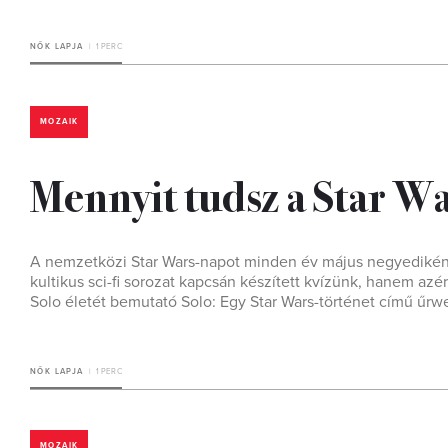
NŐK LAPJA
1 PERC
MOZAIK
Mennyit tudsz a Star Wa
A nemzetközi Star Wars-napot minden év május negyedikén ta
kultikus sci-fi sorozat kapcsán készített kvízünk, hanem azér
Solo életét bemutató Solo: Egy Star Wars-történet című űrw
NŐK LAPJA
1 PERC
MOZAIK