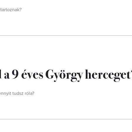
 tartoznak?
 a 9 éves György herceget
nnyit tudsz róla?