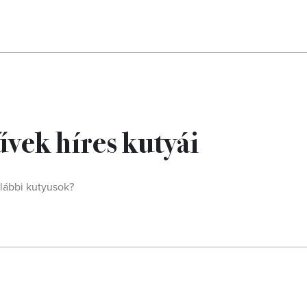
vek híres kutyái
lábbi kutyusok?