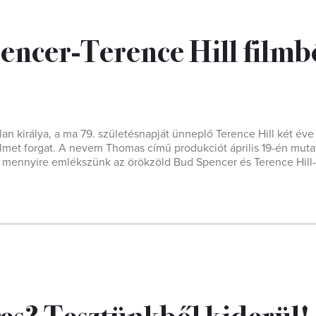
encer-Terence Hill filmb
n királya, a ma 79. születésnapját ünneplő Terence Hill két éve
ilmet forgat. A nevem Thomas című produkciót április 19-én muta
jon mennyire emlékszünk az örökzöld Bud Spencer és Terence Hill-
es? Tesztünkből kiderül!