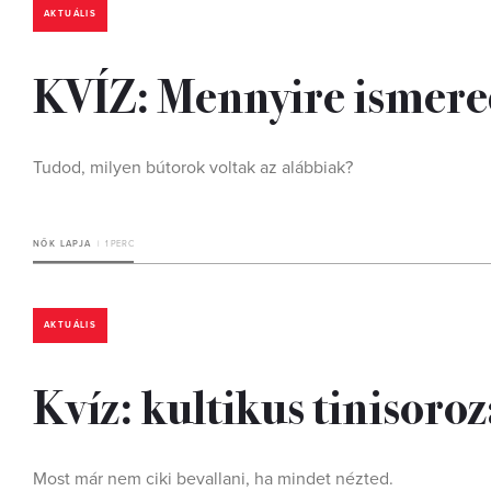
AKTUÁLIS
KVÍZ: Mennyire ismered
Tudod, milyen bútorok voltak az alábbiak?
NŐK LAPJA
1 PERC
AKTUÁLIS
Kvíz: kultikus tinisoro
Most már nem ciki bevallani, ha mindet nézted.