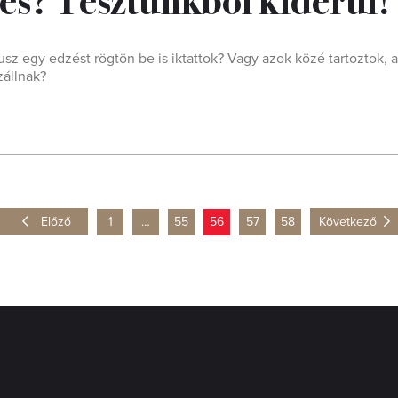
sz egy edzést rögtön be is iktattok? Vagy azok közé tartoztok, a
zállnak?
Előző
1
…
55
56
57
58
Következő