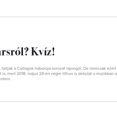
rsról? Kvíz!
rtják a Csillagok háborúja-sorozat rajongói. De nemcsak ezért 
t is, mert 2018. május 24-én végre itthon is debütál a mozikban a
estern.