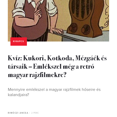
KIKAPCS
Kvíz: Kukori, Kotkoda, Mézgáék és
társaik – Emlékszel még a retró
magyar rajzfilmekre?
Mennyire emlékszel a magyar rajzfilmek hőseire és
kalandjaira?
RIMÓCZI ANCSA
2 PERC