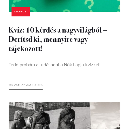
KIKAPCS
Kvíz: 10 kérdés a nagyvilágból –
Derítsd ki, mennyire vagy
tájékozott!
Tedd próbára a tudásodat a Nők Lapja-kvízzel!
RIMÓCZI ANCSA
2 PERC