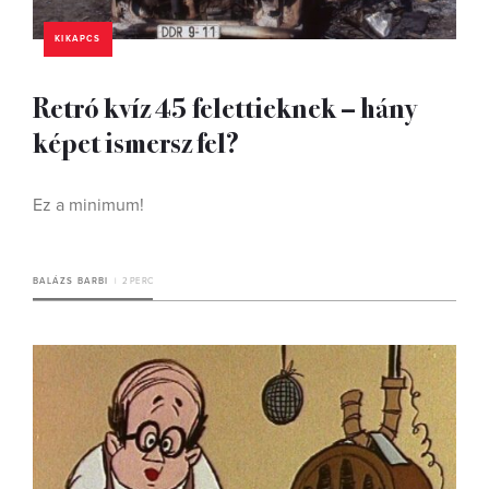
KIKAPCS
Retró kvíz 45 felettieknek – hány
képet ismersz fel?
Ez a minimum!
BALÁZS BARBI
2 PERC