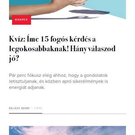
KIKAPCS
Kvíz: Íme 15 fogós kérdés a
legokosabbaknak! Hány válaszod
jó?
Pár perc fókusz elég ahhoz, hogy a gondolatok
letisztuljanak, és közben apró sikerélmények is
energiát adjanak.
BALÁZS BARBI
2 PERC