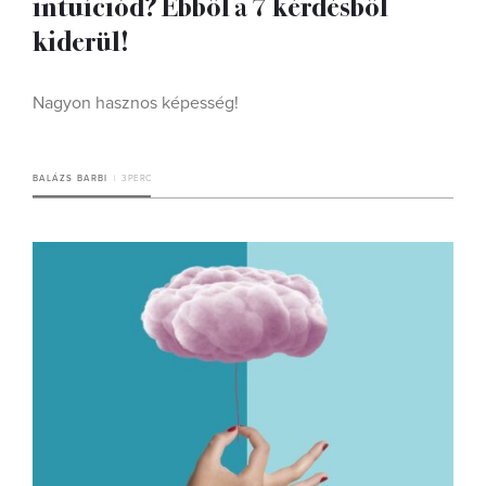
intuíciód? Ebből a 7 kérdésből
kiderül!
Nagyon hasznos képesség!
BALÁZS BARBI
3 PERC