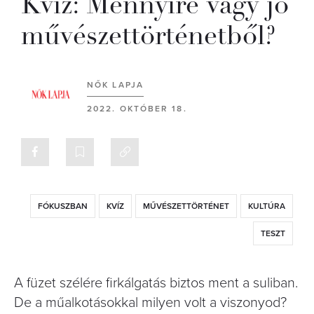
Kvíz: Mennyire vagy jó
művészettörténetből?
NŐK LAPJA
2022. OKTÓBER 18.
FÓKUSZBAN
KVÍZ
MŰVÉSZETTÖRTÉNET
KULTÚRA
TESZT
A füzet szélére firkálgatás biztos ment a suliban.
De a műalkotásokkal milyen volt a viszonyod?