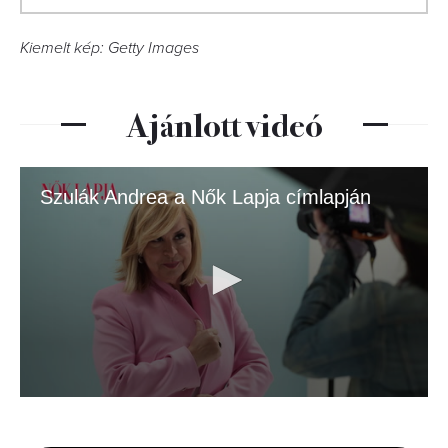
Kiemelt kép: Getty Images
Ajánlott videó
Szulák Andrea a Nők Lapja címlapján
0
seconds
of