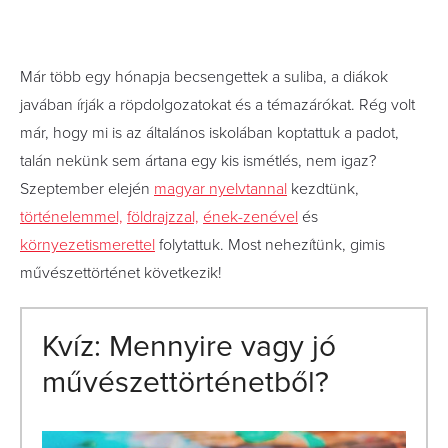
Már több egy hónapja becsengettek a suliba, a diákok
javában írják a röpdolgozatokat és a témazárókat. Rég volt
már, hogy mi is az általános iskolában koptattuk a padot,
talán nekünk sem ártana egy kis ismétlés, nem igaz?
Szeptember elején
magyar nyelvtannal
kezdtünk,
történelemmel,
földrajzzal,
ének-zenével
és
környezetismerettel
folytattuk. Most nehezítünk, gimis
művészettörténet következik!
Kvíz: Mennyire vagy jó
művészettörténetből?