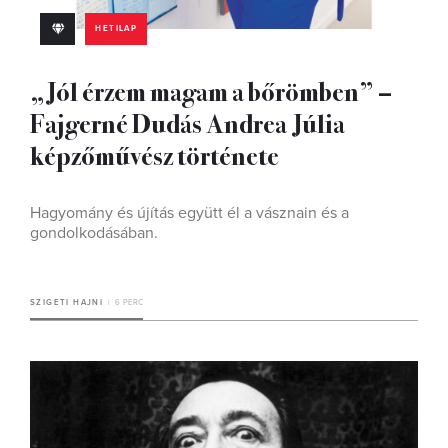
HETILAP
„Jól érzem magam a bőrömben” –
Fajgerné Dudás Andrea Júlia
képzőművész története
Hagyomány és újítás együtt él a vásznain és a
gondolkodásában.
SZIGETI HAJNI
6 PERC