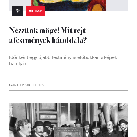
HETILAP
Nézzünk mögé! Mit rejt
a festmények hátoldala?
Időnként egy újabb festmény is előbukkan a képek
hátulján.
SZIGETI HAJNI
5 PERC