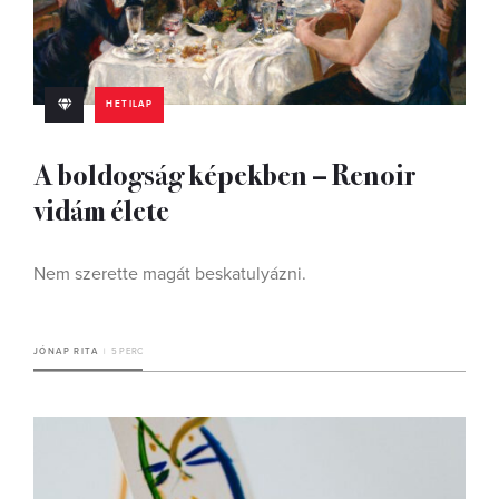
HETILAP
A boldogság képekben – Renoir
vidám élete
Nem szerette magát beskatulyázni.
JÓNAP RITA
5 PERC