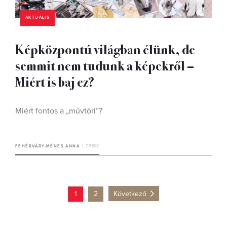
AKTUÁLIS
Képközpontú világban élünk, de
semmit nem tudunk a képekről –
Miért is baj ez?
Miért fontos a „művtöri”?
FEHÉRVÁRY-MÉNES ANNA
7 PERC
1
2
Következő