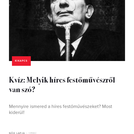
KIKAPCS
Kvíz: Melyik híres festőművészről
van szó?
Mennyire ismered a híres festőművészeket? Most
kiderül!
NŐK LAPJA
1 PERC