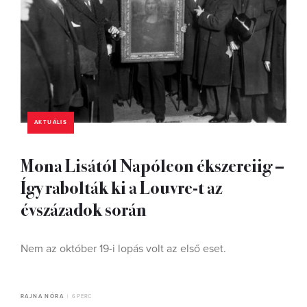
AKTUÁLIS
Mona Lisától Napóleon ékszereiig –
Így rabolták ki a Louvre-t az
évszázadok során
Nem az október 19-i lopás volt az első eset.
RAJNA NÓRA
6 PERC