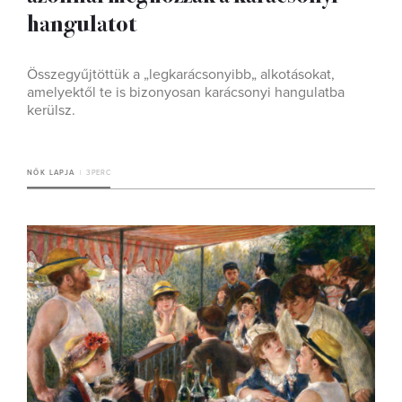
hangulatot
Összegyűjtöttük a „legkarácsonyibb„ alkotásokat,
amelyektől te is bizonyosan karácsonyi hangulatba
kerülsz.
NŐK LAPJA
3 PERC