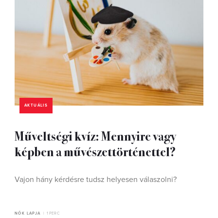
AKTUÁLIS
Műveltségi kvíz: Mennyire vagy
képben a művészettörténettel?
Vajon hány kérdésre tudsz helyesen válaszolni?
NŐK LAPJA
1 PERC