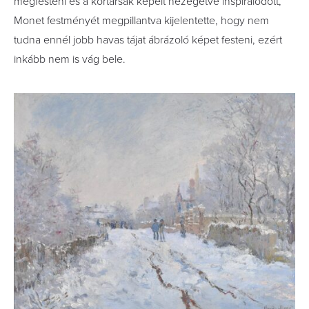
megfesteni és a kortársak képeit nézegetve inspirálódott,
Monet festményét megpillantva kijelentette, hogy nem
tudna ennél jobb havas tájat ábrázoló képet festeni, ezért
inkább nem is vág bele.