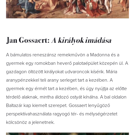
Jan Gossaert:
A királyok imádása
A bámulatos reneszánsz remekművön a Madonna és a
gyermek egy romokban heverő palotaépület közepén ül. A
gazdagon öltözött királyokat udvaroncok kísérik. Mária
aranypénzekkel teli arany serleget tart a kezében. A
gyermek egy érmét tart a kezében, és úgy nyújtja az előtte
térdelő alaknak, mintha áldozó ostyát kínálna. A bal oldalon
Baltazár kap kiemelt szerepet. Gossaert lenyűgöző
perspektívahasználata ragyogó tér- és mélységérzetet
kölcsönöz a jelenetnek.