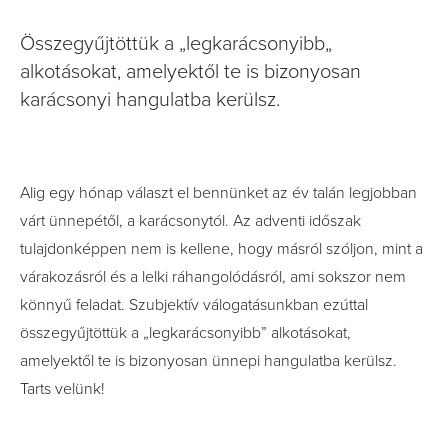
Összegyűjtöttük a „legkarácsonyibb„
alkotásokat, amelyektől te is bizonyosan
karácsonyi hangulatba kerülsz.
Alig egy hónap választ el bennünket az év talán legjobban
várt ünnepétől, a karácsonytól. Az adventi időszak
tulajdonképpen nem is kellene, hogy másról szóljon, mint a
várakozásról és a lelki ráhangolódásról, ami sokszor nem
könnyű feladat. Szubjektív válogatásunkban ezúttal
összegyűjtöttük a „legkarácsonyibb” alkotásokat,
amelyektől te is bizonyosan ünnepi hangulatba kerülsz.
Tarts velünk!