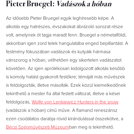
Pieter Bruegel:
Vadászok a hóban
Az idősebb Pieter Bruegel egyik leghíresebb képe. A
alkotás egy hatrészes, évszakokat ábrázoló sorozat része
volt, amelynek öt tagja maradt fenn. Bruegel a németalföldi,
akkoriban igen zord telek hangulatába enged bepillantást. A
festmény fókuszában vadászok és kutyáik hármasa
vánszorog a hóban, vélhetően egy sikertelen vadászatot
követően. Az igen aprólékosan kidolgozott alkotás később
is komoly hatást gyakorolt festőkre; témáját más művészek
is feldolgozták, illetve másolták. Ezek közül kiemelkedőnek
tekinthető a mester fia által festett változat, illetve a kései
feldolgozás,
Wolfe von Lenkiewicz Hunters in the snow
(vadászok a hóban) című műve. A flamand reneszánsz
ezen csodálatos darabja rövid kirándulással összekötve, a
Bécsi Szépművészeti Múzeum
ban meg is tekinthető.