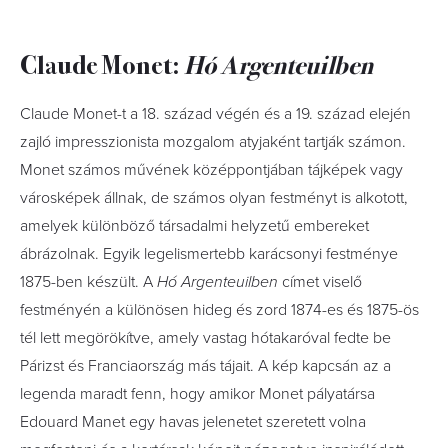
Claude Monet:
Hó Argenteuilben
Claude Monet-t a 18. század végén és a 19. század elején
zajló impresszionista mozgalom atyjaként tartják számon.
Monet számos művének középpontjában tájképek vagy
városképek állnak, de számos olyan festményt is alkotott,
amelyek különböző társadalmi helyzetű embereket
ábrázolnak. Egyik legelismertebb karácsonyi festménye
1875-ben készült. A
Hó Argenteuilben
címet viselő
festményén a különösen hideg és zord 1874-es és 1875-ös
tél lett megörökítve, amely vastag hótakaróval fedte be
Párizst és Franciaország más tájait. A kép kapcsán az a
legenda maradt fenn, hogy amikor Monet pályatársa
Edouard Manet egy havas jelenetet szeretett volna