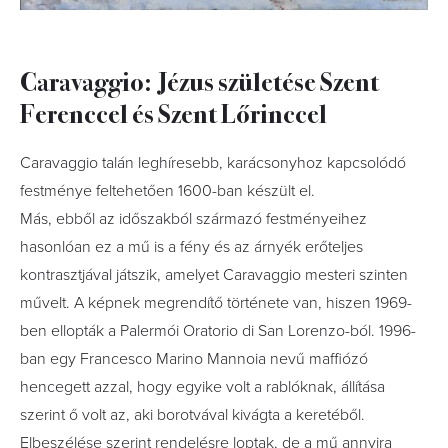
Caravaggio: Jézus születése Szent
Ferenccel és Szent Lőrinccel
Caravaggio talán leghíresebb, karácsonyhoz kapcsolódó
festménye feltehetően 1600-ban készült el.
Más, ebből az időszakból származó festményeihez
hasonlóan ez a mű is a fény és az árnyék erőteljes
kontrasztjával játszik, amelyet Caravaggio mesteri szinten
művelt. A képnek megrendítő története van, hiszen 1969-
ben ellopták a Palermói Oratorio di San Lorenzo-ból. 1996-
ban egy Francesco Marino Mannoia nevű maffiózó
hencegett azzal, hogy egyike volt a rablóknak, állítása
szerint ő volt az, aki borotvával kivágta a keretéből.
Elbeszélése szerint rendelésre loptak, de a mű annyira