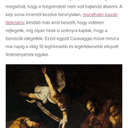
megsérült, hogy a megrendelő nem volt hajlandó átvenni. A
kép sorsa innentől kezdve bizonytalan,
mondhatni igazán
titokzatos
, később más arról beszélt, hogy vidéken
rejtegetik, míg olyan hírek is szárnyra kaptak, hogy a
bűnözők elégették. Ezzel együtt Caravaggio műve mind a
mai napig a világ 10 leghíresebb és legértékesebb ellopott
festményének egyike.