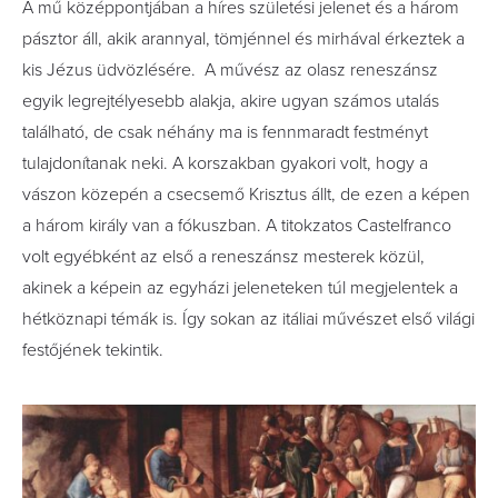
A mű középpontjában a híres születési jelenet és a három
pásztor áll, akik arannyal, tömjénnel és mirhával érkeztek a
kis Jézus üdvözlésére. A művész az olasz reneszánsz
egyik legrejtélyesebb alakja, akire ugyan számos utalás
található, de csak néhány ma is fennmaradt festményt
tulajdonítanak neki. A korszakban gyakori volt, hogy a
vászon közepén a csecsemő Krisztus állt, de ezen a képen
a három király van a fókuszban. A titokzatos Castelfranco
volt egyébként az első a reneszánsz mesterek közül,
akinek a képein az egyházi jeleneteken túl megjelentek a
hétköznapi témák is. Így sokan az itáliai művészet első világi
festőjének tekintik.