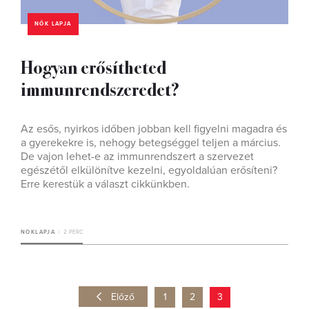
NŐK LAPJA
Hogyan erősítheted
immunrendszeredet?
Az esős, nyirkos időben jobban kell figyelni magadra és
a gyerekekre is, nehogy betegséggel teljen a március.
De vajon lehet-e az immunrendszert a szervezet
egészétől elkülönítve kezelni, egyoldalúan erősíteni?
Erre kerestük a választ cikkünkben.
NOKLAPJA
2 PERC
Előző
1
2
3