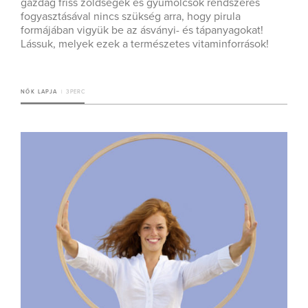
gazdag friss zöldségek és gyümölcsök rendszeres
fogyasztásával nincs szükség arra, hogy pirula
formájában vigyük be az ásványi- és tápanyagokat!
Lássuk, melyek ezek a természetes vitaminforrások!
NŐK LAPJA
3 PERC