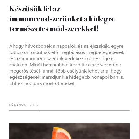
Készítsük fel az
immunrendszerünket a hidegre
természetes módszerekkel!
Ahogy hűvösödnek a nappalok és az éjszakák, egyre
többször fordulnak elő megfázásos megbetegedések
és az immunrendszerünk védekezőképessége is
csökken. Minél hamarabb elkezdjük a szervezetünk
megerősítését, annál több esélyünk lehet arra, hogy
egészségesek maradjunk a hidegebb hónapokban is.
Ehhez hoztunk most ötleteket.
NŐK LAPJA
3 PERC