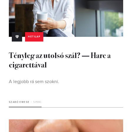
HETILAP
Tényleg az utolsó szál? — Harc a
cigarettával
A legjobb rá sem szokni.
SZABÓ EMESE
5 PERC