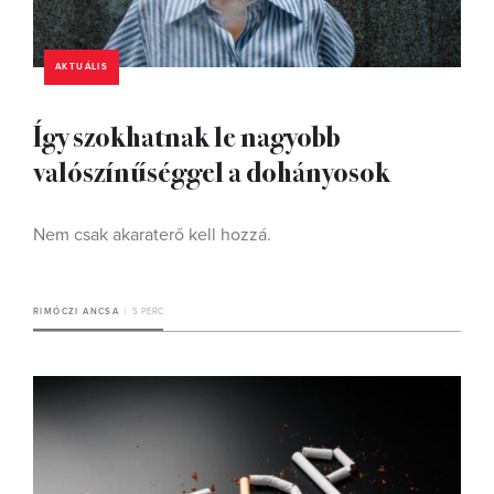
AKTUÁLIS
Így szokhatnak le nagyobb
valószínűséggel a dohányosok
Nem csak akaraterő kell hozzá.
RIMÓCZI ANCSA
5 PERC