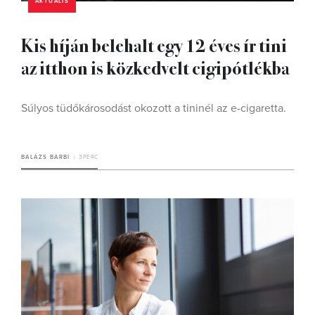
AKTUÁLIS
Kis híján belehalt egy 12 éves ír tini
az itthon is közkedvelt cigipótlékba
Súlyos tüdőkárosodást okozott a tininél az e-cigaretta.
BALÁZS BARBI
3 PERC