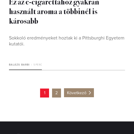
Ez az e-cigarettához gyakran
használt aroma a többinél is
károsabb
Sokkoló eredményeket hoztak ki a Pittsburghi Egyetem
kutatói.
BALÁZS BARBI
5 PERC
1
2
Következő