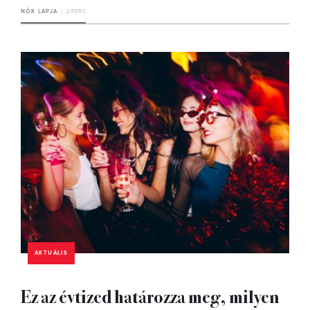
NŐK LAPJA
2 PERC
AKTUÁLIS
Ez az évtized határozza meg, milyen