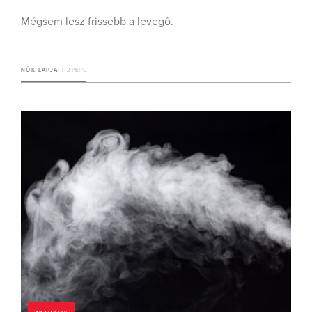
Mégsem lesz frissebb a levegő.
NŐK LAPJA
2 PERC