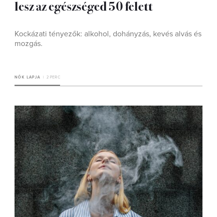
lesz az egészséged 50 felett
Kockázati tényezők: alkohol, dohányzás, kevés alvás és
mozgás.
NŐK LAPJA
2 PERC