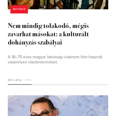
AKTUÁLIS
Nem mindig tolakodó, mégis
zavarhat másokat: a kulturált
dohányzás szabályai
A 18–75 éves magyar lakosság csaknem fele használ
valamilyen nikotinterméket.
NŐK LAPJA
3 PERC