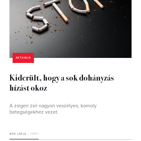
AKTUÁLIS
Kiderült, hogy a sok dohányzás
hízást okoz
A zsigeri zsír nagyon veszélyes, komoly
betegségekhez vezet.
NŐK LAPJA
3 PERC