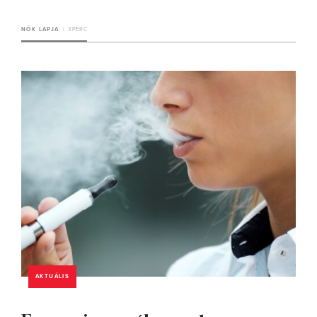
NŐK LAPJA
3 PERC
AKTUÁLIS