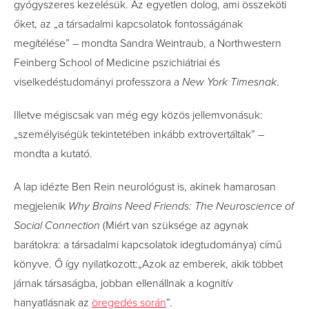
gyógyszeres kezelésük. Az egyetlen dolog, ami összeköti
őket, az „a társadalmi kapcsolatok fontosságának
megítélése” – mondta Sandra Weintraub, a Northwestern
Feinberg School of Medicine pszichiátriai és
viselkedéstudományi professzora a
New York Timesnak
.
Illetve mégiscsak van még egy közös jellemvonásuk:
„személyiségük tekintetében inkább extrovertáltak” –
mondta a kutató.
A lap idézte Ben Rein neurológust is, akinek hamarosan
megjelenik
Why Brains Need Friends: The Neuroscience of
Social Connection
(Miért van szüksége az agynak
barátokra: a társadalmi kapcsolatok idegtudománya) című
könyve. Ő így nyilatkozott:„Azok az emberek, akik többet
járnak társaságba, jobban ellenállnak a kognitív
hanyatlásnak az
öregedés során
”.