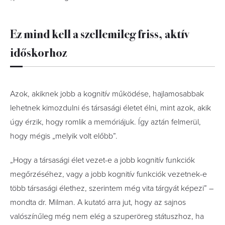
Ez mind kell a szellemileg friss, aktív
időskorhoz
Azok, akiknek jobb a kognitív működése, hajlamosabbak
lehetnek kimozdulni és társasági életet élni, mint azok, akik
úgy érzik, hogy romlik a memóriájuk. Így aztán felmerül,
hogy mégis „melyik volt előbb”.
„Hogy a társasági élet vezet-e a jobb kognitív funkciók
megőrzéséhez, vagy a jobb kognitív funkciók vezetnek-e
több társasági élethez, szerintem még vita tárgyát képezi” –
mondta dr. Milman. A kutató arra jut, hogy az sajnos
valószínűleg még nem elég a szuperöreg státuszhoz, ha