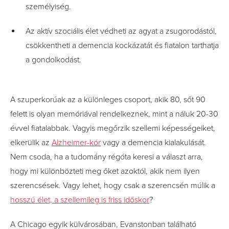
személyiség.
Az aktív szociális élet védheti az agyat a zsugorodástól,
csökkentheti a demencia kockázatát és fiatalon tarthatja
a gondolkodást.
A szuperkorúak az a különleges csoport, akik 80, sőt 90
felett is olyan memóriával rendelkeznek, mint a náluk 20-30
évvel fiatalabbak. Vagyis megőrzik szellemi képességeiket,
elkerülik az
Alzheimer-kór
vagy a demencia kialakulását.
Nem csoda, ha a tudomány régóta keresi a választ arra,
hogy mi különbözteti meg őket azoktól, akik nem ilyen
szerencsések. Vagy lehet, hogy csak a szerencsén múlik a
hosszú élet, a szellemileg is friss időskor
?
A Chicago egyik külvárosában, Evanstonban található