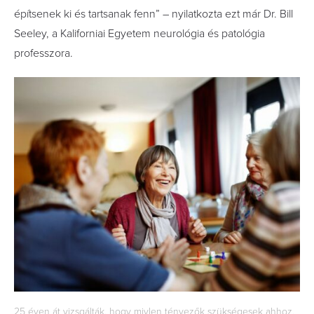
építsenek ki és tartsanak fenn” – nyilatkozta ezt már Dr. Bill
Seeley, a Kaliforniai Egyetem neurológia és patológia
professzora.
25 éven át vizsgálták, hogy miylen tényezők szükségesek ahhoz,