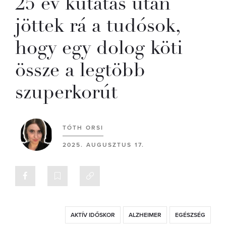
25 év kutatás után
jöttek rá a tudósok,
hogy egy dolog köti
össze a legtöbb
szuperkorút
TÓTH ORSI
2025. AUGUSZTUS 17.
AKTÍV IDŐSKOR
ALZHEIMER
EGÉSZSÉG