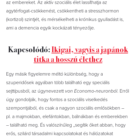
az embereket. Az aktív szociális élet lassíthatja az
agytérfogat-csökkenést, csökkentheti a stresszhormon
(kortizol) szintjét, és mérsékelheti a krónikus gyulladást is,
ami a demencia egyik kockázati tényezője.
Kapcsolódó:
Ikigai, vagyis a japánok
titka a hosszú élethez
Egy másik figyelemre méltó különbség, hogy a
szuperidősek agyában több található egy speciális
sejttípusból, az úgynevezett
von Economo-neuronból
. Erről
úgy gondolják, hogy fontos a szociális viselkedés
szempontjából, és csak a nagyon szociális emlősökben –
pl. a majmokban, elefántokban, bálnákban és emberekben
– található meg. És valószínűleg „segítik őket abban, hogy
erős, szilárd társadalmi kapcsolatokat és hálózatokat