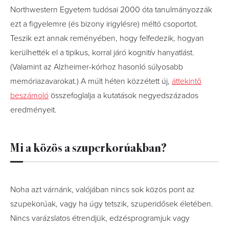
Northwestern Egyetem tudósai 2000 óta tanulmányozzák
ezt a figyelemre (és bizony irigylésre) méltó csoportot.
Teszik ezt annak reményében, hogy felfedezik, hogyan
kerülhették el a tipikus, korral járó kognitív hanyatlást.
(Valamint az Alzheimer-kórhoz hasonló súlyosabb
memóriazavarokat.) A múlt héten közzétett új,
áttekintő
beszámoló
összefoglalja a kutatások negyedszázados
eredményeit.
Mi a közös a szuperkorúakban?
Noha azt várnánk, valójában nincs sok közös pont az
szupekorúak, vagy ha úgy tetszik, szuperidősek életében.
Nincs varázslatos étrendjük, edzésprogramjuk vagy