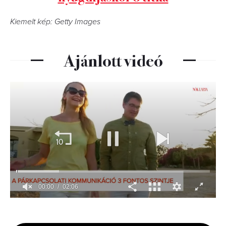
Kiemelt kép: Getty Images
Ajánlott videó
00:01
02:06
0
seconds
of
2