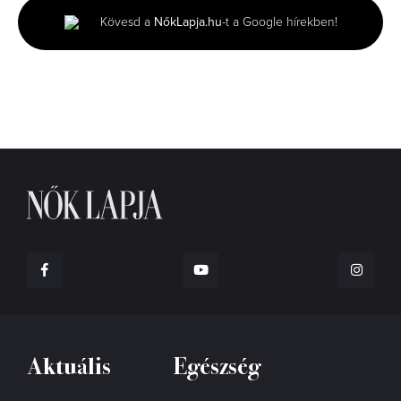
minutes,
Kövesd a
NőkLapja.hu
-t a Google hírekben!
6
seconds
Aktuális
Egészség