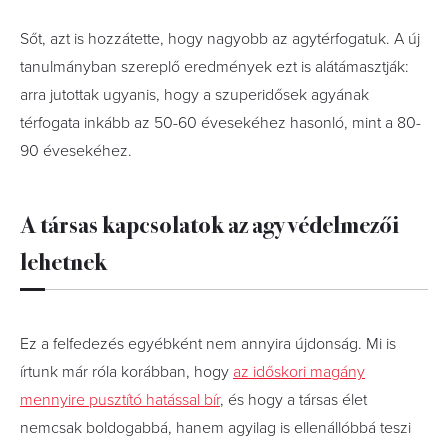
Sőt, azt is hozzátette, hogy nagyobb az agytérfogatuk. A új
tanulmányban szereplő eredmények ezt is alátámasztják:
arra jutottak ugyanis, hogy a szuperidősek agyának
térfogata inkább az 50-60 évesekéhez hasonló, mint a 80-
90 évesekéhez.
A társas kapcsolatok az agy védelmezői
lehetnek
Ez a felfedezés egyébként nem annyira újdonság. Mi is
írtunk már róla korábban, hogy
az időskori magány
mennyire pusztító hatással bír
, és hogy a társas élet
nemcsak boldogabbá, hanem agyilag is ellenállóbbá teszi