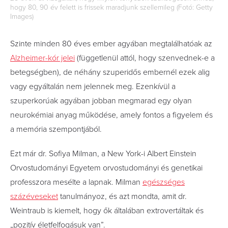
hogy 80, 90 év felett is frissek maradjunk szellemileg (Fotó: Getty
Images)
Szinte minden 80 éves ember agyában megtalálhatóak az
Alzheimer-kór jelei
(függetlenül attól, hogy szenvednek-e a
betegségben), de néhány szuperidős embernél ezek alig
vagy egyáltalán nem jelennek meg. Ezenkívül a
szuperkorúak agyában jobban megmarad egy olyan
neurokémiai anyag működése, amely fontos a figyelem és
a memória szempontjából.
Ezt már dr. Sofiya Milman, a New York-i Albert Einstein
Orvostudományi Egyetem orvostudományi és genetikai
professzora mesélte a lapnak. Milman
egészséges
százéveseket
tanulmányoz, és azt mondta, amit dr.
Weintraub is kiemelt, hogy ők általában extrovertáltak és
„pozitív életfelfogásuk van”.