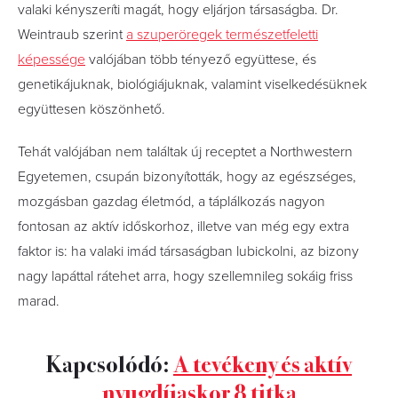
valaki kényszeríti magát, hogy eljárjon társaságba. Dr.
Weintraub szerint
a szuperöregek természetfeletti
képessége
valójában több tényező együttese, és
genetikájuknak, biológiájuknak, valamint viselkedésüknek
együttesen köszönhető.
Tehát valójában nem találtak új receptet a Northwestern
Egyetemen, csupán bizonyították, hogy az egészséges,
mozgásban gazdag életmód, a táplálkozás nagyon
fontosan az aktív időskorhoz, illetve van még egy extra
faktor is: ha valaki imád társaságban lubickolni, az bizony
nagy lapáttal rátehet arra, hogy szellemnileg sokáig friss
marad.
Kapcsolódó:
A tevékeny és aktív
nyugdíjaskor 8 titka