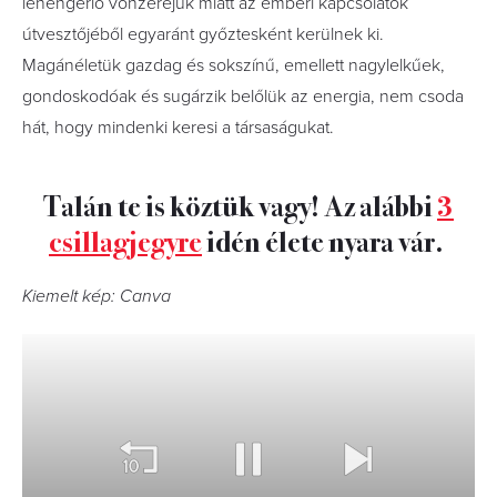
lehengerlő vonzerejük miatt az emberi kapcsolatok
útvesztőjéből egyaránt győztesként kerülnek ki.
Magánéletük gazdag és sokszínű, emellett nagylelkűek,
gondoskodóak és sugárzik belőlük az energia, nem csoda
hát, hogy mindenki keresi a társaságukat.
Talán te is köztük vagy! Az alábbi
3
csillagjegyre
idén élete nyara vár.
Kiemelt kép: Canva