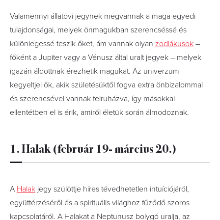
Valamennyi állatövi jegynek megvannak a maga egyedi
tulajdonságai, melyek önmagukban szerencséssé és
különlegessé teszik őket, ám vannak olyan
zodiákusok
–
főként a Jupiter vagy a Vénusz által uralt jegyek – melyek
igazán áldottnak érezhetik magukat. Az univerzum
kegyeltjei ők, akik születésüktől fogva extra önbizalommal
és szerencsével vannak felruházva, így másokkal
ellentétben el is érik, amiről életük során álmodoznak.
1. Halak (február 19- március 20.)
A
Halak
jegy szülöttje híres tévedhetetlen intuíciójáról,
együttérzéséről és a spirituális világhoz fűződő szoros
kapcsolatáról. A Halakat a Neptunusz bolygó uralja, az