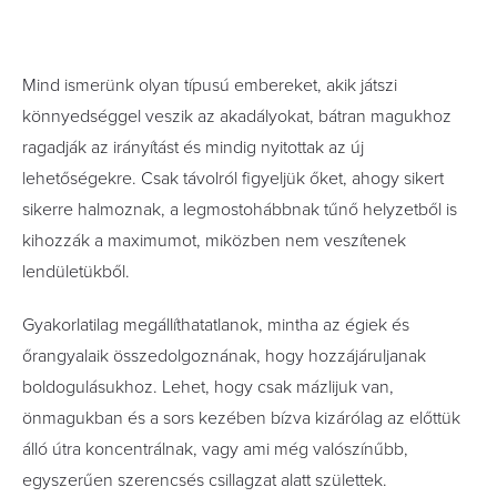
Mind ismerünk olyan típusú embereket, akik játszi
könnyedséggel veszik az akadályokat, bátran magukhoz
ragadják az irányítást és mindig nyitottak az új
lehetőségekre. Csak távolról figyeljük őket, ahogy sikert
sikerre halmoznak, a legmostohábbnak tűnő helyzetből is
kihozzák a maximumot, miközben nem veszítenek
lendületükből.
Gyakorlatilag megállíthatatlanok, mintha az égiek és
őrangyalaik összedolgoznának, hogy hozzájáruljanak
boldogulásukhoz. Lehet, hogy csak mázlijuk van,
önmagukban és a sors kezében bízva kizárólag az előttük
álló útra koncentrálnak, vagy ami még valószínűbb,
egyszerűen szerencsés csillagzat alatt születtek.