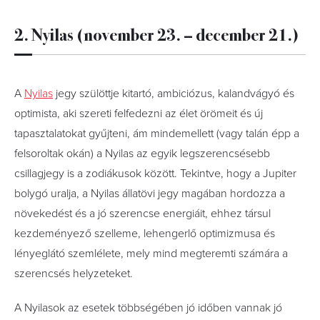
2. Nyilas (november 23. – december 21.)
A
Nyilas
jegy szülöttje kitartó, ambiciózus, kalandvágyó és
optimista, aki szereti felfedezni az élet örömeit és új
tapasztalatokat gyűjteni, ám mindemellett (vagy talán épp a
felsoroltak okán) a Nyilas az egyik legszerencsésebb
csillagjegy is a zodiákusok között. Tekintve, hogy a Jupiter
bolygó uralja, a Nyilas állatövi jegy magában hordozza a
növekedést és a jó szerencse energiáit, ehhez társul
kezdeményező szelleme, lehengerlő optimizmusa és
lényeglátó szemlélete, mely mind megteremti számára a
szerencsés helyzeteket.
A Nyilasok az esetek többségében jó időben vannak jó