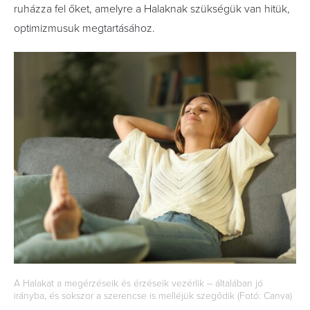
ruházza fel őket, amelyre a Halaknak szükségük van hitük,
optimizmusuk megtartásához.
A Halakat a megérzéseik és érzéseik vezérlik – általában jó
irányba, és sokszor a szerencse is melléjük szegődik (Fotó: Canva)