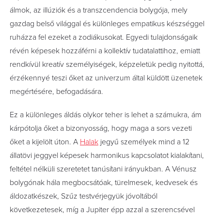
álmok, az illúziók és a transzcendencia bolygója, mely
gazdag belső világgal és különleges empatikus készséggel
ruházza fel ezeket a zodiákusokat. Egyedi tulajdonságaik
révén képesek hozzáférni a kollektív tudatalattihoz, emiatt
rendkívül kreatív személyiségek, képzeletük pedig nyitottá,
érzékennyé teszi őket az univerzum által küldött üzenetek
megértésére, befogadására.
Ez a különleges áldás olykor teher is lehet a számukra, ám
kárpótolja őket a bizonyosság, hogy maga a sors vezeti
őket a kijelölt úton. A
Halak
jegyű személyek mind a 12
állatövi jeggyel képesek harmonikus kapcsolatot kialakítani,
feltétel nélküli szeretetet tanúsítani irányukban. A Vénusz
bolygónak hála megbocsátóak, türelmesek, kedvesek és
áldozatkészek, Szűz testvérjegyük jóvoltából
következetesek, míg a Jupiter épp azzal a szerencsével