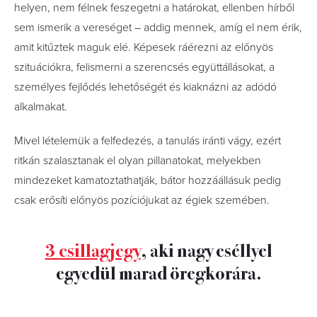
helyen, nem félnek feszegetni a határokat, ellenben hírből
sem ismerik a vereséget – addig mennek, amíg el nem érik,
amit kitűztek maguk elé. Képesek ráérezni az előnyös
szituációkra, felismerni a szerencsés együttállásokat, a
személyes fejlődés lehetőségét és kiaknázni az adódó
alkalmakat.
Mivel lételemük a felfedezés, a tanulás iránti vágy, ezért
ritkán szalasztanak el olyan pillanatokat, melyekben
mindezeket kamatoztathatják, bátor hozzáállásuk pedig
csak erősíti előnyös pozíciójukat az égiek szemében.
3 csillagjegy
, aki nagy eséllyel
egyedül marad öregkorára.