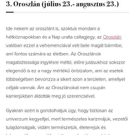
3. Oroszlán (július 23.- augusztus 23.)
Ide nekem az oroszlánt is, szoktuk mondani a
hétköznapokban és a Nap uralta csillagjegy, az
Oroszlán
valóban ezzel a vehemenciával veti bele magát bármibe,
ami fontos számára az életben. Az Oroszlánok
magabiztossága irigylésre méltó, előre jutásukhoz sokszor
elegendő is ez a nagy mértékű önbizalom, ami az esetek
többségében bevonzza a sikert azon a területen, amellyel
céljaik vannak. Ám az Oroszlánokat nem csupán
karrierjükben áldották meg jó szerencsével.
Gyakran azért is gondolhatjuk úgy, hogy biztosan az
univerzum kegyeltjei, mert természetes karizmájuk, vezetői
tulajdonságaik, vidám természetük, életerejük és