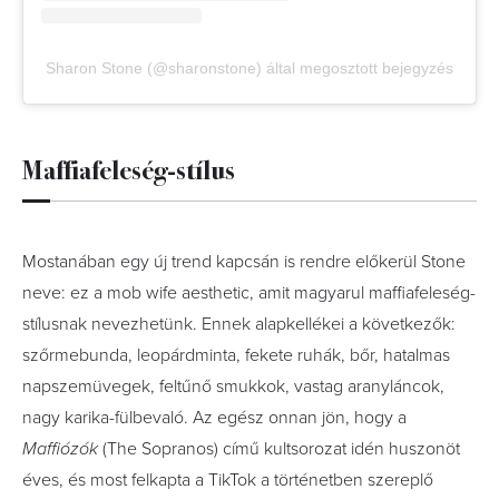
Sharon Stone (@sharonstone) által megosztott bejegyzés
Maffiafeleség-stílus
Mostanában egy új trend kapcsán is rendre előkerül Stone
neve: ez a mob wife aesthetic, amit magyarul maffiafeleség-
stílusnak nevezhetünk. Ennek alapkellékei a következők:
szőrmebunda, leopárdminta, fekete ruhák, bőr, hatalmas
napszemüvegek, feltűnő smukkok, vastag aranyláncok,
nagy karika-fülbevaló. Az egész onnan jön, hogy a
Maffiózók
(The Sopranos) című kultsorozat idén huszonöt
éves, és most felkapta a TikTok a történetben szereplő