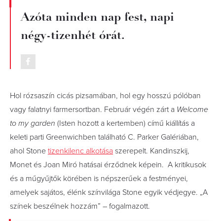
Azóta minden nap fest, napi
négy-tizenhét órát.
Hol rózsaszín cicás pizsamában, hol egy hosszú pólóban
vagy falatnyi farmersortban. Február végén zárt a
Welcome
to my garden
(Isten hozott a kertemben) című kiállítás a
keleti parti Greenwichben található C. Parker Galériában,
ahol Stone
tizenkilenc alkotása
szerepelt. Kandinszkij,
Monet és Joan Miró hatásai érződnek képein. A kritikusok
és a műgyűjtők körében is népszerűek a festményei,
amelyek sajátos, élénk színvilága Stone egyik védjegye. „A
színek beszélnek hozzám” – fogalmazott.