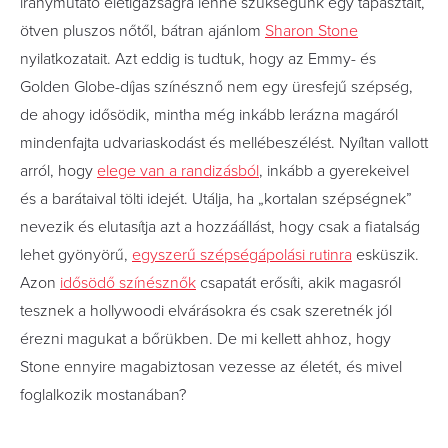
iránymutató életigazságra lenne szükségünk egy tapasztalt,
ötven pluszos nőtől, bátran ajánlom
Sharon Stone
nyilatkozatait. Azt eddig is tudtuk, hogy az Emmy- és
Golden Globe-díjas színésznő nem egy üresfejű szépség,
de ahogy idősödik, mintha még inkább lerázna magáról
mindenfajta udvariaskodást és mellébeszélést. Nyíltan vallott
arról, hogy
elege van a randizásból
, inkább a gyerekeivel
és a barátaival tölti idejét. Utálja, ha „kortalan szépségnek”
nevezik és elutasítja azt a hozzáállást, hogy csak a fiatalság
lehet gyönyörű,
egyszerű szépségápolási rutinra
esküszik.
Azon
idősödő színésznők
csapatát erősíti, akik magasról
tesznek a hollywoodi elvárásokra és csak szeretnék jól
érezni magukat a bőrükben. De mi kellett ahhoz, hogy
Stone ennyire magabiztosan vezesse az életét, és mivel
foglalkozik mostanában?