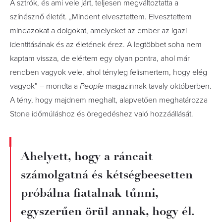
A sztrók, és ami vele járt, teljesen megváltoztatta a
színésznő életét. „Mindent elvesztettem. Elvesztettem
mindazokat a dolgokat, amelyeket az ember az igazi
identitásának és az életének érez. A legtöbbet soha nem
kaptam vissza, de elértem egy olyan pontra, ahol már
rendben vagyok vele, ahol tényleg felismertem, hogy elég
vagyok” – mondta a
People
magazinnak tavaly októberben.
A tény, hogy majdnem meghalt, alapvetően meghatározza
Stone időmúláshoz és öregedéshez való hozzáállását.
Ahelyett, hogy a ráncait
számolgatná és kétségbeesetten
próbálna fiatalnak tűnni,
egyszerűen örül annak, hogy él.