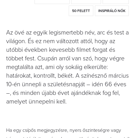
50 FELETT
INSPIRÁLÓ NŐK
Az övé az egyik legismertebb név, arc és test a
világon. És ez nem változott attól, hogy az
utóbbi években kevesebb filmet forgat és
többet fest. Csupán arról van szó, hogy végre
megtalálta azt, ami oly sokáig elkerülte:
határokat, kontrollt, békét. A színésznő március
10-én ünnepli a születésnapját – idén 66 éves
–, és minden újabb évet ajándéknak fog fel,
amelyet ünnepelni kell.
Ha egy csípős megjegyzésre, nyers őszinteségre vagy