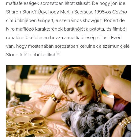
maffiafeleségek sorozatban látott stílusát. De hogy jön ide
Sharon Stone? Úgy, hogy Martin Scorsese 1995-ös
Casino
című filmjében Gingert, a szélhámos showgirlt, Robert de
Niro maffiózó karakterének barátnőjét alakította, és filmbéli
ruhatára tökéletesen hozza a maffiafeleség-stílust. Ezért
van, hogy mostanában sorozatban kerülnek a szemünk elé
Stone fotói ebből a filmből.