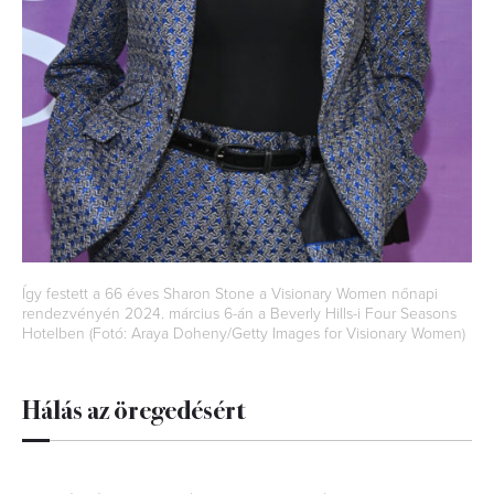
Így festett a 66 éves Sharon Stone a Visionary Women nőnapi
rendezvényén 2024. március 6-án a Beverly Hills-i Four Seasons
Hotelben (Fotó: Araya Doheny/Getty Images for Visionary Women)
Hálás az öregedésért