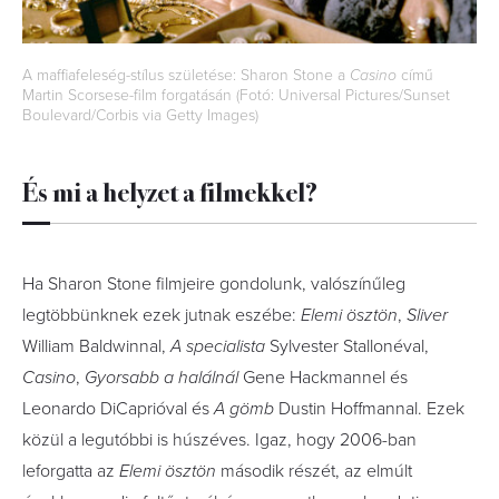
A maffiafeleség-stílus születése: Sharon Stone a
Casino
című
Martin Scorsese-film forgatásán (Fotó: Universal Pictures/Sunset
Boulevard/Corbis via Getty Images)
És mi a helyzet a filmekkel?
Ha Sharon Stone filmjeire gondolunk, valószínűleg
legtöbbünknek ezek jutnak eszébe:
Elemi ösztön
,
Sliver
William Baldwinnal,
A specialista
Sylvester Stallonéval,
Casino
,
Gyorsabb a halálnál
Gene Hackmannel és
Leonardo DiCaprióval és
A gömb
Dustin Hoffmannal. Ezek
közül a legutóbbi is húszéves. Igaz, hogy 2006-ban
leforgatta az
Elemi ösztön
második részét, az elmúlt