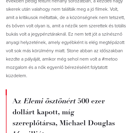
években pedig feltűnt néhány sorozatban, a kezdeti nagy
sikerek után valahogy nem találták meg a jó filmek. Volt,
amit a kritikusok méltattak, de a közönségnek nem tetszett,
és bőven volt olyan is, amit a nézők sem szerettek és totális
bukás volt a jegypénztáraknál. Ez nem tett jót a színésznő
anyagi helyzetének, amely egyébként is elég megtépázott
volt sok más körülmény miatt. Stone abban az időszakban
kezdte a pályáját, amikor még sehol nem volt a #metoo
mozgalom és a nők egyenlő bérezéséért folytatott
küzdelem.
Az
Elemi ösztönért
500 ezer
dollárt kapott, míg
szereplőtársa, Michael Douglas