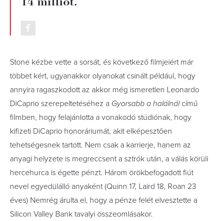
14 milliót.
Stone kézbe vette a sorsát, és következő filmjeiért már
többet kért, ugyanakkor olyanokat csinált például, hogy
annyira ragaszkodott az akkor még ismeretlen Leonardo
DiCaprio szerepeltetéséhez a
Gyorsabb a halálnál
című
filmben, hogy felajánlotta a vonakodó stúdiónak, hogy
kifizeti DiCaprio honoráriumát, akit elképesztően
tehetségesnek tartott. Nem csak a karrierje, hanem az
anyagi helyzete is megreccsent a sztrók után, a válás körüli
hercehurca is égette pénzt. Három örökbefogadott fiút
nevel egyedülálló anyaként (Quinn 17, Laird 18, Roan 23
éves) Nemrég árulta el, hogy a pénze felét elvesztette a
Silicon Valley Bank tavalyi összeomlásakor.