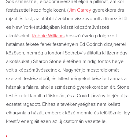
Sok színésznél, előadóművésznél eljön a pillanat, amikor
festészettel kezd foglalkozni. (
Jim Carrey
gyerekkora óra
rajzol és fest, az utóbbi években visszavonult a filmezéstől
és New York-i stúdiójában készít képzőművészeti
alkotásokat.
Robbie Williams
hosszú évekig dolgozott
hatalmas fekete-fehér festményein Ed Godrich dizájnerrel
közösen, nemrég a londoni Sotheby’s állította ki tizennégy
alkotásukat.) Sharon Stone életében mindig fontos helye
volt a képzőművészetnek. Nagynénje mesterdiplomát
szerzett festészetből, és falfestményeket készített annak a
háznak a falaira, ahol a színésznő gyerekkorában élt. Stone
festészetet tanult a főiskolán, és a Covid-járvány idején újra
ecsetet ragadott. Ehhez a tevékenységhez nem kellett
elhagynia a házát, emberek közé mennie és felöltöznie, így
kreatív energiáit ezen az új csatornán vezette le.