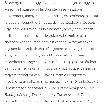
Stone nyakában, hogy a vér tovább áramoljon az agyába.
Viszont a házassága Phil Bronstein szerkesztővel
tönkrement, amelyet keserves válás, és örökbefogadott fia
felügyeleti jogáért való hosszadalmas küzdelem követett.
Egy időre visszavonult Hollywoodtól, amely nem igazán
tudta eldönteni, hogy mit kezdjen vele. Amikor újra
dolgozni kezdett, még nem állt készen. A forgatásokon
teljesen kikészült. „Néha elfelejtettem a szöveget, és csak
annyit mondtam, hogy ez a klimax miatt van. Nem
mondhattam, hogy az agyam még mindig gyógyulófélben
van. Soha nem akartam, hogy bárki azt higgye, valamilyen
fogyatékosságom van. Csak aludtam és dolgoztam” –
mesélte az amerikai
InStyle
magazinnak. Erről az időszakról
is részletesen beszámol 2021-ben írt memoárjában (
The
Beauty of Living Twice
), amely a
The New York Times
bestsellere lett. Magyarul tavaly jelent meg
Kétszer élni, mi