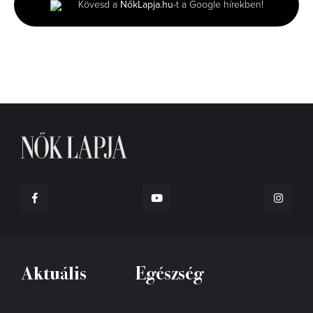
Kövesd a
NőkLapja.hu
-t a Google hírekben!
10
seconds
Aktuális
Egészség