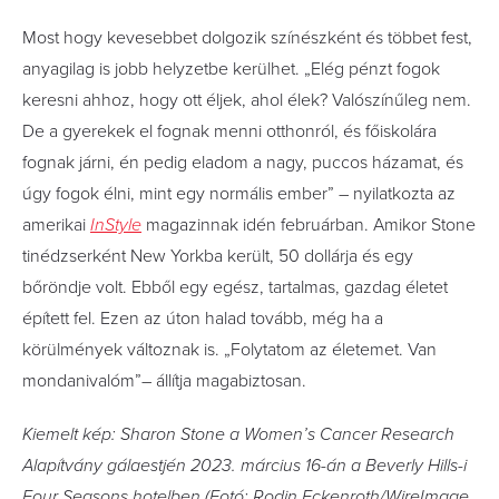
Most hogy kevesebbet dolgozik színészként és többet fest,
anyagilag is jobb helyzetbe kerülhet. „Elég pénzt fogok
keresni ahhoz, hogy ott éljek, ahol élek? Valószínűleg nem.
De a gyerekek el fognak menni otthonról, és főiskolára
fognak járni, én pedig eladom a nagy, puccos házamat, és
úgy fogok élni, mint egy normális ember” – nyilatkozta az
amerikai
InStyle
magazinnak idén februárban. Amikor Stone
tinédzserként New Yorkba került, 50 dollárja és egy
bőröndje volt. Ebből egy egész, tartalmas, gazdag életet
épített fel. Ezen az úton halad tovább, még ha a
körülmények változnak is. „Folytatom az életemet. Van
mondanivalóm”– állítja magabiztosan.
Kiemelt kép: Sharon Stone a Women’s Cancer Research
Alapítvány gálaestjén 2023. március 16-án a Beverly Hills-i
Four Seasons hotelben (Fotó: Rodin Eckenroth/WireImage,