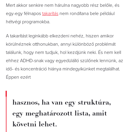
Mert akkor senkire nem hárulna nagyobb rész belőle, és
egy-egy félnapos
takarítás
nem rondítana bele például
hétvégi programokba.
A takarítást leginkább elkezdeni nehéz, hiszen amikor
körülnéznek otthonukban, annyi különböző problémát
találunk, hogy nem tudjuk, hol kezdjünk neki. És nem kell
ehhez ADHD-snak vagy egyedülálló szülőnek lennünk, az
idő- és koncentráció hiánya mindegyikünket megtalálhat.
Éppen ezért
hasznos, ha van egy struktúra,
egy meghatározott lista, amit
követni lehet.