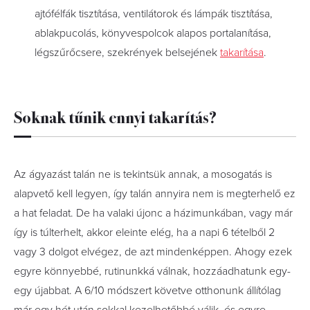
ajtófélfák tisztítása, ventilátorok és lámpák tisztítása,
ablakpucolás, könyvespolcok alapos portalanítása,
légszűrőcsere, szekrények belsejének
takarítása
.
Soknak tűnik ennyi takarítás?
Az ágyazást talán ne is tekintsük annak, a mosogatás is
alapvető kell legyen, így talán annyira nem is megterhelő ez
a hat feladat. De ha valaki újonc a házimunkában, vagy már
így is túlterhelt, akkor eleinte elég, ha a napi 6 tételből 2
vagy 3 dolgot elvégez, de azt mindenképpen. Ahogy ezek
egyre könnyebbé, rutinunkká válnak, hozzáadhatunk egy-
egy újabbat. A 6/10 módszert követve otthonunk állítólag
már egy hét után sokkal kezelhetőbbé válik, és egyre