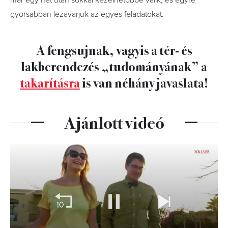
gyorsabban lezavarjuk az egyes feladatokat.
A fengsujnak, vagyis a tér- és
lakberendezés „tudományának” a
takarításra
is van néhány javaslata!
Ajánlott videó