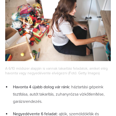
A 6/10 módszer alapján is vannak takarítási feladatok, amiket elég
havonta vagy negyedévente elvégezni (Fotó: Getty Images)
Havonta 4 újabb dolog vár ránk:
háztartási gépeink
tisztítása, autót takarítás, zuhanyrózsa vízkőtlenítése,
garázsrendezés.
Negyedévente 6 feladat:
ajtók, szemöldökfák és