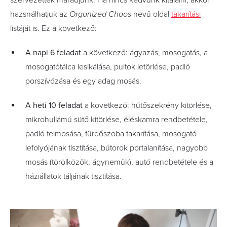
szervezettek maradjunk. Ha nincs kedvünk kitalálni, akkor
hazsnálhatjuk az
Organized Chaos
nevű oldal
takarítási
listáját is. Ez a következő:
A napi 6 feladat
a következő: ágyazás, mosogatás, a
mosogatótálca lesikálása, pultok letörlése, padló
porszívózása és egy adag mosás.
A heti 10 feladat
a következő: hűtőszekrény kitörlése,
mikrohullámú sütő kitörlése, éléskamra rendbetétele,
padló felmosása, fürdőszoba takarítása, mosogató
lefolyójának tisztítása, bútorok portalanítása, nagyobb
mosás (törölközők, ágyneműk), autó rendbetétele és a
háziállatok táljának tisztítása.