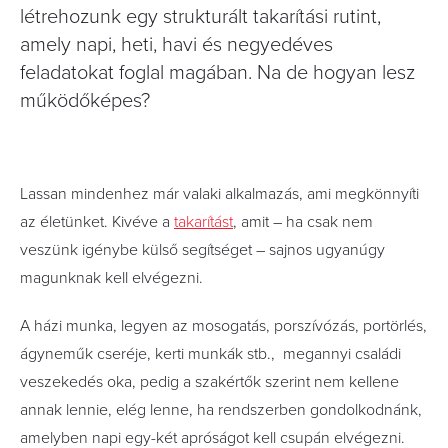
létrehozunk egy strukturált takarítási rutint,
amely napi, heti, havi és negyedéves
feladatokat foglal magában. Na de hogyan lesz
működőképes?
Lassan mindenhez már valaki alkalmazás, ami megkönnyíti
az életünket. Kivéve a
takarítást
, amit – ha csak nem
veszünk igénybe külső segítséget – sajnos ugyanúgy
magunknak kell elvégezni.
A házi munka, legyen az mosogatás, porszívózás, portörlés,
ágyneműk cseréje, kerti munkák stb., megannyi családi
veszekedés oka, pedig a szakértők szerint nem kellene
annak lennie, elég lenne, ha rendszerben gondolkodnánk,
amelyben napi egy-két apróságot kell csupán elvégezni.