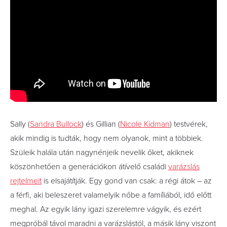
Sally (
Sandra Bullock
) és Gillian (
Nicole Kidman
) testvérek,
akik mindig is tudták, hogy nem olyanok, mint a többiek.
Szüleik halála után nagynénjeik nevelik őket, akiknek
köszönhetően a generációkon átívelő családi
varázslás
rejtelmeit
is elsajátítják. Egy gond van csak: a régi átok – az
a férfi, aki beleszeret valamelyik nőbe a famíliából, idő előtt
meghal. Az egyik lány igazi szerelemre vágyik, és ezért
megpróbál távol maradni a varázslástól, a másik lány viszont