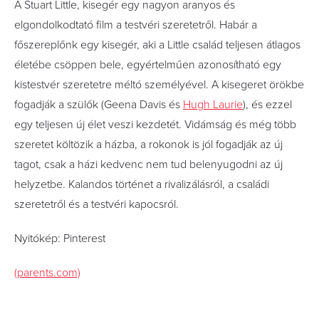
A Stuart Little, kisegér egy nagyon aranyos és
elgondolkodtató film a testvéri szeretetről. Habár a
főszereplőnk egy kisegér, aki a Little család teljesen átlagos
életébe csöppen bele, egyértelműen azonosítható egy
kistestvér szeretetre méltó személyével. A kisegeret örökbe
fogadják a szülők (Geena Davis és
Hugh Laurie
), és ezzel
egy teljesen új élet veszi kezdetét. Vidámság és még több
szeretet költözik a házba, a rokonok is jól fogadják az új
tagot, csak a házi kedvenc nem tud belenyugodni az új
helyzetbe. Kalandos történet a rivalizálásról, a családi
szeretetről és a testvéri kapocsról.
Nyitókép: Pinterest
(parents.com)