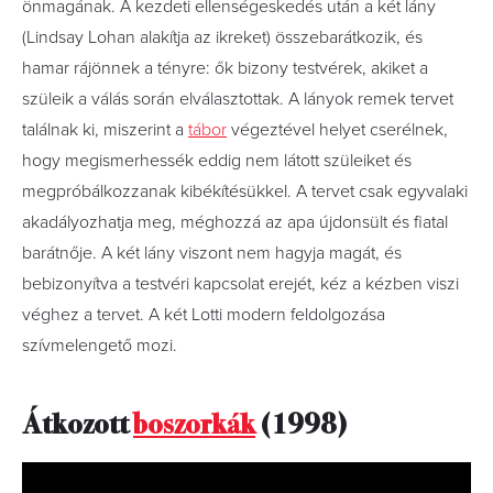
önmagának. A kezdeti ellenségeskedés után a két lány
(Lindsay Lohan alakítja az ikreket) összebarátkozik, és
hamar rájönnek a tényre: ők bizony testvérek, akiket a
szüleik a válás során elválasztottak. A lányok remek tervet
találnak ki, miszerint a
tábor
végeztével helyet cserélnek,
hogy megismerhessék eddig nem látott szüleiket és
megpróbálkozzanak kibékítésükkel. A tervet csak egyvalaki
akadályozhatja meg, méghozzá az apa újdonsült és fiatal
barátnője. A két lány viszont nem hagyja magát, és
bebizonyítva a testvéri kapcsolat erejét, kéz a kézben viszi
véghez a tervet. A két Lotti modern feldolgozása
szívmelengető mozi.
Átkozott
boszorkák
(1998)