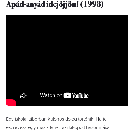
Apád-anyád idejöjjön! (1998)
Egy iskolai táborban különös dolog történik: Hallie
észrevesz egy másik lányt, aki kiköpött hasonmása