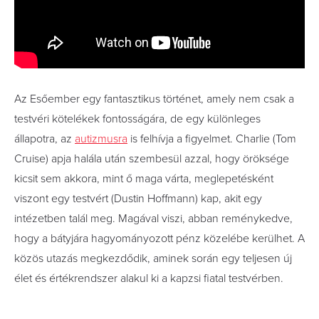
Az Esőember egy fantasztikus történet, amely nem csak a
testvéri kötelékek fontosságára, de egy különleges
állapotra, az
autizmusra
is felhívja a figyelmet. Charlie (Tom
Cruise) apja halála után szembesül azzal, hogy öröksége
kicsit sem akkora, mint ő maga várta, meglepetésként
viszont egy testvért (Dustin Hoffmann) kap, akit egy
intézetben talál meg. Magával viszi, abban reménykedve,
hogy a bátyjára hagyományozott pénz közelébe kerülhet. A
közös utazás megkezdődik, aminek során egy teljesen új
élet és értékrendszer alakul ki a kapzsi fiatal testvérben.