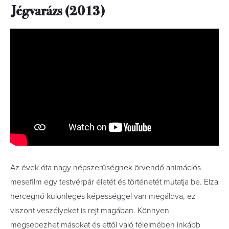
Jégvarázs (2013)
Az évek óta nagy népszerűségnek örvendő animációs
mesefilm egy testvérpár életét és történetét mutatja be. Elza
hercegnő különleges képességgel van megáldva, ez
viszont veszélyeket is rejt magában. Könnyen
megsebezhet másokat és ettől való félelmében inkább