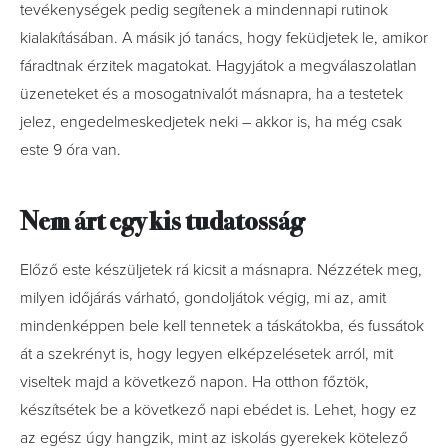
tevékenységek pedig segítenek a mindennapi rutinok
kialakításában. A másik jó tanács, hogy feküdjetek le, amikor
fáradtnak érzitek magatokat. Hagyjátok a megválaszolatlan
üzeneteket és a mosogatnivalót másnapra, ha a testetek
jelez, engedelmeskedjetek neki – akkor is, ha még csak
este 9 óra van.
Nem árt egy kis tudatosság
Előző este készüljetek rá kicsit a másnapra. Nézzétek meg,
milyen időjárás várható, gondoljátok végig, mi az, amit
mindenképpen bele kell tennetek a táskátokba, és fussátok
át a szekrényt is, hogy legyen elképzelésetek arról, mit
viseltek majd a következő napon. Ha otthon főztök,
készítsétek be a következő napi ebédet is. Lehet, hogy ez
az egész úgy hangzik, mint az iskolás gyerekek kötelező