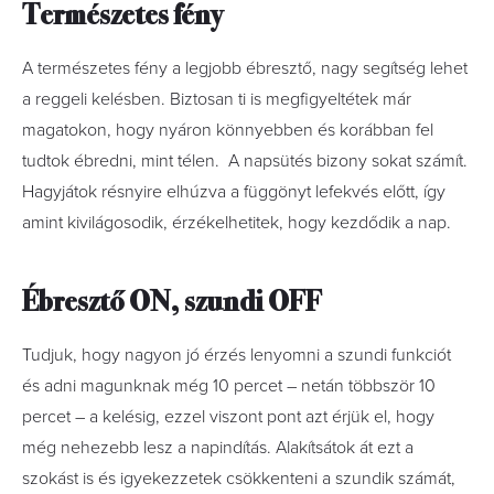
Természetes fény
A természetes fény a legjobb ébresztő, nagy segítség lehet
a reggeli kelésben. Biztosan ti is megfigyeltétek már
magatokon, hogy nyáron könnyebben és korábban fel
tudtok ébredni, mint télen. A napsütés bizony sokat számít.
Hagyjátok résnyire elhúzva a függönyt lefekvés előtt, így
amint kivilágosodik, érzékelhetitek, hogy kezdődik a nap.
Ébresztő ON, szundi OFF
Tudjuk, hogy nagyon jó érzés lenyomni a szundi funkciót
és adni magunknak még 10 percet – netán többször 10
percet – a kelésig, ezzel viszont pont azt érjük el, hogy
még nehezebb lesz a napindítás. Alakítsátok át ezt a
szokást is és igyekezzetek csökkenteni a szundik számát,