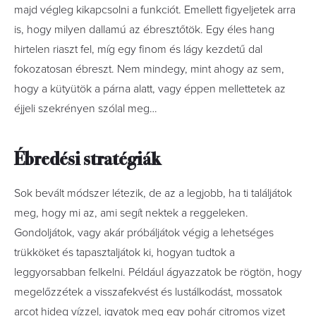
majd végleg kikapcsolni a funkciót. Emellett figyeljetek arra
is, hogy milyen dallamú az ébresztőtök. Egy éles hang
hirtelen riaszt fel, míg egy finom és lágy kezdetű dal
fokozatosan ébreszt. Nem mindegy, mint ahogy az sem,
hogy a kütyütök a párna alatt, vagy éppen mellettetek az
éjjeli szekrényen szólal meg…
Ébredési stratégiák
Sok bevált módszer létezik, de az a legjobb, ha ti találjátok
meg, hogy mi az, ami segít nektek a reggeleken.
Gondoljátok, vagy akár próbáljátok végig a lehetséges
trükköket és tapasztaljátok ki, hogyan tudtok a
leggyorsabban felkelni. Például ágyazzatok be rögtön, hogy
megelőzzétek a visszafekvést és lustálkodást, mossatok
arcot hideg vízzel, igyatok meg egy pohár citromos vizet