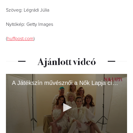
Szöveg: Légrádi Júlia
Nyitókép: Getty Images
(
huffpost.com
)
Ajánlott videó
A Játékszín művésznői a Nők Lapja címlapján