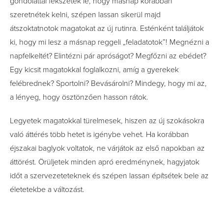
gondolattal fekszetek le, hogy másnap korábban
szeretnétek kelni, szépen lassan sikerül majd
átszoktatnotok magatokat az új rutinra. Esténként találjátok
ki, hogy mi lesz a másnap reggeli „feladatotok”! Megnézni a
napfelkeltét? Elintézni pár apróságot? Megfőzni az ebédet?
Egy kicsit magatokkal foglalkozni, amíg a gyerekek
felébrednek? Sportolni? Bevásárolni? Mindegy, hogy mi az,
a lényeg, hogy ösztönzően hasson rátok.
Legyetek magatokkal türelmesek, hiszen az új szokásokra
való áttérés több hetet is igénybe vehet. Ha korábban
éjszakai baglyok voltatok, ne várjátok az első napokban az
áttörést. Örüljetek minden apró eredménynek, hagyjatok
időt a szervezeteteknek és szépen lassan építsétek bele az
életetekbe a változást.