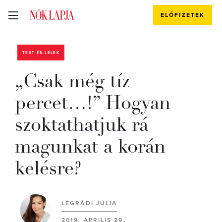
ELŐFIZETEK
TEST ÉS LÉLEK
„Csak még tíz
percet…!” Hogyan
szoktathatjuk rá
magunkat a korán
kelésre?
LÉGRÁDI JÚLIA
2019. ÁPRILIS 29.