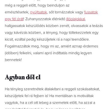
még a reggeli előtt, hogy beinduljon az
emésztésetek,
nyújtsatok
, sőt tornázzatok vagy
fussatok
egy fél órát
! Zuhanyozzatok élénkítő
illóolajokkal
,
hallgassatok készülődés közben zenét, olvassatok a teázás
vagy kávézás közben, a lényeg, hogy töltekezzetek egy
kicsit, ezáltal pedig készüljetek rá a napi teendőkre.
Fogalmazzátok meg, hogy mi az, amiért aznap érdemes
(időben) felkelni, valami apró indíttatás mindig legyen
bennetek!
Agyban dől el
Ha tényleg szeretnétek átalakítani a reggeli szokásaitokat,
készüljetek fel rá fejben is! Ha mentálisan is motiváltak
vagytok, ha a cél ott lebeg a szemetek előtt, ha azzal a