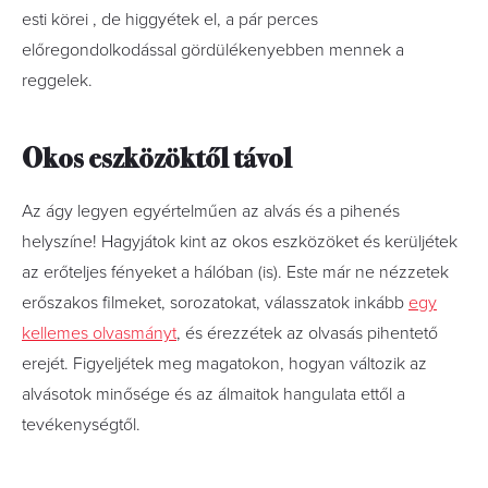
esti körei , de higgyétek el, a pár perces
előregondolkodással gördülékenyebben mennek a
reggelek.
Okos eszközöktől távol
Az ágy legyen egyértelműen az alvás és a pihenés
helyszíne! Hagyjátok kint az okos eszközöket és kerüljétek
az erőteljes fényeket a hálóban (is). Este már ne nézzetek
erőszakos filmeket, sorozatokat, válasszatok inkább
egy
kellemes olvasmányt
, és érezzétek az olvasás pihentető
erejét. Figyeljétek meg magatokon, hogyan változik az
alvásotok minősége és az álmaitok hangulata ettől a
tevékenységtől.