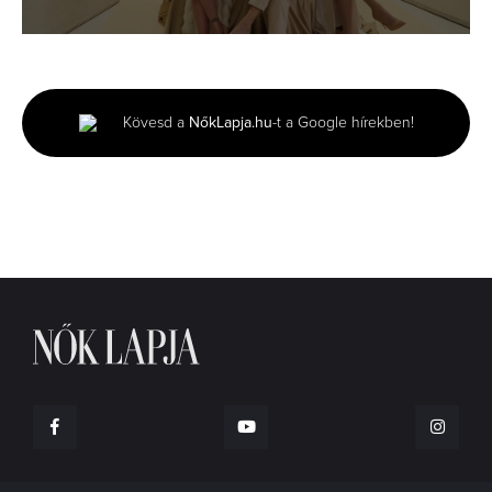
0
seconds
of
43
seconds
Kövesd a
NőkLapja.hu
-t a Google hírekben!