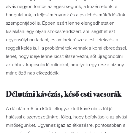
alvás nagyon fontos az egészségünk, a közérzetünk, a
hangulatunk, a teljesítményünk és a pszichés működésünk
szempontjából is. Éppen ezért lenne elengedhetetlen
kialakítani egy olyan szokásrendszert, ami segíthet ezt
egyensúlyban tartani, és aminek része a esti lefekvés, a
reggeli kelés is. Ha problémáitok vannak a korai ébredéssel,
lehet, hogy ideje lenne kicsit átszervezni, sőt újragondolni
az ehhez kapcsolódó rutinokat, amelyek egy része bizony
már előző nap elkezdődik.
Délutáni kávézás, késő esti vacsorák
A délután 5-6 óra körül elfogyasztott kávé nincs túl jó
hatással a szervezetünkre, főleg, hogy befolyásolja az alvási
minőségünket. Ugyanez igaz az étkezésre, pontosabban a