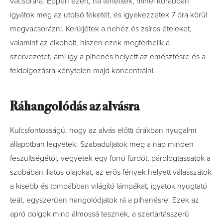
vacsorára. Éppen ezért, ha tehetitek, minél korábban
igyátok meg az utolsó feketét, és igyekezzetek 7 óra körül
megvacsorázni. Kerüljétek a nehéz és zsíros ételeket,
valamint az alkoholt, hiszen ezek megterhelik a
szervezetet, ami így a pihenés helyett az emésztésre és a
feldolgozásra kénytelen majd koncentrálni.
Ráhangolódás az alvásra
Kulcsfontosságú, hogy az alvás előtti órákban nyugalmi
állapotban legyetek. Szabaduljatok meg a nap minden
feszültségétől, vegyetek egy forró fürdőt, párologtassatok a
szobában illatos olajokat, az erős fények helyett válasszátok
a kisebb és tompábban világító lámpákat, igyatok nyugtató
teát, egyszerűen hangolódjatok rá a pihenésre. Ezek az
apró dolgok mind álmossá tesznek, a szertartásszerű